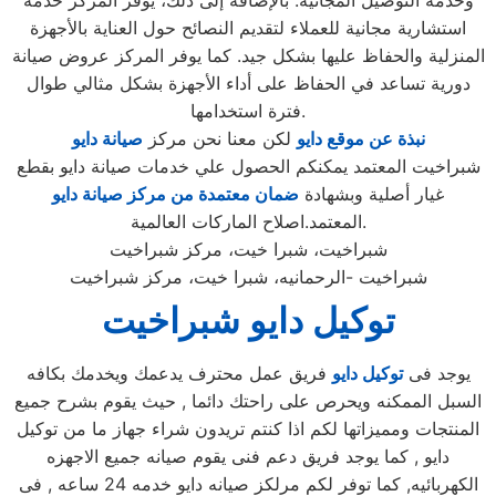
وخدمة التوصيل المجانية. بالإضافة إلى ذلك، يوفر المركز خدمة
استشارية مجانية للعملاء لتقديم النصائح حول العناية بالأجهزة
المنزلية والحفاظ عليها بشكل جيد. كما يوفر المركز عروض صيانة
دورية تساعد في الحفاظ على أداء الأجهزة بشكل مثالي طوال
فترة استخدامها.
نبذة عن موقع دايو
لكن معنا نحن مركز
صيانة دايو
شبراخيت المعتمد يمكنكم الحصول علي خدمات صيانة دايو بقطع
غيار أصلية وبشهادة
ضمان معتمدة من مركز صيانة دايو
المعتمد.اصلاح الماركات العالمية.
شبراخيت، شبرا خيت، مركز شبراخيت
شبراخيت -الرحمانيه، شبرا خيت، مركز شبراخيت
توكيل دايو شبراخيت
يوجد فى
توكيل دايو
فريق عمل محترف يدعمك ويخدمك بكافه
السبل الممكنه ويحرص على راحتك دائما , حيث يقوم بشرح جميع
المنتجات ومميزاتها لكم اذا كنتم تريدون شراء جهاز ما من توكيل
دايو , كما يوجد فريق دعم فنى يقوم صيانه جميع الاجهزه
الكهربائيه, كما توفر لكم مرلكز صيانه دايو خدمه 24 ساعه , فى