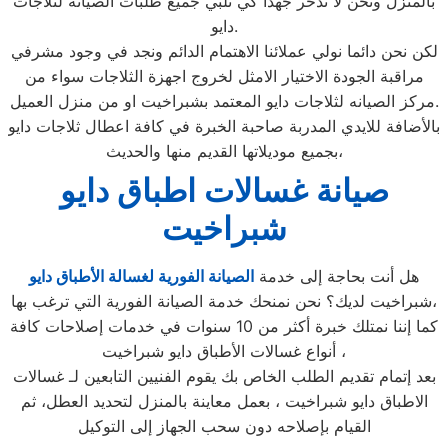
بالمنزل ونحن لا ندخر جهدا كي نلبي جميع طلبات الصيانه لثلاجات
دايو.
لكن نحن دائما نولي عملائنا الاهتمام الدائم ونجد في وجود مشرفي
مراقبة الجودة الاختيار الامثل لخروج اجهزة الثلاجات سواء من
مركز الصيانه لثلاجات دايو المعتمد بشبراخيت او من منزل العميل.
بالأضافة للايدي المدربة صاحبة الخبرة في كافة اعطال ثلاجات دايو
بجميع موديلاتها القديم منها والحديث،
صيانة غسالات اطباق دايو
شبراخيت
هل أنت بحاجة إلى خدمة
الصيانة الفورية لغسالة الأطباق دايو
شبراخيت لديك؟ نحن نمنحك خدمة الصيانة الفورية التي ترغب بها،
كما إننا نمتلك خبرة أكثر من 10 سنوات في خدمات إصلاحات كافة
أنواع غسالات الأطباق دايو شبراخيت ،
بعد إتمام تقديم الطلب الخاص بك يقوم الفنيين التابعين لـ غسالات
الاطباق دايو شبراخيت ، بعمل معاينة بالمنزل لتحديد العطل، ثم
القيام بإصلاحه دون سحب الجهاز إلى التوكيل