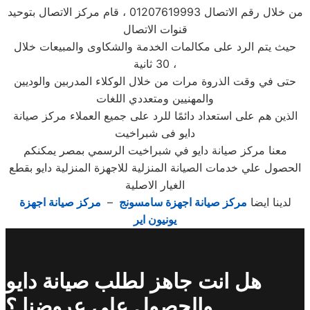
من خلال رقم الاتصال 01207619993 ، قام مركز الاتصال بتوحيد
قنوات الاتصال
حيث يتم الرد على مكالمات الخدمة والشكاوى والمبيعات خلال
30 ثانية ،
حتى في وقت الذروة مرات من خلال الوكلاء المدربين والوديين
والمهنيين ومتعددي اللغات
الذين هم على استعداد دائمًا للرد على جميع العملاء مركز صيانة
دايو فى شبراخيت
معنا مركز صيانة دايو في شبراخيت الرسمي بمصر يمكنكم
الحصول علي خدمات الصيانة المنزلية للاجهزة المنزلية دايو بقطع
الغيار الاصلية
لدينا ايضا
مركز صيانة اجهزة سامسونج
–
مركز صيانة اجهزة
يونيون اير
هل انت جاهز لطلب صيانة دايو
والحصول علي عروضنا ؟