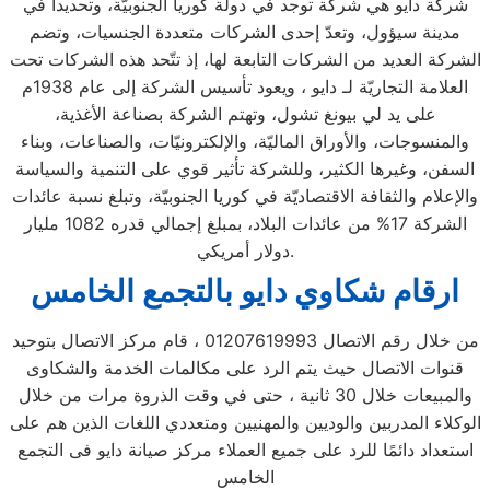
شركة دايو هي شركة توجد في دولة كوريا الجنوبيّة، وتحديداً في
مدينة سيؤول، وتعدّ إحدى الشركات متعددة الجنسيات، وتضم
الشركة العديد من الشركات التابعة لها، إذ تتّحد هذه الشركات تحت
العلامة التجاريّة لـ دايو ، ويعود تأسيس الشركة إلى عام 1938م
على يد لي بيونغ تشول، وتهتم الشركة بصناعة الأغذية،
والمنسوجات، والأوراق الماليّة، والإلكترونيّات، والصناعات، وبناء
السفن، وغيرها الكثير، وللشركة تأثير قوي على التنمية والسياسة
والإعلام والثقافة الاقتصاديّة في كوريا الجنوبيّة، وتبلغ نسبة عائدات
الشركة 17% من عائدات البلاد، بمبلغ إجمالي قدره 1082 مليار
دولار أمريكي.
ارقام شكاوي دايو بالتجمع الخامس
من خلال رقم الاتصال 01207619993 ، قام مركز الاتصال بتوحيد
قنوات الاتصال حيث يتم الرد على مكالمات الخدمة والشكاوى
والمبيعات خلال 30 ثانية ، حتى في وقت الذروة مرات من خلال
الوكلاء المدربين والوديين والمهنيين ومتعددي اللغات الذين هم على
استعداد دائمًا للرد على جميع العملاء مركز صيانة دايو فى التجمع
الخامس