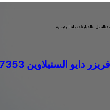
عنا
اتصل بنا
اخبارنا
خدماتنا
الرئيسية
 دايو السنبلاوين 01283377353