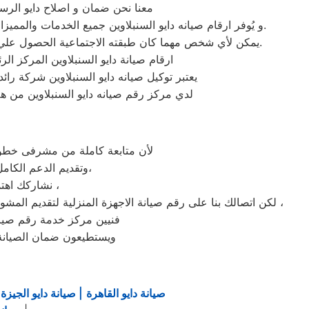
معنا نحن ضمان و اصلاح دايو الرسم
و يُوفر ارقام صيانه دايو السنبلاوين جميع الخدمات والمميزات التي تُساهم في تحقيق راحة وأمان العملاء من خلال تخفيض أسعار تلك الخدمات والبُعد التام عن التكاليف المالية باهظة الثمن.
يمكن لأي شخص مهما كان طبقته الاجتماعية الحصول علي كافة الخدمات وأعمال التصليح التي يُقدمها توكيل ميكروويف دايو المُدعمة بباقات من الخصومات والعروض التي ليس لها مثيل.
ارقام صيانة دايو السنبلاوين المركز ال
يعتبر توكيل صيانه دايو السنبلاوين شركة را
لدي مركز رقم صيانه دايو السنبلاوين من ه
لأن متابعة كاملة من مشرفى خطوط 
وتقديم الدعم الكامل لخدمة ما بعد البيع. دعم فنى شامل على مدار اليوم من خدمة عملاء دايو فى السنبلاوين،
نشاركك اهتمامك ونقدر مدى الارتباك فى حالة حدوث خلل او عطل فى ايا من اجهزتنا المنزلية ،
لكن اتصالك بنا على رقم صيانة الاجهزة المنزلية لتقديم المشورة القنية ومساعدتك فى انهاء مشكلة طارئة او عطل بسيط هو امر نقدره تمام ونقدم لك الحلول الممكنة والمساعدة قدر المستطاع ،
فنيين مركز خدمة رقم صيانه 
ويستطيعون ضمان الصيانة 
صيانة دايو القاهرة
| صيانة دايو الجيزة
|