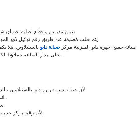
فنيين مدربين و قطع اصلية بضمان ش
يتم طلب
الصيانة
عن طريق رقم توكيل
دايو
الموحد 01154008110 أو الموقع الالكترونى او الارقام المبينة بالموقع
صيانة جميع اجهزة دايو المنزلية مركز
صيانة دايو
بالسنبلاوين اهلا بك
على مدار الساعه عملاؤنا الكرام نحن فى توكيل دايو المعتمد بالسنبلاوين اتصل بنا على الخط الساخن لصيانة غسالات دايو اتصل بنا…
لأن صيانه ديب فريزر دايو بالسنبلاوين ، الديب فريزر دايو غني عن التعريف فائق الجودة دائما ما تبهرنا بموديلات فريدة و مختلفة التقنية عن مثيلاتها انها دايو.
انت الان تتعامل مع خبراء من مركز صيانه دايو للديب فريزر في السنبلاوين ،
شرفونا بالزيارة او اتصلوا نصلكم لعمل الخدمة المنزلية و بصيانة الفورية،
لأن رقم مركز خدمة عملاء دايو للديب فريزر بجميع المحافظات اتصلوا الان مركز صيانه دايو السنبلاوين مباشرة.