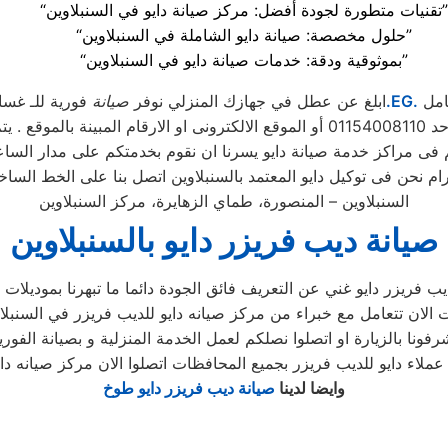
“تقنيات متطورة لجودة أفضل: مركز صيانة دايو في السنبلاوين”
“حلول مخصصة: صيانة دايو الشاملة في السنبلاوين”
“بموثوقية ودقة: خدمات صيانة دايو في السنبلاوين”
امل
.EG.
ابلغ عن عطل في جهازك المنزلي نوفر
صيانة
فورية للـ غسا
 . يتم خلال دقائق تسجيل الطلب ويتابع مندوب خاص
م فى مراكز خدمة صيانة دايو يسرنا ان نقوم بخدمتكم على مدار الساع
السنبلاوين – المنصورة، طماي الزهايرة، مركز السنبلاوين
صيانة ديب فريزر دايو بالسنبلاوين
وايضا لدينا
صيانة ديب فريزر دايو طوخ