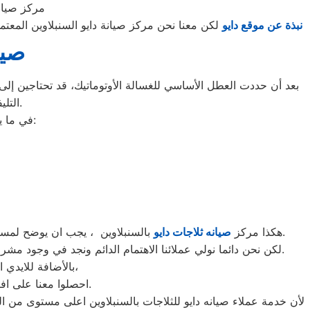
مركز صيانة
نبذة عن موقع دايو
لكن معنا نحن مركز صيانة دايو السنبلاوين المعت
صيا
بعد أن حددت العطل الأساسي للغسالة الأوتوماتيك، قد تحتاجين إلى ط
التليفونات الوهمية لشركات صيانة غير معروفة، ما قد يعرضك لعمليات النصب.
في ما يلي جمعنا لك أرقام صيانة الغسالة الأوتوماتيك لأشهر الماركات في السنبلاوين:
بالسنبلاوين ، يجب ان يوضح لمستخدمى ثلاجات دايو بالسنبلاوين ان كلنا يعلم مدى اهمية الثلاجة بالمنزل ونحن لا ندخر جهدا كي نلبي جميع طلبات الصيانه لثلاجات دايو.
هكذا مركز
صيانه ثلاجات دايو
لكن نحن دائما نولي عملائنا الاهتمام الدائم ونجد في وجود مشرفي مراقبة الجودة الاختيار الامثل لخروج اجهزة الثلاجات سواء من مركز الصيانه لثلاجات دايو المعتمد بالسنبلاوين او من منزل العميل.
بالأضافة للايدي المدربة صاحبة الخبرة في كافة اعطال ثلاجات دايو بجميع موديلاتها القديم منها والحديث،
احصلوا معنا على افضل خدمة للثلاجات في السنبلاوين من خلال رقم مركز صيانه دايو المعتمد في السنبلاوين.
لأن خدمة عملاء صيانه دايو للثلاجات بالسنبلاوين اعلى مستوى من ا