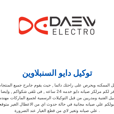
توكيل دايو السنبلاوين
مكنه ويحرص على راحتك دائما , حيث يقوم جابرح جميع المنتجات ومم
يوجد فريق دعم فنى يقوم صيانه جميع الاجهزه الكهربائيه, كما توفر 
يل الفنية ومدربين من قبل التوكيلات الرسمية لجميع الماركات مهند
 حصولكم علي صيانه مجانية في حالة حدوث اي من الاعطال الغير مت
علي صيانه وتغير لاي من قطع الغيار عند الضرورة .