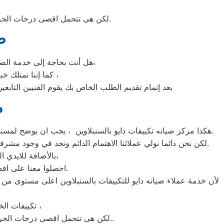
لكن هى تتحمل اقصى درجات الحرارة الصيف تعمل فى اسواء الظروف باستمرارية فى التشغيل المتواصل حيث لا يضاهيها اى ثلاجات اخر.
ص
هل أنت بحاجة إلى خدمة الصيانة الفورية لغسالة الأطباق دايو السنبلاوين لديك؟ نحن نمنحك خدمة الصيانة الفورية التي ترغب بها،
كما إننا نمتلك خبرة أكثر من 10 سنوات في خدمات إصلاحات كافة أنواع غسالات الأطباق دايو السنبلاوين ،
بعد إتمام تقديم الطلب الخاص بك يقوم الفنيين التابعي
م
هكذا مركز صيانه تكييفات دايو بالسنبلاوين ، يجب ان يوضح لمستخدمى تكييفات دايو بالسنبلاوين ان كلنا يعلم مدى اهمية التكييف بالمنزل ونحن لا ندخر جهدا كي نلبي جميع طلبات الصيانه لتكييفات دايو.
لكن نحن دائما نولي عملائنا الاهتمام الدائم ونجد في وجود مشرفي مراقبة الجودة الاختيار الامثل لخروج اجهزة التكييفات سواء من مركز الصيانه لتكييفات دايو المعتمد بالسنبلاوين او من منزل العميل.
بالأضافة للايدي المدربة صاحبة الخبرة في كافة اعطال تكييفات دايو بجميع موديلاتها القديم منها والحديث،
احصلوا معنا على افضل خدمة للتكييفات في السنبلاوين من خلال رقم مركز صيانه دايو المعتمد في السنبلاوين.
لأن خدمة عملاء صيانه دايو للتكييفات بالسنبلاوين اعلى مستوى من 
تكييفات الخدمة الشاقة من مبيعات تكييفات دايو الاولى فى مبيعات التكييفات فى السنبلاوين ،
لكن هى تتحمل اقصى درجات الحرارة الصيف تعمل فى اسواء الظروف باستمرارية فى التشغيل المتواصل حيث لا يضاهيها اى تكييفات اخر..