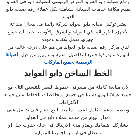
ارقام صيانة دايو العوايد المركز الرئيسي لـصيانة دايو فى العوايد
يقدم مكافة خدمات الصيانة الشاملة لكل عملاء رقم صيانه دايو
العوايد
يعتبر توكيل صيانه دايو العوايد شركة رائدة في مجال صناعة
الأجهزة الكهربائية في العوايد والشرق والأوسط حيث أن جميع
أجهزتها تعمل بكفائه وجودة
لدي مركز رقم صيانه دايو العوايد من هم علي درجة عاليه من
المهارة و يدركوا جميع التفاصيل الفنية ومدربين من قبل
الصيانة
الرسمية لجميع الماركات
الخط الساخن دايو العوايد
لأن متابعة كاملة من مشرفى خطوط السير للتنسيق التام مع
جميع عملائنا ومهندسينا فى جميع المحافظات للحفاظ على جميع
الالتزامات
وتقديم الدعم الكامل لخدمة ما بعد البيع. دعم فنى شامل على
مدار اليوم من خدمة عملاء دايو فى العوايد،
نشاركك اهتمامك ونقدر مدى الارتباك فى حالة حدوث خلل او
عطل فى ايا من اجهزتنا المنزلية ،