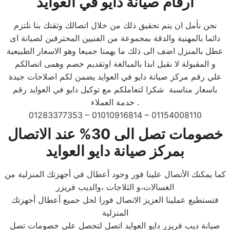
ارقام صيانة دايو في العوايد
نحن نأمل ان يتم تحقيق ذلك من خلال اتصالك وثقتك بنا نلتزم
دائما بالمهنية والدقة بمجموعة من الفنيين المحترفين لصيانة اى
عطل بالمنزل اضف الى ذلك ما يهمنا جميعا وهو الاسعار الطبيعية
و المقبولة لا نقبل ابدا بالمبالغة اوتقديم خصم وهمى اتصالكم
علي رقم مركز صيانة دايو في العوايد يضمن لكم اصلاحات جيدة
باسعار مناسبة شكرا لتعاملكم مع توكيل دايو في العوايد رقم
خدمة العملاء .
01283377353 – 01010916814 – 01154008110
خصومات تصل الى 30% عند الاتصال
بمركز صيانة دايو العوايد
كما يمكنك الأتصال علينا فور وجود أعطال في أجهزتك المنزلية من
الغسالات،و الثلاجات ،والديب فريزر
فتستطيع عملينا العزيز الاتصال فورا لحل جميع أعطال أجهزتك
المنزلية
صيانة ديب فريزر دايو العوايد اتصل لتحصل علي خصومات تصل