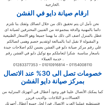
الخارجية.
ارقام صيانة دايو في الفشن
نحن نأمل ان يتم تحقيق ذلك من خلال اتصالك وثقتك بنا نلتزم
دائما بالمهنية والدقة بمجموعة من الفنيين المحترفين لصيانة اى
عطل بالمنزل اضف الى ذلك ما يهمنا جميعا وهو الاسعار الطبيعية
و المقبولة لا نقبل ابدا بالمبالغة اوتقديم خصم وهمى اتصالكم
علي رقم مركز صيانة دايو في الفشن يضمن لكم اصلاحات جيدة
باسعار مناسبة شكرا لتعاملكم مع توكيل دايو في الفشن رقم
خدمة العملاء .
01283377353 – 01010916814 – 01154008110
خصومات تصل الى 30% عند الاتصال
بمركز صيانة دايو الفشن
كما يمكنك الأتصال علينا فور وجود أعطال في أجهزتك المنزلية من
الغسالات،و الثلاجات ،والديب فريزر
فتستطيع عملينا العزيز الاتصال فورا لحل جميع أعطال أجهزتك