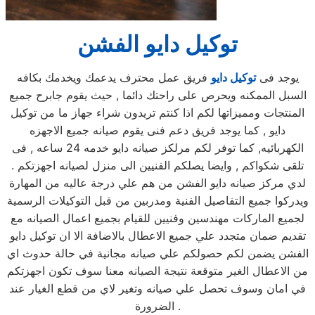
توكيل دايو الفشن
يوجد فى
توكيل دايو
فريق عمل محترف يدعمك ويخدمك بكافه
السبل الممكنه ويحرص على راحتك دائما , حيث يقوم جابرح جميع
المنتجات ومميزاتها لكم اذا كنتم تريدون شراء جهاز ما من توكيل
دايو , كما يوجد فريق دعم فنى يقوم صيانه جميع الاجهزه
الكهربائيه, كما توفر لكم مرلكز صيانه دايو خدمه 24 ساعه , فى
تلقى شكواكم , وايضا يصلكم الفنيين الى منزل لصيانه اجهزتكم .
لدي مركز صيانه دايو الفشن من هم علي درجة عاليه من المهارة
ويدركوا جميع التفاصيل الفنية ومدربين من قبل التوكيلات الرسمية
لجميع الماركات مهندسين وفنيين للقيام بجميع اعمال الصيانه مع
تقديم ضمان متجدد علي جميع الاعطال بالاضافة الا ان توكيل دايو
الفشن يضمن لكم حصولكم علي صيانه مجانية في حالة حدوث اي
من الاعطال الغير متوقعة نتيجة الصيانه معنا سوف تكون اجهزتكم
في امان وسوف تحصل علي صيانه وتغير لاي من قطع الغيار عند
الضرورة .