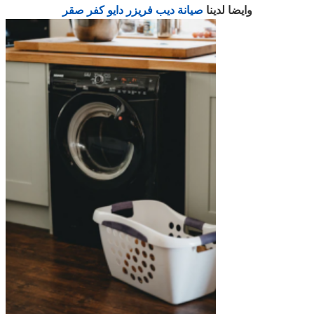
وايضا لدينا
صيانة ديب فريزر دايو كفر صقر