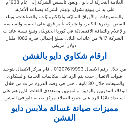
العلامة التجاريّة لـ دايو ، ويعود تأسيس الشركة إلى عام 1938م
على يد لي بيونغ تشول، وتهتم الشركة بصناعة الأغذية،
والمنسوجات، والأوراق الماليّة، والإلكترونيّات، والصناعات، وبناء
السفن، وغيرها الكثير، وللشركة تأثير قوي على التنمية والسياسة
والإعلام والثقافة الاقتصاديّة في كوريا الجنوبيّة، وتبلغ نسبة عائدات
الشركة 17% من عائدات البلاد، بمبلغ إجمالي قدره 1082 مليار
دولار أمريكي.
ارقام شكاوي دايو بالفشن
من خلال رقم الاتصال 01207619993 ، قام مركز الاتصال بتوحيد
قنوات الاتصال حيث يتم الرد على مكالمات الخدمة والشكاوى
والمبيعات خلال 30 ثانية ، حتى في وقت الذروة مرات من خلال
الوكلاء المدربين والوديين والمهنيين ومتعددي اللغات الذين هم على
استعداد دائمًا للرد على جميع العملاء مركز صيانة دايو فى الفشن
مميزات صيانة غسالة ملابس دايو
الفشن