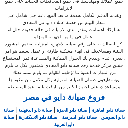
جميع عملائنا ومهندسينا فى جميع المحافظات للحفاظ على جميع
الالتزامات
وتقديم الدعم الكامل لخدمة ما بعد البيع. دعم فنى شامل على
مدار اليوم من خدمة عملاء دايو فى المعادي،
نشاركك اهتمامك ونقدر مدى الارتباك فى حالة حدوث خلل او
عطل فى ايا من اجهزتنا المنزلية ،
لكن اتصالك بنا على رقم صيانة الاجهزة المنزلية لتقديم المشورة
القنية ومساعدتك فى انهاء مشكلة طارئة او عطل بسيط هو امر
نقدره تمام ونقدم لك الحلول الممكنة والمساعدة قدر المستطاع ،
فنيين مركز خدمة رقم صيانه دايو المعادي يتمتعون بكل ما يلزم
من المهارات الفنية ما تؤهلهم للقيام بما يلزم لمساعدتك
ويستطيعون ضمان الصيانة المنزلية وكل مكون من مكوناتها
ومساعدتك على اجتياز الكثير من الوقت بالمواعيد المنضبطة
فروع صيانة دايو في مصر
صيانة دايو القاهرة
| صيانة دايو الجيزة
|
صيانة دايو الدقهلية
|
صيانة
دايو السويس
|
صيانة دايو الشرقية
|
صيانة دايو الاسكندرية
|
صيانة
دايو الغربية