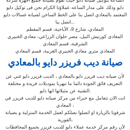
الساعه بتوكيل صيانة دايو حيث نقوم بصيانة جميع اجهزة شركة
دايو وذلك على مدار الساعه عملاؤنا الكرام نحن فى توكيل دايو
المعتمد بالمعادي اتصل بنا على الخط الساخن لصيانة غسالات دايو
اتصل بنا…
المعادي، شارع 9، الأباجية، قسم المقطم
المعادى كورنيش النيل، مصر حلوان الزراعي، معادي الخبيري
الشرقية، قسم المعادي
المعادي مترو, معادي الخبيري الغربية، قسم المعادي
صيانة ديب فريزر دايو بالمعادي
لأن صيانه ديب فريزر دايو بالمعادي ، الديب فريزر دايو غني عن
التعريف فائق الجودة دائما ما تبهرنا بموديلات فريدة و مختلفة
التقنية عن مثيلاتها انها دايو.
انت الان تتعامل مع خبراء من مركز صيانه دايو للديب فريزر في
المعادي ،
شرفونا بالزيارة او اتصلوا نصلكم لعمل الخدمة المنزلية و بصيانة
الفورية،
لأن رقم مركز خدمة عملاء دايو للديب فريزر بجميع المحافظات