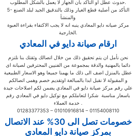
حدوث عطل او التأكد بأن الجهاز لا يعمل بالشكل المطلوب.
5- التأكد من أصلية قطع الغيار وذلك بالتدقيق الجيد لبلد الصنع
والمنشأ
مركز صيانه دايو المعادي ينبه انه لا يجب الاكتفاء بقراءة العبوة
الخارجية.
ارقام صيانة دايو في المعادي
نحن نأمل ان يتم تحقيق ذلك من خلال اتصالك وثقتك بنا نلتزم
دائما بالمهنية والدقة بمجموعة من الفنيين المحترفين لصيانة اى
عطل بالمنزل اضف الى ذلك ما يهمنا جميعا وهو الاسعار الطبيعية
و المقبولة لا نقبل ابدا بالمبالغة اوتقديم خصم وهمى اتصالكم
علي رقم مركز صيانة دايو في المعادي يضمن لكم اصلاحات جيدة
باسعار مناسبة شكرا لتعاملكم مع توكيل دايو في المعادي رقم
خدمة العملاء .
01283377353 – 01010916814 – 01154008110
خصومات تصل الى 30% عند الاتصال
بمركز صيانة دايو المعادي