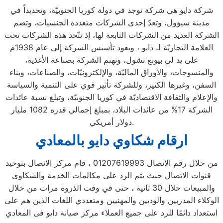
شركة دايو هي شركة توجد في دولة كوريا الجنوبيّة، وتحديداً في
مدينة سيؤول، وتعدّ إحدى الشركات متعددة الجنسيات، وتضم
الشركة العديد من الشركات التابعة لها، إذ تتّحد هذه الشركات تحت
العلامة التجاريّة لـ دايو ، ويعود تأسيس الشركة إلى عام 1938م
على يد لي بيونغ تشول، وتهتم الشركة بصناعة الأغذية،
والمنسوجات، والأوراق الماليّة، والإلكترونيّات، والصناعات، وبناء
السفن، وغيرها الكثير، وللشركة تأثير قوي على التنمية والسياسة
والإعلام والثقافة الاقتصاديّة في كوريا الجنوبيّة، وتبلغ نسبة عائدات
الشركة 17% من عائدات البلاد، بمبلغ إجمالي قدره 1082 مليار
دولار أمريكي.
ارقام شكاوي دايو بالمعادي
من خلال رقم الاتصال 01207619993 ، قام مركز الاتصال بتوحيد
قنوات الاتصال حيث يتم الرد على مكالمات الخدمة والشكاوى
والمبيعات خلال 30 ثانية ، حتى في وقت الذروة مرات من خلال
الوكلاء المدربين والوديين والمهنيين ومتعددي اللغات الذين هم على
استعداد دائمًا للرد على جميع العملاء مركز صيانة دايو فى المعادي