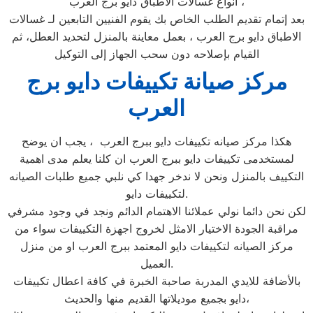
أنواع غسالات الأطباق دايو برج العرب ،
بعد إتمام تقديم الطلب الخاص بك يقوم الفنيين التابعين لـ غسالات
الاطباق دايو برج العرب ، بعمل معاينة بالمنزل لتحديد العطل، ثم
القيام بإصلاحه دون سحب الجهاز إلى التوكيل
مركز صيانة تكييفات دايو برج
العرب
هكذا مركز صيانه تكييفات دايو ببرج العرب ، يجب ان يوضح
لمستخدمى تكييفات دايو ببرج العرب ان كلنا يعلم مدى اهمية
التكييف بالمنزل ونحن لا ندخر جهدا كي نلبي جميع طلبات الصيانه
لتكييفات دايو.
لكن نحن دائما نولي عملائنا الاهتمام الدائم ونجد في وجود مشرفي
مراقبة الجودة الاختيار الامثل لخروج اجهزة التكييفات سواء من
مركز الصيانه لتكييفات دايو المعتمد ببرج العرب او من منزل
العميل.
بالأضافة للايدي المدربة صاحبة الخبرة في كافة اعطال تكييفات
دايو بجميع موديلاتها القديم منها والحديث،