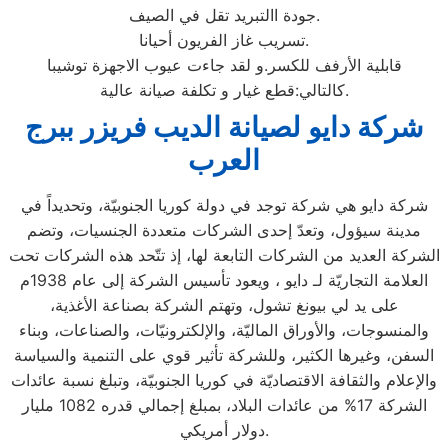
جودة االتبريد تقل في الصيف.
تسريب غاز الفريون أحيانا.
قابلية الأرفف للكسر.و لقد جاءت عيوب الاجهزة توشيبا
كالتالي:قطع غيار و تكلفة صيانة عالية.
شركة دايو لصيانة الديب فريزر ببرج
العرب
شركة دايو هي شركة توجد في دولة كوريا الجنوبيّة، وتحديداً في
مدينة سيؤول، وتعدّ إحدى الشركات متعددة الجنسيات، وتضم
الشركة العديد من الشركات التابعة لها، إذ تتّحد هذه الشركات تحت
العلامة التجاريّة لـ دايو ، ويعود تأسيس الشركة إلى عام 1938م
على يد لي بيونغ تشول، وتهتم الشركة بصناعة الأغذية،
والمنسوجات، والأوراق الماليّة، والإلكترونيّات، والصناعات، وبناء
السفن، وغيرها الكثير، وللشركة تأثير قوي على التنمية والسياسة
والإعلام والثقافة الاقتصاديّة في كوريا الجنوبيّة، وتبلغ نسبة عائدات
الشركة 17% من عائدات البلاد، بمبلغ إجمالي قدره 1082 مليار
دولار أمريكي.