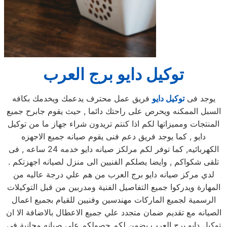
توكيل دايو برج العرب
يوجد فى
توكيل دايو
فريق عمل محترف يدعمك ويخدمك بكافه
السبل الممكنه ويحرص على راحتك دائما , حيث يقوم جابرح جميع
المنتجات ومميزاتها لكم اذا كنتم تريدون شراء جهاز ما من توكيل
دايو , كما يوجد فريق دعم فنى يقوم صيانه جميع الاجهزه
الكهربائيه, كما توفر لكم مرلكز صيانه دايو خدمه 24 ساعه , فى
تلقى شكواكم , وايضا يصلكم الفنيين الى منزل لصيانه اجهزتكم .
لدي مركز صيانه دايو برج العرب من هم علي درجة عاليه من
المهارة ويدركوا جميع التفاصيل الفنية ومدربين من قبل التوكيلات
الرسمية لجميع الماركات مهندسين وفنيين للقيام بجميع اعمال
الصيانه مع تقديم ضمان متجدد علي جميع الاعطال بالاضافة الا ان
توكيل دايو برج العرب يضمن لكم حصولكم علي صيانه مجانية في