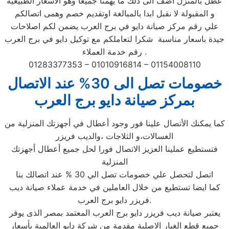
عطل بالمنزل اضف الى ذلك ما يهمنا جميعا وهو الاسعار الطبيعية
و المقبولة لا نقبل ابدا بالمبالغة اوتقديم خصم وهمى اتصالكم
علي رقم مركز صيانة دايو في برج العرب يضمن لكم اصلاحات
جيدة باسعار مناسبة شكرا لتعاملكم مع توكيل دايو في برج العرب
رقم خدمة العملاء .
01283377353 – 01010916814 – 01154008110
خصومات تصل الى 30% عند الاتصال
بمركز صيانة دايو برج العرب
كما يمكنك الأتصال علينا فور وجود أعطال في أجهزتك المنزلية من
الغسالات،و الثلاجات ،والديب فريزر
فتستطيع عملينا العزيز الاتصال فورا لحل جميع أعطال أجهزتك
المنزلية
اتصل لتحصل علي خصومات تصل الي 30 % عند اتصالك بنا
كما ايضا تستطيع من خلال العاملين في خدمة عملاء صيانة ديب
فريزر دايو برج العرب.
يعتبر صيانة ديب فريزر دايو برج العرب المعتمد بمصر الذى يوفر
جميع قطع الغيار الاصلية مقدمة من شركة دايو العالمية بأسعار