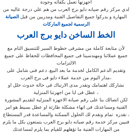
أجهزتها تعمل بكفائه وجودة
لدي مركز رقم صيانه دايو برج العرب من هم علي درجة عاليه من
المهارة و يدركوا جميع التفاصيل الفنية ومدربين من قبل
الصيانة
الرسمية لجميع الماركات
الخط الساخن دايو برج العرب
لأن متابعة كاملة من مشرفى خطوط السير للتنسيق التام مع
جميع عملائنا ومهندسينا فى جميع المحافظات للحفاظ على جميع
الالتزامات
وتقديم الدعم الكامل لخدمة ما بعد البيع. دعم فنى شامل على
مدار اليوم من خدمة عملاء دايو فى برج العرب،
نشاركك اهتمامك ونقدر مدى الارتباك فى حالة حدوث خلل او
عطل فى ايا من اجهزتنا المنزلية ،
لكن اتصالك بنا على رقم صيانة الاجهزة المنزلية لتقديم المشورة
القنية ومساعدتك فى انهاء مشكلة طارئة او عطل بسيط هو امر
نقدره تمام ونقدم لك الحلول الممكنة والمساعدة قدر المستطاع ،
فنيين مركز خدمة رقم صيانه دايو برج العرب يتمتعون بكل ما يلزم
من المهارات الفنية ما تؤهلهم للقيام بما يلزم لمساعدتك