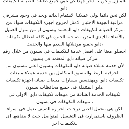
بالمنزل ونحن لا ندخر جهدا كي نلبي جميع طلبات الصيانه لتكييفات
دايو.
لكن نحن دائما نولي عملائنا الاهتمام الدائم ونجد في وجود مشرفي
مراقبة الجودة الاختيار الامثل لخروج اجهزة التكييفات سواء من
مركز الصيانه لتكييفات دايو المعتمد ببسيون او من منزل العميل.
بالأضافة للايدي المدربة صاحبة الخبرة في كافة اعطال تكييفات
دايو بجميع موديلاتها القديم منها والحديث،
احصلوا معنا على افضل خدمة للتكييفات في بسيون من خلال رقم
مركز صيانه دايو المعتمد في بسيون.
لأن خدمة عملاء صيانه دايو للتكييفات ببسيون اعلى مستوى من
الحرفية للربط والتنسيق المتكامل بين خدمة عملاء مبيعات
تكييفات دايو ومهندسين بسيارات مبيعات صيانه اجهزة تكييفات
دايو المتنقلة فى جميع محافظات بسيون.
تكييفات الخدمة الشاقة من مبيعات تكييفات دايو الاولى فى
مبيعات التكييفات فى بسيون ،
لكن هى تتحمل اقصى درجات الحرارة الصيف تعمل فى اسواء
الظروف باستمرارية فى التشغيل المتواصل حيث لا يضاهيها اى
تكييفات اخر..