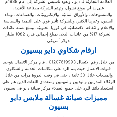
العلامة التجاريّة لـ دايو ، ويعود تأسيس الشركة إلى عام 1938م
على يد لي بيونغ تشول، وتهتم الشركة بصناعة الأغذية،
والمنسوجات، والأوراق الماليّة، والإلكترونيّات، والصناعات، وبناء
السفن، وغيرها الكثير، وللشركة تأثير قوي على التنمية والسياسة
والإعلام والثقافة الاقتصاديّة في كوريا الجنوبيّة، وتبلغ نسبة عائدات
الشركة 17% من عائدات البلاد، بمبلغ إجمالي قدره 1082 مليار
دولار أمريكي.
ارقام شكاوي دايو ببسيون
من خلال رقم الاتصال 01207619993 ، قام مركز الاتصال بتوحيد
قنوات الاتصال حيث يتم الرد على مكالمات الخدمة والشكاوى
والمبيعات خلال 30 ثانية ، حتى في وقت الذروة مرات من خلال
الوكلاء المدربين والوديين والمهنيين ومتعددي اللغات الذين هم على
استعداد دائمًا للرد على جميع العملاء مركز صيانة دايو فى بسيون
مميزات صيانة غسالة ملابس دايو
بسيون