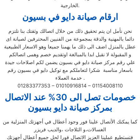
الخارجية.
ارقام صيانة دايو في بسيون
نحن نأمل ان يتم تحقيق ذلك من خلال اتصالك وثقتك بنا نلتزم
دائما بالمهنية والدقة بمجموعة من الفنيين المحترفين لصيانة اى
عطل بالمنزل اضف الى ذلك ما يهمنا جميعا وهو الاسعار الطبيعية
و المقبولة لا نقبل ابدا بالمبالغة اوتقديم خصم وهمى اتصالكم
علي رقم مركز صيانة دايو في بسيون يضمن لكم اصلاحات جيدة
باسعار مناسبة شكرا لتعاملكم مع توكيل دايو في بسيون رقم
خدمة العملاء .
01283377353 – 01010916814 – 01154008110
خصومات تصل الى 30% عند الاتصال
بمركز صيانة دايو بسيون
كما يمكنك الأتصال علينا فور وجود أعطال في أجهزتك المنزلية من
الغسالات،و الثلاجات ،والديب فريزر
فتستطيع عملينا العزيز الاتصال فورا لحل جميع أعطال أجهزتك