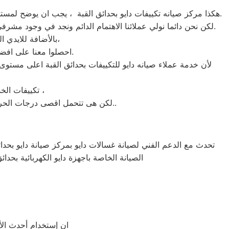
هكذا مركز صيانه تكييفات دايو بحدائق القبة ، يجب ان يوضح لمستخدمى تكييفات دايو بحدائق القبة ان كلنا يعلم مدى اهمية التكييف بالمنزل ونحن لا ندخر جهدا كي نلبي جميع طلبات الصيانه لتكييفات دايو.
لكن نحن دائما نولي عملائنا الاهتمام الدائم ونجد في وجود مشرفي مراقبة الجودة الاختيار الامثل لخروج اجهزة التكييفات سواء من مركز الصيانه لتكييفات دايو المعتمد بحدائق القبة او من منزل العميل.
بالأضافة للايدي المدربة صاحبة الخبرة في كافة اعطال تكييفات دايو بجميع موديلاتها القديم منها والحديث،
احصلوا معنا على افضل خدمة للتكييفات في حدائق القبة من خلال رقم مركز صيانه دايو المعتمد في حدائق القبة.
لأن خدمة عملاء صيانه دايو للتكييفات بحدائق القبة اعلى مستو
تكييفات الخدمة الشاقة من مبيعات تكييفات دايو الاولى فى مبيعات التكييفات فى حدائق القبة ،
لكن هى تتحمل اقصى درجات الحرارة الصيف تعمل فى اسواء الظروف باستمرارية فى التشغيل المتواصل حيث لا يضاهيها اى تكييفات اخر..
تحدث مع الدعم الفني لصيانة غسالات دايو بمركز صيانة دايو بحدائق
الصيانة الخاصة باجهزة دايو الكهربائية بحدا
ان إستخدام أحدث الأج