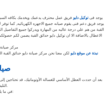
يوجد فى
توكيل دايو
فريق عمل محترف يدعمك ويخدمك بكافه السبل الم
القبة من هم علي درجة عاليه من المهارة ويدركوا جميع التفاصيل ال
الاعطال بالاضافة الا ان توكيل دايو حدائق القبة يضمن لكم حصو
مركز صيانة د
نبذة عن موقع دايو
لكن معنا نحن مركز صيانة دايو حدائق القبة 
صيان
بعد أن حددت العطل الأساسي للغسالة الأوتوماتيك، قد تحتاجين إلى ط
التليفونات الوهمية لشركات صيانة غير معروفة، ما قد يعرضك لعمليات النصب.
في ما يلي جمعنا لك أرقام صيانة الغسالة الأوتوماتيك لأشهر الماركات في حدائق القبة: