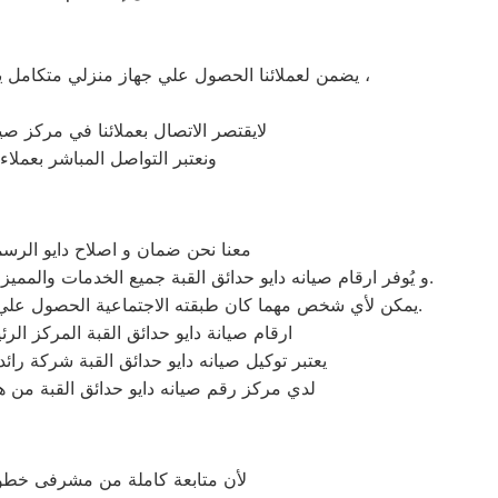
يضمن لعملائنا الحصول علي جهاز منزلي متكامل يعمل بأعلى مستوى من الكفاءة التي ينتظرها عملائنا ولتعزيز الثقة في مركز صيانة دايو حدائق القبة المعتمد بحدائق القبة ،
لايقتصر الاتصال بعملائنا في مركز صيا
ونعتبر التواصل المباشر بعملاء
معنا نحن ضمان و اصلاح دايو الرسمي
و يُوفر ارقام صيانه دايو حدائق القبة جميع الخدمات والمميزات التي تُساهم في تحقيق راحة وأمان العملاء من خلال تخفيض أسعار تلك الخدمات والبُعد التام عن التكاليف المالية باهظة الثمن.
يمكن لأي شخص مهما كان طبقته الاجتماعية الحصول علي كافة الخدمات وأعمال التصليح التي يُقدمها توكيل ميكروويف دايو المُدعمة بباقات من الخصومات والعروض التي ليس لها مثيل.
ارقام صيانة دايو حدائق القبة المركز الر
يعتبر توكيل صيانه دايو حدائق القبة شركة را
لدي مركز رقم صيانه دايو حدائق القبة من ه
لأن متابعة كاملة من مشرفى خطوط 