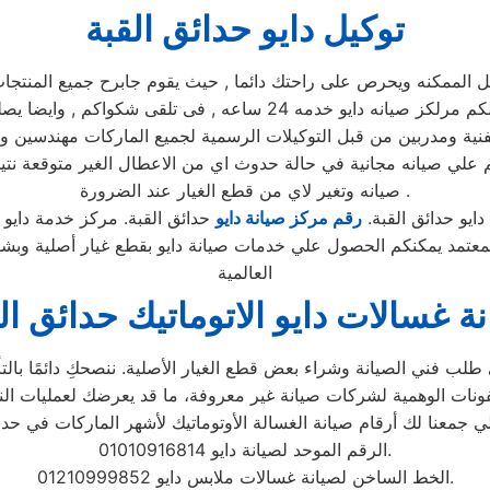
توكيل دايو حدائق القبة
مكنه ويحرص على راحتك دائما , حيث يقوم جابرح جميع المنتجات ومم
يوجد فريق دعم فنى يقوم صيانه جميع الاجهزه الكهربائيه, كما توفر لكم 
فنية ومدربين من قبل التوكيلات الرسمية لجميع الماركات مهندسين و
لكم علي صيانه مجانية في حالة حدوث اي من الاعطال الغير متوقعة
صيانه وتغير لاي من قطع الغيار عند الضرورة .
ايو حدائق القبة.
رقم مركز صيانة دايو
حدائق القبة. مركز خدمة دايو ح
المعتمد يمكنكم الحصول علي خدمات صيانة دايو بقطع غيار أصلية وبش
العالمية
ة غسالات دايو الاتوماتيك حدائق ال
لب فني الصيانة وشراء بعض قطع الغيار الأصلية. ننصحكِ دائمًا بالتأك
الرقم الموحد لصيانة دايو 01010916814.
الخط الساخن لصيانة غسالات ملابس دايو 01210999852.