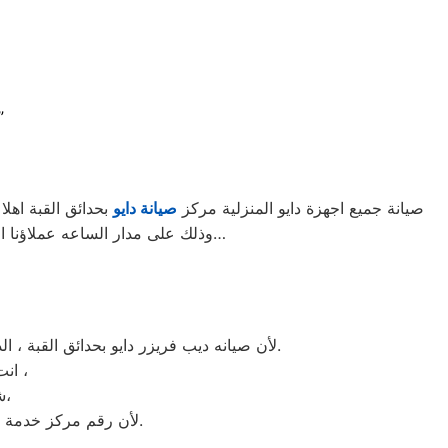
“تقنيات متطورة لجودة أفضل: مركز صيانة د
صيانة جميع اجهزة دايو المنزلية مركز
صيانة دايو
بحدائق القبة اهل
وذلك على مدار الساعه عملاؤنا الكرام نحن فى توكيل دايو المعتمد بحدائق القبة اتصل بنا على الخط الساخن لصيانة غسالات دايو اتصل بنا…
لأن صيانه ديب فريزر دايو بحدائق القبة ، الديب فريزر دايو غني عن التعريف فائق الجودة دائما ما تبهرنا بموديلات فريدة و مختلفة التقنية عن مثيلاتها انها دايو.
انت الان تتعامل مع خبراء من مركز صيانه دايو للديب فريزر في حدائق القبة ،
شرفونا بالزيارة او اتصلوا نصلكم لعمل الخدمة المنزلية و بصيانة الفورية،
لأن رقم مركز خدمة عملاء دايو للديب فريزر بجميع المحافظات اتصلوا الان مركز صيانه دايو حدائق القبة مباشرة.