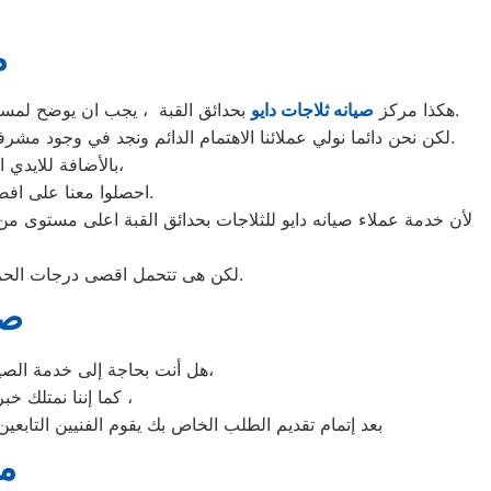
م
بحدائق القبة ، يجب ان يوضح لمستخدمى ثلاجات دايو بحدائق القبة ان كلنا يعلم مدى اهمية الثلاجة بالمنزل ونحن لا ندخر جهدا كي نلبي جميع طلبات الصيانه لثلاجات دايو.
هكذا مركز
صيانه ثلاجات دايو
لكن نحن دائما نولي عملائنا الاهتمام الدائم ونجد في وجود مشرفي مراقبة الجودة الاختيار الامثل لخروج اجهزة الثلاجات سواء من مركز الصيانه لثلاجات دايو المعتمد بحدائق القبة او من منزل العميل.
بالأضافة للايدي المدربة صاحبة الخبرة في كافة اعطال ثلاجات دايو بجميع موديلاتها القديم منها والحديث،
احصلوا معنا على افضل خدمة للثلاجات في حدائق القبة من خلال رقم مركز صيانه دايو المعتمد في حدائق القبة.
لأن خدمة عملاء صيانه دايو للثلاجات بحدائق القبة اعلى مستوى من
لكن هى تتحمل اقصى درجات الحرارة الصيف تعمل فى اسواء الظروف باستمرارية فى التشغيل المتواصل حيث لا يضاهيها اى ثلاجات اخر.
صي
هل أنت بحاجة إلى خدمة الصيانة الفورية لغسالة الأطباق دايو حدائق القبة لديك؟ نحن نمنحك خدمة الصيانة الفورية التي ترغب بها،
كما إننا نمتلك خبرة أكثر من 10 سنوات في خدمات إصلاحات كافة أنواع غسالات الأطباق دايو حدائق القبة ،
بعد إتمام تقديم الطلب الخاص بك يقوم الفنيين التابعين
مر