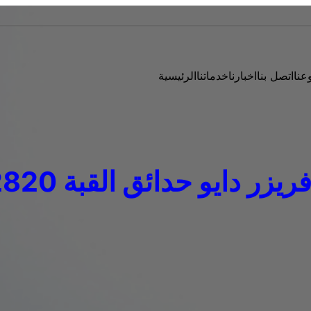
عنا
اتصل بنا
اخبارنا
خدماتنا
الرئيسية
 دايو حدائق القبة 0235682820