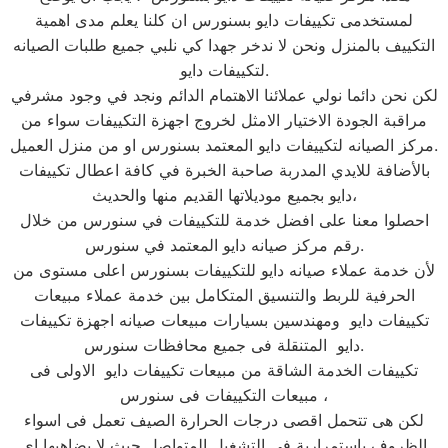
لمستخدمى تكييفات دايو بسنورس ان كلنا يعلم مدى اهمية
التكييف بالمنزل ونحن لا ندخر جهدا كي نلبي جميع طلبات الصيانه
لتكييفات دايو.
لكن نحن دائما نولي عملائنا الاهتمام الدائم ونجد في وجود مشرفي
مراقبة الجودة الاختيار الامثل لخروج اجهزة التكييفات سواء من
مركز الصيانه لتكييفات دايو المعتمد بسنورس او من منزل العميل.
بالأضافة للايدي المدربة صاحبة الخبرة في كافة اعطال تكييفات
دايو بجميع موديلاتها القديم منها والحديث،
احصلوا معنا على افضل خدمة للتكييفات في سنورس من خلال
رقم مركز صيانه دايو المعتمد في سنورس.
لأن خدمة عملاء صيانه دايو للتكييفات بسنورس اعلى مستوى من
الحرفية للربط والتنسيق المتكامل بين خدمة عملاء مبيعات
تكييفات دايو ومهندسين بسيارات مبيعات صيانه اجهزة تكييفات
دايو المتنقلة فى جميع محافظات سنورس.
تكييفات الخدمة الشاقة من مبيعات تكييفات دايو الاولى فى
مبيعات التكييفات فى سنورس ،
لكن هى تتحمل اقصى درجات الحرارة الصيف تعمل فى اسواء
الظروف باستمرارية فى التشغيل المتواصل حيث لا يضاهيها اى