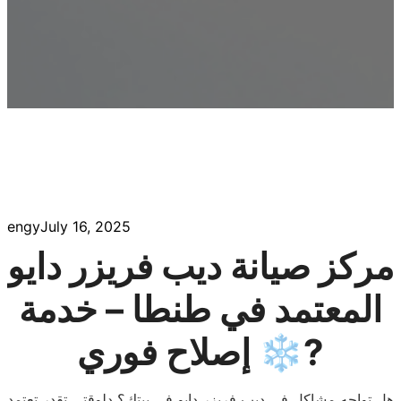
engy
July 16, 2025
مركز صيانة ديب فريزر دايو
المعتمد في طنطا – خدمة
إصلاح فوري ❄️?
هل تواجه مشاكل في ديب فريزر دايو في بيتك؟ دلوقتي تقدر تعتمد