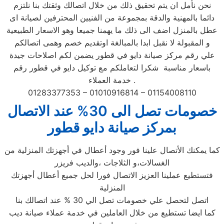
نحن نأمل ان يتم تحقيق ذلك من خلال اتصالك وثقتك بنا نلتزم
دائما بالمهنية والدقة بمجموعة من الفنيين المحترفين لصيانة اى
عطل بالمنزل اضف الى ذلك ما يهمنا جميعا وهو الاسعار الطبيعية
و المقبولة لا نقبل ابدا بالمبالغة اوتقديم خصم وهمى اتصالكم
علي رقم مركز صيانة دايو في قطور يضمن لكم اصلاحات جيدة
باسعار مناسبة شكرا لتعاملكم مع توكيل دايو في قطور رقم
خدمة العملاء .
01283377353 – 01010916814 – 01154008110
خصومات تصل الى 30% عند الاتصال
بمركز صيانة دايو قطور
كما يمكنك الأتصال علينا فور وجود أعطال في أجهزتك المنزلية من
الغسالات،و الثلاجات ،والديب فريزر
فتستطيع عملينا العزيز الاتصال فورا لحل جميع أعطال أجهزتك
المنزلية
اتصل لتحصل علي خصومات تصل الي 30 % عند اتصالك بنا
كما ايضا تستطيع من خلال العاملين في خدمة عملاء صيانة ديب