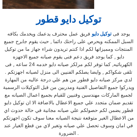
توكيل دايو قطور
يوجد فى
توكيل دايو
فريق عمل محترف يدعمك ويخدمك بكافه
السبل الممكنه ويحرص على راحتك دائما , حيث يقوم جابرح جميع
المنتجات ومميزاتها لكم اذا كنتم تريدون شراء جهاز ما من توكيل
دايو , كما يوجد فريق دعم فنى يقوم صيانه جميع الاجهزه
الكهربائيه, كما توفر لكم مرلكز صيانه دايو خدمه 24 ساعه , فى
تلقى شكواكم , وايضا يصلكم الفنيين الى منزل لصيانه اجهزتكم .
لدي مركز صيانه دايو قطور من هم علي درجة عاليه من المهارة
ويدركوا جميع التفاصيل الفنية ومدربين من قبل التوكيلات الرسمية
لجميع الماركات مهندسين وفنيين للقيام بجميع اعمال الصيانه مع
تقديم ضمان متجدد علي جميع الاعطال بالاضافة الا ان توكيل دايو
قطور يضمن لكم حصولكم علي صيانه مجانية في حالة حدوث اي
من الاعطال الغير متوقعة نتيجة الصيانه معنا سوف تكون اجهزتكم
في امان وسوف تحصل علي صيانه وتغير لاي من قطع الغيار عند
الضرورة .