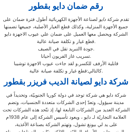
رقم ضمان دايو بقطور
تقدم شركة
دايو
لصناعة الأجهزة الكهربائية أطول فترة
ضمان
على
جميع الأجهزة المنزلية، وكذلك قطع الغيار الأصلية، جميعها تضمنها
الشركة ويحصل معها العميل على ضمان علي عيوب الاجهزة دايو
قطع غيار و تكلفة صيانة عالية.
جودة االتبريد تقل في الصيف.
تسريب غاز الفريون أحيانا.
قابلية الأرفف للكسر.و لقد جاءت عيوب الاجهزة توشيبا
كالتالي:قطع غيار و تكلفة صيانة عالية.
شركة دايو لصيانة الديب فريزر بقطور
شركة دايو هي شركة توجد في دولة كوريا الجنوبيّة، وتحديداً في
مدينة سيؤول، وتعدّ إحدى الشركات متعددة الجنسيات، وتضم
الشركة العديد من الشركات التابعة لها، إذ تتّحد هذه الشركات تحت
العلامة التجاريّة لـ دايو ، ويعود تأسيس الشركة إلى عام 1938م
على يد لي بيونغ تشول، وتهتم الشركة بصناعة الأغذية،
والمنسوجات، والأوراق الماليّة، والإلكترونيّات، والصناعات، وبناء