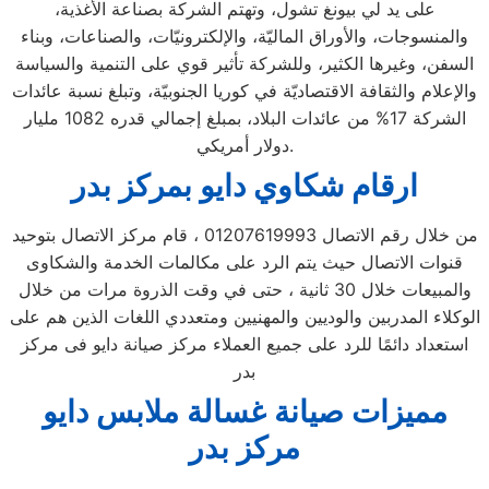
على يد لي بيونغ تشول، وتهتم الشركة بصناعة الأغذية،
والمنسوجات، والأوراق الماليّة، والإلكترونيّات، والصناعات، وبناء
السفن، وغيرها الكثير، وللشركة تأثير قوي على التنمية والسياسة
والإعلام والثقافة الاقتصاديّة في كوريا الجنوبيّة، وتبلغ نسبة عائدات
الشركة 17% من عائدات البلاد، بمبلغ إجمالي قدره 1082 مليار
دولار أمريكي.
ارقام شكاوي دايو بمركز بدر
من خلال رقم الاتصال 01207619993 ، قام مركز الاتصال بتوحيد
قنوات الاتصال حيث يتم الرد على مكالمات الخدمة والشكاوى
والمبيعات خلال 30 ثانية ، حتى في وقت الذروة مرات من خلال
الوكلاء المدربين والوديين والمهنيين ومتعددي اللغات الذين هم على
استعداد دائمًا للرد على جميع العملاء مركز صيانة دايو فى مركز
بدر
مميزات صيانة غسالة ملابس دايو
مركز بدر