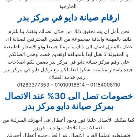
الخارجية.
ارقام صيانة دايو في مركز بدر
نحن نأمل ان يتم تحقيق ذلك من خلال اتصالك وثقتك بنا نلتزم
دائما بالمهنية والدقة بمجموعة من الفنيين المحترفين لصيانة اى
عطل بالمنزل اضف الى ذلك ما يهمنا جميعا وهو الاسعار الطبيعية
و المقبولة لا نقبل ابدا بالمبالغة اوتقديم خصم وهمى اتصالكم
علي رقم مركز صيانة دايو في مركز بدر يضمن لكم اصلاحات
جيدة باسعار مناسبة شكرا لتعاملكم مع توكيل دايو في مركز بدر
رقم خدمة العملاء .
01283377353 – 01010916814 – 01154008110
خصومات تصل الى 30% عند الاتصال
بمركز صيانة دايو مركز بدر
كما يمكنك الأتصال علينا فور وجود أعطال في أجهزتك المنزلية من
الغسالات،و الثلاجات ،والديب فريزر
فتستطيع عملينا العزيز الاتصال فورا لحل جميع أعطال أجهزتك