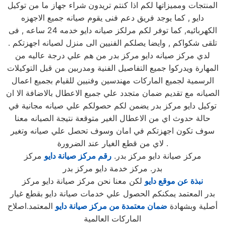
المنتجات ومميزاتها لكم اذا كنتم تريدون شراء جهاز ما من توكيل
دايو , كما يوجد فريق دعم فنى يقوم صيانه جميع الاجهزه
الكهربائيه, كما توفر لكم مرلكز صيانه دايو خدمه 24 ساعه , فى
تلقى شكواكم , وايضا يصلكم الفنيين الى منزل لصيانه اجهزتكم .
لدي مركز صيانه دايو مركز بدر من هم علي درجة عاليه من
المهارة ويدركوا جميع التفاصيل الفنية ومدربين من قبل التوكيلات
الرسمية لجميع الماركات مهندسين وفنيين للقيام بجميع اعمال
الصيانه مع تقديم ضمان متجدد علي جميع الاعطال بالاضافة الا ان
توكيل دايو مركز بدر يضمن لكم حصولكم علي صيانه مجانية في
حالة حدوث اي من الاعطال الغير متوقعة نتيجة الصيانه معنا
سوف تكون اجهزتكم في امان وسوف تحصل علي صيانه وتغير
لاي من قطع الغيار عند الضرورة .
مركز صيانة دايو مركز بدر.
رقم مركز صيانة دايو
مركز
بدر. مركز خدمة دايو مركز بدر
نبذة عن موقع دايو
لكن معنا نحن مركز صيانة دايو مركز
بدر المعتمد يمكنكم الحصول علي خدمات صيانة دايو بقطع غيار
أصلية وبشهادة
ضمان معتمدة من مركز صيانة دايو
المعتمد.اصلاح
الماركات العالمية