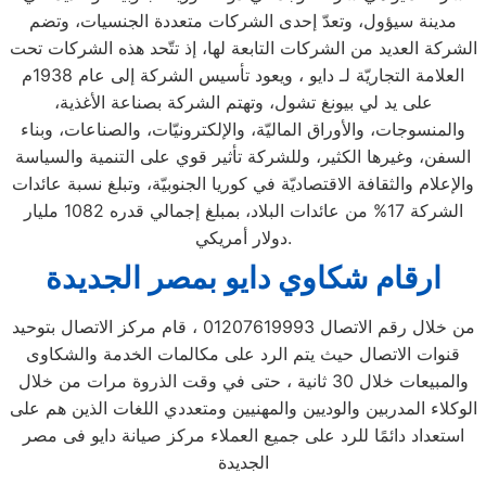
مدينة سيؤول، وتعدّ إحدى الشركات متعددة الجنسيات، وتضم
الشركة العديد من الشركات التابعة لها، إذ تتّحد هذه الشركات تحت
العلامة التجاريّة لـ دايو ، ويعود تأسيس الشركة إلى عام 1938م
على يد لي بيونغ تشول، وتهتم الشركة بصناعة الأغذية،
والمنسوجات، والأوراق الماليّة، والإلكترونيّات، والصناعات، وبناء
السفن، وغيرها الكثير، وللشركة تأثير قوي على التنمية والسياسة
والإعلام والثقافة الاقتصاديّة في كوريا الجنوبيّة، وتبلغ نسبة عائدات
الشركة 17% من عائدات البلاد، بمبلغ إجمالي قدره 1082 مليار
دولار أمريكي.
ارقام شكاوي دايو بمصر الجديدة
من خلال رقم الاتصال 01207619993 ، قام مركز الاتصال بتوحيد
قنوات الاتصال حيث يتم الرد على مكالمات الخدمة والشكاوى
والمبيعات خلال 30 ثانية ، حتى في وقت الذروة مرات من خلال
الوكلاء المدربين والوديين والمهنيين ومتعددي اللغات الذين هم على
استعداد دائمًا للرد على جميع العملاء مركز صيانة دايو فى مصر
الجديدة