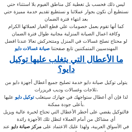
ليس ذلك فحسب بل تغطية كل مناطق الفيوم بلا استثناء حتي
نستطيع أن نكون بجوار عملائنا و نستطيع تقديم خدمة مميزة حتي
بعد انتهاء فترة الضمان
كما أنها تقوم بعمل خصومات علي قطع الغيار لعملائها الكرام
وكافة اعمال الصيانة المنزلية مجانية طوال فترة الضمان
لو محتاج تصلح غسالات في المنزل ومتتحركش تعالا عندنا افضل
المهندسيين المتمكننين تابع صفحتنا
صيانة غسالات دايو
ما الأعطال التي يتغلب عليها توكيل
دايو؟
يتولى توكيل صيانة دايو خدمة تصليح جميع أعطال أجهزة دايو من
ثلاجات وغسالات وديب فريزرات،
لذا فإن أي أعطال ستواجهك في جهازك سيتغلب
توكيل دايو
عليها
بأعلى جودة ممكنة.
فالتوكيل يقضي على أخطر الأعطال التي تحتاج لخبرة عالية ويزيل
أي مشاكل من أمام العملاء لتظل تلك الأجهزة رائدة
في الأسواق العربية، ولهذا عليك الاعتماد على
مركز صيانة دايو
عند