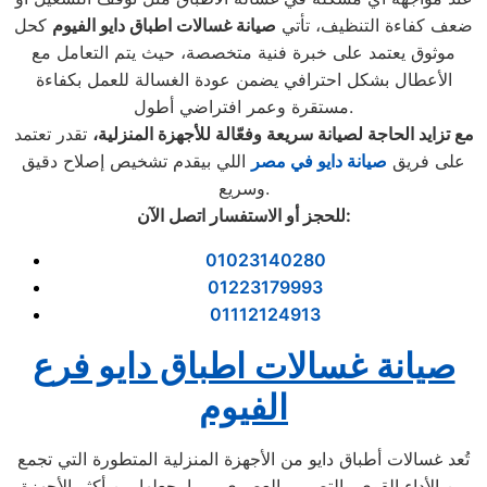
ضعف كفاءة التنظيف، تأتي
صيانة غسالات اطباق
دايو
الفيوم
كحل
موثوق يعتمد على خبرة فنية متخصصة، حيث يتم التعامل مع
الأعطال بشكل احترافي يضمن عودة الغسالة للعمل بكفاءة
مستقرة وعمر افتراضي أطول.
مع تزايد الحاجة لصيانة سريعة وفعّالة للأجهزة المنزلية،
تقدر تعتمد
على فريق
صيانة دايو في مصر
اللي بيقدم تشخيص إصلاح دقيق
وسريع.
:
للحجز أو الاستفسار اتصل الآن
01023140280
01223179993
01112124913
صيانة غسالات اطباق دايو فرع
الفيوم
تُعد غسالات أطباق دايو من الأجهزة المنزلية المتطورة التي تجمع
بين الأداء القوي والتصميم العصري، مما يجعلها من أكثر الأجهزة