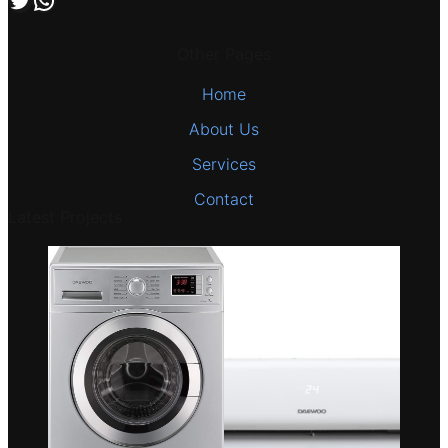
Other Pages
Home
About Us
Services
Contact
Latest Projects