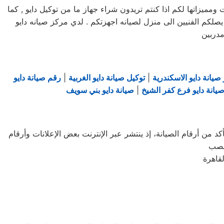
يزاتها لكم اذا كنتم تريدون شراء جهاز ما من توكيل دايو , كما
لكم مرلكز صيانه دايو خدمه 24 ساعه , فى تلقى شكواكم , وايضا يصلكم الفنيين الى منزل لصيانه اجهزتكم . لدي مركز صيانه دايو
مدربين
صيانة دايو الاسكندرية
|
توكيل صيانة دايو الغربية
|
رقم صيانة دايو
يانة دايو فرع كفر الشيخ
|
صيانة دايو بني سويف
د من أرقام الصيانة، إذ ينتشر عبر الإنترنت بعض الإعلانات وأرقام