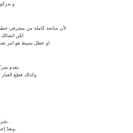
و يدركو
لأن متابعة كاملة من مشرفى خطوط 
لكن اتصالك 
او عطل بسيط هو امر نقدر
على جميع الأجهزة المنزلية،
تقدم شر
وكذلك قطع الغيار 
شركة دايو هي شركة توجد في دولة كوريا الجنوبيّة، وتحديداً في مدينة سيؤول،
وتعدّ إحدى الشركات متعددة الجنسيات، وتضم الشركة العديد من الشركات التابعة لها،