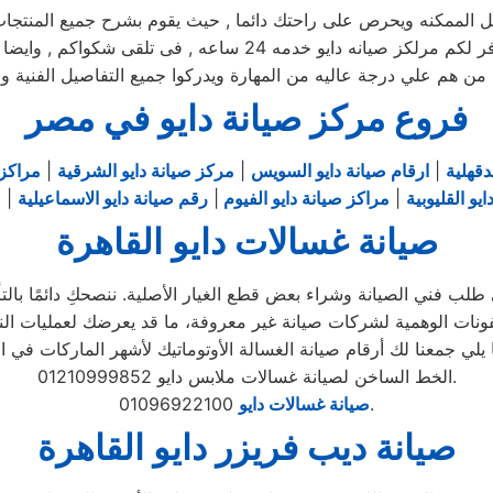
ممكنه ويحرص على راحتك دائما , حيث يقوم بشرح جميع المنتجات ومم
يوجد فريق دعم فنى يقوم صيانه جميع الاجهزه الكهربائيه, كما توفر 
 من هم علي درجة عاليه من المهارة ويدركوا جميع التفاصيل الفنية و
فروع مركز صيانة دايو في مصر
دقهلية
|
ارقام صيانة دايو السويس
|
مركز صيانة دايو الشرقية
|
مراكز 
يو القليوبية
|
مراكز صيانة دايو الفيوم
|
رقم صيانة دايو الاسماعيلية
|
ص
صيانة غسالات دايو القاهرة
لب فني الصيانة وشراء بعض قطع الغيار الأصلية. ننصحكِ دائمًا بالتأك
الخط الساخن لصيانة غسالات ملابس دايو 01210999852.
01096922100.
صيانة غسالات دايو
صيانة ديب فريزر دايو القاهرة