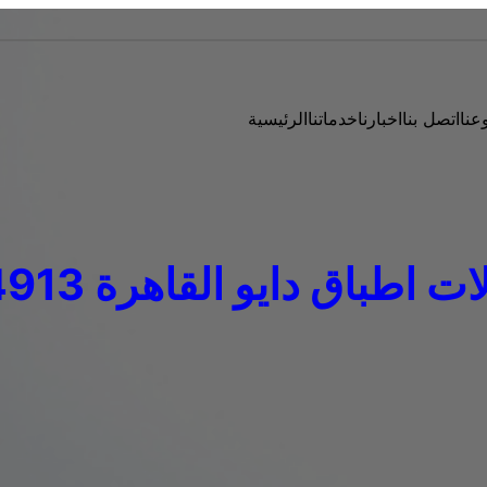
عنا
اتصل بنا
اخبارنا
خدماتنا
الرئيسية
طباق دايو القاهرة 01112124913