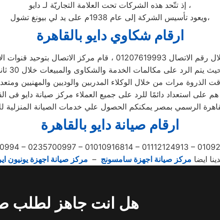
إذ تتّحد هذه الشركات تحت العلامة التجاريّة لـ دايو ،
ويعود تأسيس الشركة إلى عام 1938م على يد لي بيونغ تشول،
ارقام شكاوي دايو بالقاهرة
 01207619993 ، قام مركز الاتصال بتوحيد قنوات الاتصال
 الذروة مرات من خلال الوكلاء المدربين والوديين والمهنيين ومتعد
هم على استعداد دائمًا للرد على جميع العملاء مركز صيانة دايو فى ال
اهرة الرسمي بمصر يمكنكم الحصول علي خدمات الصيانة المنزلية للاجه
ارقام صيانة دايو بالقاهرة
0994 – 0235700997 – 01010916814 – 01112124913 – 010
دينا ايضا
مركز صيانة اجهزة سامسونج
–
مركز صيانة اجهزة يونيون اير
هل انت جاهز لطلب صي