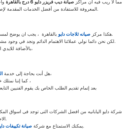
مما لا ريب فيه أن مراكز
صيانة ديب فريزر دايو
6
درج بالقاهرة
واح
الواجهة المثالية للتعويل عليه والاستعانة به في ذلك العالم الكبير.
المعروفة للاستفادة من أفضل الخدمات المقدمة لإصلا
بالقاهرة ، يجب ان يوضح لمستخدمى ثلاجات دايو بالقاهرة ان كلنا يعلم مدى اهمية الثلاجة بالمنزل ونحن لا ندخر جهدا كي نلبي جميع طلبات الصيانه لثلاجات دايو.
هكذا مركز
صيانه ثلاجات دايو
لكن نحن دائما نولي عملائنا الاهتمام الدائم ونجد في وجود مشرفي مراقبة الجودة الاختيار الامثل لخروج اجهزة الثلاجات سواء من مركز الصيانه لثلاجات دايو المعتمد بالقاهرة او من منزل العميل.
بالأضافة للايدي المدربة صاحبة الخبرة في كافة اعطال ثلاجات دايو بجميع موديلاتها القديم منها والحديث،
القاهرة لديك؟ نحن نمنحك خدمة الصيانة الفورية التي ترغب بها،
هل أنت بحاجة إلى خدمة
ال
كما إننا نمتلك خبرة أكثر من 10 سنوات في خدمات إصلاحات كافة أنواع غسالات الأطباق دايو القاهرة ،
بعد إتمام تقديم الطلب الخاص بك يقوم الفنيين التابع
الاجهزه التى تصنعها وتكون دقيقه ومتميزه لكى حتى تظل رقم 1 في السوق.
بأفضل عروض تكييف دايو والخصومات الدائمة على كافة الموديلات من تكييف 1.5 حصان و2.25حصان و3حصان.
يمكنك الاستمتاع مع شركة
صيانة تكييفات داي