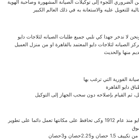
ن الضروري اللجوء إلى توكيلات الصيانة المشهورة وصاحبة الهوية
عطل، ثم القيام بإصلاحه دون سحب الجهاز إلى التوكيل
شركة دايو اليابانيه من افضل الشركات التى توجد فى اسواق المكيفات وتوفر لنا افضل الاجهزه المنزليه التى تحتاجها، تأسست شركة دايو منذ عام 1912 وكى تحافظ على مكانتها تعمل دائما على تطوير