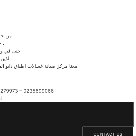
من خلال رقم الاتصال
حيث يتم الرد على مكالمات الخدمة والشكاوى والمبيعات خلال 30 ثانية ،
حتى في وقت
الذين 
معنا مركز صيانة غسالات اطباق دايو الق
92279973 – 0235699066
ل
CONTACT US