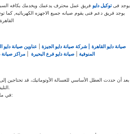
يوجد فى
توكيل دايو
فريق عمل محترف يدعمك ويخدمك بكافه السبل ال
القاهرة
صيانة دايو القاهرة
| شركة صيانة دايو الجيزة
|
عناوين صيانة دايو ال
المنوفية
|
صيانة دايو فرع البحيرة
|
مراكز صيانة دا
بعد أن حددت العطل الأساسي للغسالة الأوتوماتيك، قد تحتاجين إلى ط
التليفونات الوهمية لشركات صيانة غير معروفة، ما قد يعرضك لعمليات النصب.
في ما يلي جمعنا لك أرقام صيانة الغسالة الأوتوماتيك لأشهر الماركات في القاهرة: