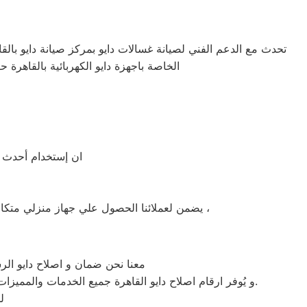
تحدث مع الدعم الفني لصيانة غسالات دايو بمركز صيانة دايو بالقاه
الخاصة باجهزة دايو الكهربائية بالقاهرة ح
ان إستخدام أحدث ال
يضمن لعملائنا الحصول علي جهاز منزلي متكامل يعمل بأعلى مستوى من الكفاءة التي ينتظرها عملائنا ولتعزيز الثقة في مركز صيانة دايو القاهرة المعتمد بالقاهرة ،
معنا نحن ضمان و اصلاح دايو الرس
و يُوفر ارقام اصلاح دايو القاهرة جميع الخدمات والمميزات التي تُساهم في تحقيق راحة وأمان العملاء من خلال تخفيض أسعار تلك الخدمات والبُعد التام عن التكاليف المالية باهظة الثمن.
ل