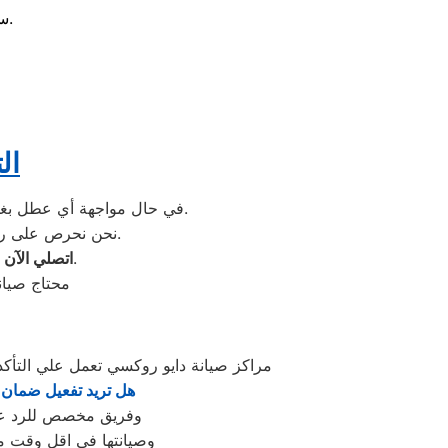
سرعة الاستجابة لطلبات العملاء داخل روكسي والمناطق المجاورة.
ال
لطلب الزيارة المنزلية.
في حال مواجهة أي عطل بغسا
نحن نحرص على راحتك ونوفر لكِ خدمة سريعة ومضمونة للحفاظ على أداء غسالتك كما كانت جديدة تمامًا.
لخدمة صيانة غسالات الأطباق بأعلى جودة وأسرع وقت.
اتصلي الآن 
محتاج صيان
مراكز صيانة دايو روكسي تعمل علي الت
هل تريد تفعيل ضمان د
وفريق مخصص للرد علي كافة اسئلتكم علي مدار
وصيانتها في اقل وقت مم