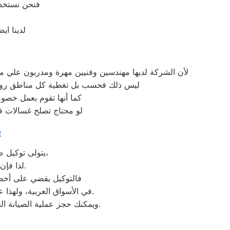
فنحن نستخدم
لدينا اي
لأن الشركة لديها مهندسين وفنيين مهرة ومدربون علي م
ليس ذلك فحسب بل تغطية كل مناطق روكسي 
كما أنها تقوم بعمل خصوم
لو محتاج تصلح غسالات في
م
يتولى توكيل صيانة دايو خدمة تصليح جميع أعطال أجهزة دايو من ثلاجات وغسالات وديب فريزرات،
عليها بأعلى جودة ممكنة.
لذا فإ
فالتوكيل يقضي على أخطر 
عند مواجهة أي مشكلة في أجهزتك ليقدم لك الصيانة المتكافئة.
في الأسواق العربية، ولهذا 
وسيتم تقديمها لك في غضون 24 ساعة فقط.
ويمكنك حجز عملية الصيانة 