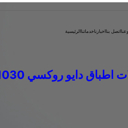
عنا
اتصل بنا
اخبارنا
خدماتنا
الرئيسية
طباق دايو روكسي 01220261030