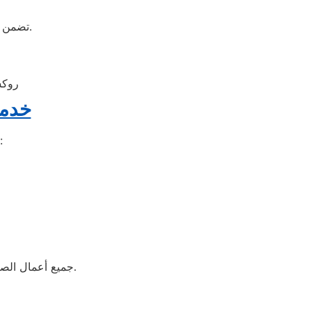
تضمن لكِ الحفاظ على الجهاز بحالة ممتازة وتقلل من احتمالية الأعطال المستقبلية.
روكس
خدما
يقدم مركز دايو روكسي مجموعة من خدمات الصيانة المتكاملة تشمل:
جميع أعمال الصيانة تُنفذ على أيدي فنيين متخصصين في أجهزة دايو وباستخدام أحدث الأجهزة والأدوات.