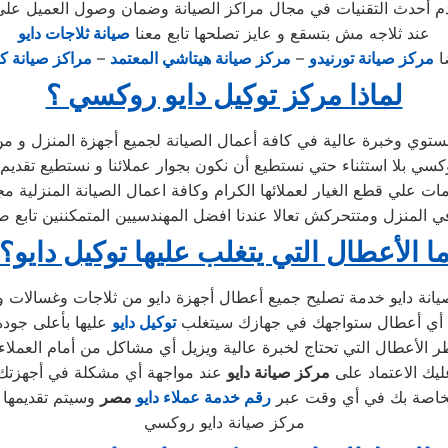
 أحدث التقنيات في مجال مراكز الصيانة وضمان وصول العميل على
عند ثلاجه مش بتسقع و عايز تصلحها تابع معنا
صيانة ثلاجات دايو
ضا
مركز صيانة تورنيدو
–
مركز صيانة هيتاشي المعتمد
–
مراكز صيانة كل
لماذا مركز توكيل دايو روكسي ؟
ستوي وخبرة عالية في كافة أعمال الصيانة لجميع أجهزة المنزل و م
بلا استثناء حتي نستطيع أن نكون بجوار عملائنا و نستطيع تقديم خ
ات علي قطع الغيار لعملائها الكرام وكافة اعمال الصيانة المنزلية م
 المنزل ومتتحركش تعالا عندنا افضل المهندسيين المتمكننين تابع ص
ا الأعطال التي يتغلب عليها توكيل دايو؟
ن أي أعطال ستواجهك في جهازك سيتغلب
توكيل دايو
الأعطال التي تحتاج لخبرة عالية ويزيل أي مشاكل من أمام العملاء 
عليك الاعتماد على
مركز صيانة دايو
الخاصة بك في أي وقت عبر
رقم
خدمة عملاء دايو
مصر
مركز صيانة دايو روكسي