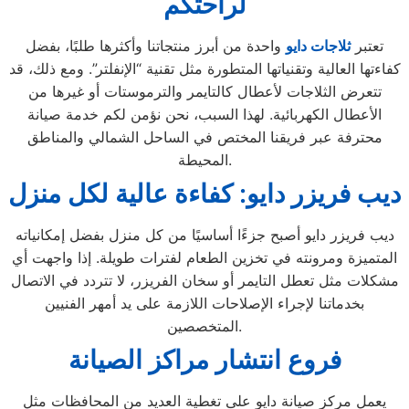
لراحتكم
تعتبر
ثلاجات
دايو
واحدة من أبرز منتجاتنا وأكثرها طلبًا، بفضل
كفاءتها العالية وتقنياتها المتطورة مثل تقنية “الإنفلتر”. ومع ذلك، قد
تتعرض الثلاجات لأعطال كالتايمر والترموستات أو غيرها من
الأعطال الكهربائية. لهذا السبب، نحن نؤمن لكم خدمة صيانة
محترفة عبر فريقنا المختص في الساحل الشمالي والمناطق
المحيطة.
ديب فريزر دايو: كفاءة عالية لكل منزل
ديب فريزر دايو أصبح جزءًا أساسيًا من كل منزل بفضل إمكانياته
المتميزة ومرونته في تخزين الطعام لفترات طويلة. إذا واجهت أي
مشكلات مثل تعطل التايمر أو سخان الفريزر، لا تتردد في الاتصال
بخدماتنا لإجراء الإصلاحات اللازمة على يد أمهر الفنيين
المتخصصين.
فروع انتشار مراكز الصيانة
يعمل مركز صيانة دايو على تغطية العديد من المحافظات مثل