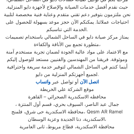
حيث نقدم أفضل خدمات الصيانة والإصلاح لأجهزة دايو المنزلية.
نحن ملتزمون بتوفير دعم تقني متقدم وعناية فنية مخصصة لتلبية
احتياجات عملائنا. يمكنكم الآن حجز موعد بسهولة للحصول على
الخدمة التي تناسبكم.
يمتاز مركز صيانة دايو في الساحل الشمالي باستخدام تصميمات
متطورة تجمع بين الأناقة والكفاءة،
مع الاعتماد على مواد عالية الجودة لضمان تجربة مستخدم آمنة
وموثوقة. فريقنا من المهندسين والفنيين مستعد للوصول إليكم
أينما كنتم في الساحل الشمالي لتوفير خدمة سريعة واحترافية
لجميع أجهزتكم المنزلية من دايو.
اتصل الآن
أو تواصل عبر
واتساب
موقع الشركة علي الخريطة
محافظه الاسكندرية الصحرائي – القاهرة
، جمال عبد الناصر، السيوف بحري، قسم أول المنتزة
محافظة الاسكندرية حى شرق، فلمنج، Qesm AR Ramel
الاسكندرية، دنا الجديدة وعزبة الوسطان،
محافظة الاسكندرية، قطاع مريوط، ثانى العامرية