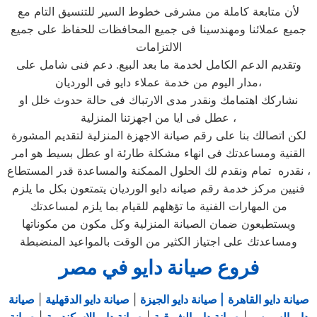
لأن متابعة كاملة من مشرفى خطوط السير للتنسيق التام مع
جميع عملائنا ومهندسينا فى جميع المحافظات للحفاظ على جميع
الالتزامات
وتقديم الدعم الكامل لخدمة ما بعد البيع. دعم فنى شامل على
مدار اليوم من خدمة عملاء دايو فى الورديان،
نشاركك اهتمامك ونقدر مدى الارتباك فى حالة حدوث خلل او
عطل فى ايا من اجهزتنا المنزلية ،
لكن اتصالك بنا على رقم صيانة الاجهزة المنزلية لتقديم المشورة
القنية ومساعدتك فى انهاء مشكلة طارئة او عطل بسيط هو امر
نقدره تمام ونقدم لك الحلول الممكنة والمساعدة قدر المستطاع ،
فنيين مركز خدمة رقم صيانه دايو الورديان يتمتعون بكل ما يلزم
من المهارات الفنية ما تؤهلهم للقيام بما يلزم لمساعدتك
ويستطيعون ضمان الصيانة المنزلية وكل مكون من مكوناتها
ومساعدتك على اجتياز الكثير من الوقت بالمواعيد المنضبطة
فروع صيانة دايو في مصر
صيانة دايو القاهرة
| صيانة دايو الجيزة
|
صيانة دايو الدقهلية
|
صيانة