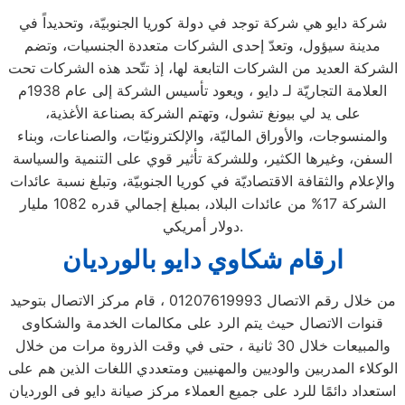
شركة دايو هي شركة توجد في دولة كوريا الجنوبيّة، وتحديداً في
مدينة سيؤول، وتعدّ إحدى الشركات متعددة الجنسيات، وتضم
الشركة العديد من الشركات التابعة لها، إذ تتّحد هذه الشركات تحت
العلامة التجاريّة لـ دايو ، ويعود تأسيس الشركة إلى عام 1938م
على يد لي بيونغ تشول، وتهتم الشركة بصناعة الأغذية،
والمنسوجات، والأوراق الماليّة، والإلكترونيّات، والصناعات، وبناء
السفن، وغيرها الكثير، وللشركة تأثير قوي على التنمية والسياسة
والإعلام والثقافة الاقتصاديّة في كوريا الجنوبيّة، وتبلغ نسبة عائدات
الشركة 17% من عائدات البلاد، بمبلغ إجمالي قدره 1082 مليار
دولار أمريكي.
ارقام شكاوي دايو بالورديان
من خلال رقم الاتصال 01207619993 ، قام مركز الاتصال بتوحيد
قنوات الاتصال حيث يتم الرد على مكالمات الخدمة والشكاوى
والمبيعات خلال 30 ثانية ، حتى في وقت الذروة مرات من خلال
الوكلاء المدربين والوديين والمهنيين ومتعددي اللغات الذين هم على
استعداد دائمًا للرد على جميع العملاء مركز صيانة دايو فى الورديان