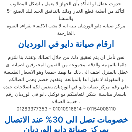
حدوث عطل او التأكد بأن الجهاز لا يعمل بالشكل المطلوب.
5- التأكد من أصلية قطع الغيار وذلك بالتدقيق الجيد لبلد الصنع
والمنشأ
مركز صيانه دايو الورديان ينبه انه لا يجب الاكتفاء بقراءة العبوة
الخارجية.
ارقام صيانة دايو في الورديان
نحن نأمل ان يتم تحقيق ذلك من خلال اتصالك وثقتك بنا نلتزم
دائما بالمهنية والدقة بمجموعة من الفنيين المحترفين لصيانة اى
عطل بالمنزل اضف الى ذلك ما يهمنا جميعا وهو الاسعار الطبيعية
و المقبولة لا نقبل ابدا بالمبالغة اوتقديم خصم وهمى اتصالكم
علي رقم مركز صيانة دايو في الورديان يضمن لكم اصلاحات جيدة
باسعار مناسبة شكرا لتعاملكم مع توكيل دايو في الورديان رقم
خدمة العملاء .
01283377353 – 01010916814 – 01154008110
خصومات تصل الى 30% عند الاتصال
بمركز صيانة دايو الورديان