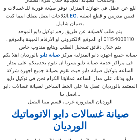
وخدمات الصيانة المجانية خلال فترة الضمان.
ابلغ عن عطل في جهازك المنزلي نوفر
صيانة
فورية للـ غسالات و
فنيين مدربين و قطع اصلية
.EG.
الثلاجات اتصل نصلك اينما كنت
بضمان شامل
يتم طلب
الصيانة
عن طريق رقم توكيل
دايو
الموحد
01154008110 أو الموقع الالكترونى او الارقام المبينة بالموقع .
يتم خلال دقائق تسجيل الطلب ويتابع مندوب خاص
صيانة جميع اجهزة دايو المنزلية مركز
صيانة دايو
بالورديان اهلا بكم
فى مراكز خدمة صيانة دايو يسرنا ان نقوم بخدمتكم على مدار
الساعه بتوكيل صيانة دايو حيث نقوم بصيانة جميع اجهزة شركة
دايو وذلك على مدار الساعه عملاؤنا الكرام نحن فى توكيل دايو
المعتمد بالورديان اتصل بنا على الخط الساخن لصيانة غسالات دايو
اتصل بنا…
الورديان المفروزة غرب، قسم مينا البصل
صيانة غسالات دايو الاتوماتيك
الورديان