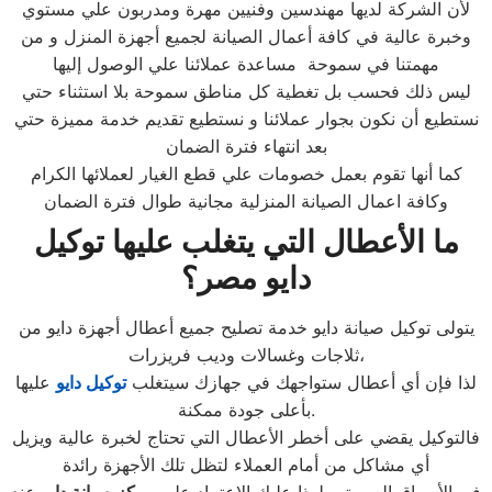
لأن الشركة لديها مهندسين وفنيين مهرة ومدربون علي مستوي
وخبرة عالية في كافة أعمال الصيانة لجميع أجهزة المنزل و من
مهمتنا في سموحة مساعدة عملائنا علي الوصول إليها
ليس ذلك فحسب بل تغطية كل مناطق سموحة بلا استثناء حتي
نستطيع أن نكون بجوار عملائنا و نستطيع تقديم خدمة مميزة حتي
بعد انتهاء فترة الضمان
كما أنها تقوم بعمل خصومات علي قطع الغيار لعملائها الكرام
وكافة اعمال الصيانة المنزلية مجانية طوال فترة الضمان
ما الأعطال التي يتغلب عليها توكيل
دايو مصر؟
يتولى توكيل صيانة دايو خدمة تصليح جميع أعطال أجهزة دايو من
ثلاجات وغسالات وديب فريزرات،
لذا فإن أي أعطال ستواجهك في جهازك سيتغلب
توكيل دايو
عليها
بأعلى جودة ممكنة.
فالتوكيل يقضي على أخطر الأعطال التي تحتاج لخبرة عالية ويزيل
أي مشاكل من أمام العملاء لتظل تلك الأجهزة رائدة
في الأسواق العربية، ولهذا عليك الاعتماد على
مركز صيانة دايو
عند