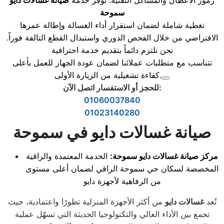
رموز الأعطال والمشاكل التقنية. توفر خدمة
صيانة غسالات دايو
سموحة
تغطية شاملة لضمان استقرار أداء الغسالة وإطالة عمرها
الافتراضي من خلال الفحص الدوري واستبدال القطع التالفة فوراً.
نحن نلتزم دائماً بتقديم خدمة احترافية
تتناسب مع متطلبات عملائنا لضمان عودة الجهاز للعمل بأعلى
كفاءة تشغيلية من الزيارة الأولى.
:
للحجز أو الاستفسار اتصل الآن
01060037840
01023140280
صيانة غسالات دايو في سموحة
مركز صيانة غسالات دايو سموحة:
الخدمة المعتمدة والراقية
المخصصة لسكان حي سموحة الراقي لضمان أعلى مستوى
من الرفاهية لأجهزة دايو
تُعد
غسالات دايو
من أكثر الأجهزة المنزلية تطورًا واعتمادية، حيث
تجمع بين الأداء العالي والتكنولوجيا الحديثة التي تسهّل عملية