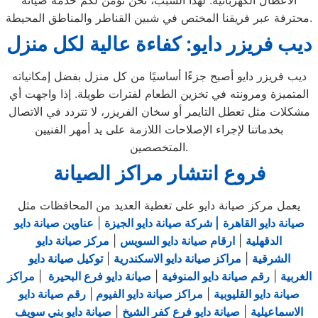
الأعطال الكهربائية. لهذا السبب، نحن نؤمن لكم خدمة صيانة
محترفة عبر فريقنا المختص في شبين القناطر والمناطق المحيطة.
ديب فريزر دايو: كفاءة عالية لكل منزل
ديب فريزر دايو أصبح جزءًا أساسيًا من كل منزل بفضل إمكانياته
المتميزة ومرونته في تخزين الطعام لفترات طويلة. إذا واجهت أي
مشكلات مثل تعطل التايمر أو سخان الفريزر، لا تتردد في الاتصال
بخدماتنا لإجراء الإصلاحات اللازمة على يد أمهر الفنيين
المتخصصين.
فروع انتشار مراكز الصيانة
يعمل مركز صيانة دايو على تغطية العديد من المحافظات مثل
صيانة دايو القاهرة
| شركة صيانة دايو الجيزة
|
عناوين صيانة دايو
الدقهلية
|
ارقام صيانة دايو السويس
|
مركز صيانة دايو
الشرقية
|
مراكز صيانة دايو الاسكندرية
|
توكيل صيانة دايو
الغربية
|
رقم صيانة دايو المنوفية
|
صيانة دايو فرع البحيرة
|
مراكز
صيانة دايو القليوبية
|
مراكز صيانة دايو الفيوم
|
رقم صيانة دايو
الاسماعيلية
|
صيانة دايو فرع كفر الشيخ
|
صيانة دايو بني سويف