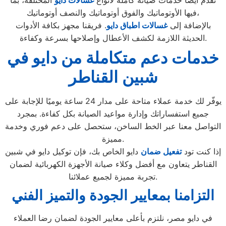
نقدم أيضًا خدمات صيانة كاملة لأنواع
غسالات
دايو
المختلفة، بما
فيها الأوتوماتيك والفوق أوتوماتيك والنصف أوتوماتيك،
بالإضافة إلى
غس
الات اط
باق دايو
. فريقنا مجهز بكافة الأدوات
الحديثة اللازمة لكشف الأعطال وإصلاحها بسرعة وكفاءة.
خدمات دعم متكاملة من دايو في
شبين القناطر
يوفّر لك خدمة عملاء متاحة على مدار 24 ساعة يوميًا للإجابة على
جميع استفساراتك وإدارة مواعيد الصيانة بكل كفاءة. بمجرد
التواصل معنا عبر الخط الساخن، ستحصل على دعم فوري وخدمة
مميزة.
إذا كنت تود
تفعيل ضمان
دايو الخاص بك، فإن توكيل دايو في شبين
القناطر يتعاون مع أفضل وكلاء صيانة الأجهزة الكهربائية لضمان
تجربة مميزة لجميع عملائنا.
التزامنا بمعايير الجودة والتميز الفني
في دايو مصر، نلتزم بأعلى معايير الجودة لضمان رضا العملاء