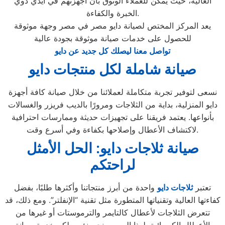
العالية، حيث يمكن للعملاء الوثوق بأن أجهزتهم في أيدي ذوي
الخبرة والكفاءة.
يعد المركز المختص لصيانة دايو مصر في مصر وجهة موثوقة
للحصول على خدمات صيانة موثوقة بجودة عالية
تواصل معنا ليصلك كل جديد عن دايو
صيانة شاملة لكل منتجات دايو
نسعى لتوفير تجربة متكاملة لعملائنا من خلال صيانة كافة أجهزة
دايو المنزلية، بداية من الثلاجات ومرورًا بالديب فريزر والغسالات
بأنواعها. يعتمد فريقنا على تجهيزات حديثة وممارسات احترافية
لاكتشاف الأعطال وإصلاحها بكفاءة وفي أسرع وقت.
صيانة ثلاجات دايو: الحل الأمثل
لراحتكم
تعتبر
ثلاجات
دايو
واحدة من أبرز منتجاتنا وأكثرها طلبًا، بفضل
كفاءتها العالية وتقنياتها المتطورة مثل تقنية “الإنفلتر”. ومع ذلك، قد
تتعرض الثلاجات لأعطال كالتايمر والترموستات أو غيرها من