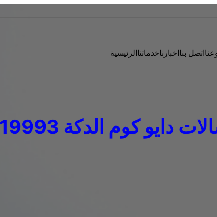
عنا
اتصل بنا
اخبارنا
خدماتنا
الرئيسية
دايو كوم الدكة 01207619993