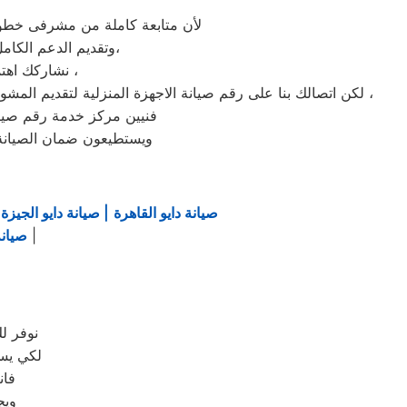
لأن متابعة كاملة من مشرفى خطوط 
وتقديم الدعم الكامل لخدمة ما بعد البيع. دعم فنى شامل على مدار اليوم من خدمة عملاء دايو فى كوم الدكة،
نشاركك اهتمامك ونقدر مدى الارتباك فى حالة حدوث خلل او عطل فى ايا من اجهزتنا المنزلية ،
لكن اتصالك بنا على رقم صيانة الاجهزة المنزلية لتقديم المشورة القنية ومساعدتك فى انهاء مشكلة طارئة او عطل بسيط هو امر نقدره تمام ونقدم لك الحلول الممكنة والمساعدة قدر المستطاع ،
فنيين مركز خدمة رقم صيانه
ويستطيعون ضمان الصيانة 
صيانة دايو القاهرة
| صيانة دايو الجيزة
|
|
صيانة
نوفر ل
لكي يسا
فان
ويج