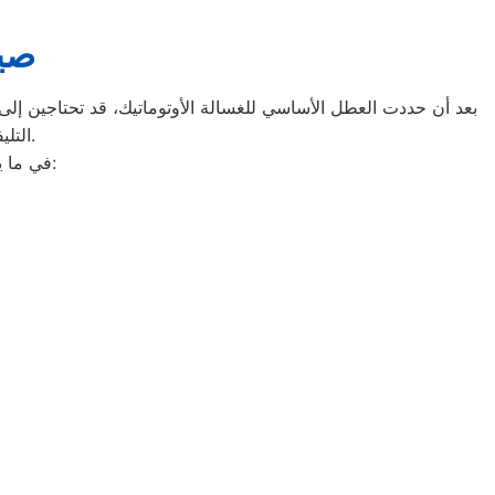
صيا
بعد أن حددت العطل الأساسي للغسالة الأوتوماتيك، قد تحتاجين إلى ط
التليفونات الوهمية لشركات صيانة غير معروفة، ما قد يعرضك لعمليات النصب.
في ما يلي جمعنا لك أرقام صيانة الغسالة الأوتوماتيك لأشهر الماركات في كوم الدكة: