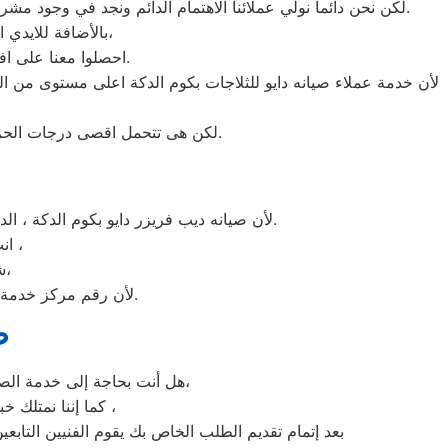
لكن نحن دائما نولي عملائنا الاهتمام الدائم ونجد في وجود مشرفي مراقبة الجودة الاختيار الامثل لخروج اجهزة الثلاجات سواء من مركز الصيانه لثلاجات دايو المعتمد بكوم الدكة او من منزل العميل.
بالأضافة للايدي المدربة صاحبة الخبرة في كافة اعطال ثلاجات دايو بجميع موديلاتها القديم منها والحديث،
احصلوا معنا على افضل خدمة للثلاجات في كوم الدكة من خلال رقم مركز صيانه دايو المعتمد في كوم الدكة.
لأن خدمة عملاء صيانه دايو للثلاجات بكوم الدكة اعلى مستوى من ال
لكن هى تتحمل اقصى درجات الحرارة الصيف تعمل فى اسواء الظروف باستمرارية فى التشغيل المتواصل حيث لا يضاهيها اى ثلاجات اخر.
لأن صيانه ديب فريزر دايو بكوم الدكة ، الديب فريزر دايو غني عن التعريف فائق الجودة دائما ما تبهرنا بموديلات فريدة و مختلفة التقنية عن مثيلاتها انها دايو.
انت الان تتعامل مع خبراء من مركز صيانه دايو للديب فريزر في كوم الدكة ،
شرفونا بالزيارة او اتصلوا نصلكم لعمل الخدمة المنزلية و بصيانة الفورية،
لأن رقم مركز خدمة عملاء دايو للديب فريزر بجميع المحافظات اتصلوا الان مركز صيانه دايو كوم الدكة مباشرة.
ص
هل أنت بحاجة إلى خدمة الصيانة الفورية لغسالة الأطباق دايو كوم الدكة لديك؟ نحن نمنحك خدمة الصيانة الفورية التي ترغب بها،
كما إننا نمتلك خبرة أكثر من 10 سنوات في خدمات إصلاحات كافة أنواع غسالات الأطباق دايو كوم الدكة ،
بعد إتمام تقديم الطلب الخاص بك يقوم الفنيين التابعي