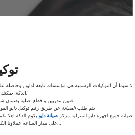
توكي
لا سيما أن التوكيلات الرسمية هي مؤسسات تابعة لدايو , وحاصلة ع
الدكة. يمكنك التواصل مع مركز صيانة غسالات دايو كوم الدكة على رقم الخدمة 01125892599.
فنيين مدربين و قطع اصلية بضمان ش
يتم طلب
الصيانة
عن طريق رقم توكيل
دايو
الموحد 01154008110 أو الموقع الالكترونى او الارقام المبينة بالموقع
صيانة جميع اجهزة دايو المنزلية مركز
صيانة دايو
بكوم الدكة اهلا بك
على مدار الساعه عملاؤنا الكرام نحن فى توكيل دايو المعتمد بكوم الدكة اتصل بنا على الخط الساخن لصيانة غسالات دايو اتصل بنا…