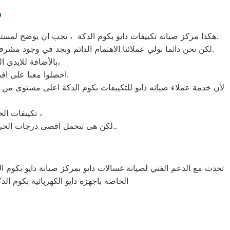
م
هكذا مركز صيانه تكييفات دايو بكوم الدكة ، يجب ان يوضح لمستخدمى تكييفات دايو بكوم الدكة ان كلنا يعلم مدى اهمية التكييف بالمنزل ونحن لا ندخر جهدا كي نلبي جميع طلبات الصيانه لتكييفات دايو.
لكن نحن دائما نولي عملائنا الاهتمام الدائم ونجد في وجود مشرفي مراقبة الجودة الاختيار الامثل لخروج اجهزة التكييفات سواء من مركز الصيانه لتكييفات دايو المعتمد بكوم الدكة او من منزل العميل.
بالأضافة للايدي المدربة صاحبة الخبرة في كافة اعطال تكييفات دايو بجميع موديلاتها القديم منها والحديث،
احصلوا معنا على افضل خدمة للتكييفات في كوم الدكة من خلال رقم مركز صيانه دايو المعتمد في كوم الدكة.
لأن خدمة عملاء صيانه دايو للتكييفات بكوم الدكة اعلى مستوى من ا
تكييفات الخدمة الشاقة من مبيعات تكييفات دايو الاولى فى مبيعات التكييفات فى كوم الدكة ،
لكن هى تتحمل اقصى درجات الحرارة الصيف تعمل فى اسواء الظروف باستمرارية فى التشغيل المتواصل حيث لا يضاهيها اى تكييفات اخر..
تحدث مع الدعم الفني لصيانة غسالات دايو بمركز صيانة دايو بكوم الد
الخاصة باجهزة دايو الكهربائية بكوم الد