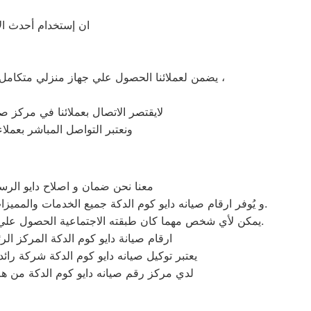
ان إستخدام أحدث الأ
يضمن لعملائنا الحصول علي جهاز منزلي متكامل يعمل بأعلى مستوى من الكفاءة التي ينتظرها عملائنا ولتعزيز الثقة في مركز صيانة دايو كوم الدكة المعتمد بكوم الدكة ،
لايقتصر الاتصال بعملائنا في مركز صي
ونعتبر التواصل المباشر بعملا
معنا نحن ضمان و اصلاح دايو الرسم
و يُوفر ارقام صيانه دايو كوم الدكة جميع الخدمات والمميزات التي تُساهم في تحقيق راحة وأمان العملاء من خلال تخفيض أسعار تلك الخدمات والبُعد التام عن التكاليف المالية باهظة الثمن.
يمكن لأي شخص مهما كان طبقته الاجتماعية الحصول علي كافة الخدمات وأعمال التصليح التي يُقدمها توكيل ميكروويف دايو المُدعمة بباقات من الخصومات والعروض التي ليس لها مثيل.
ارقام صيانة دايو كوم الدكة المركز ال
يعتبر توكيل صيانه دايو كوم الدكة شركة را
لدي مركز رقم صيانه دايو كوم الدكة من هم