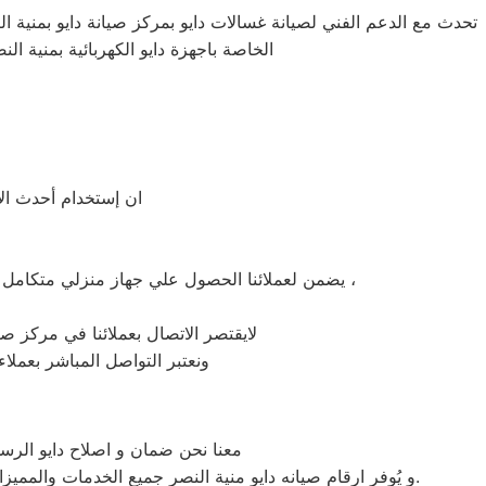
تحدث مع الدعم الفني لصيانة غسالات دايو بمركز صيانة دايو بمنية الن
الخاصة باجهزة دايو الكهربائية بمنية ال
ان إستخدام أحدث الأج
يضمن لعملائنا الحصول علي جهاز منزلي متكامل يعمل بأعلى مستوى من الكفاءة التي ينتظرها عملائنا ولتعزيز الثقة في مركز صيانة دايو منية النصر المعتمد بمنية النصر ،
لايقتصر الاتصال بعملائنا في مركز صيا
ونعتبر التواصل المباشر بعملاء
معنا نحن ضمان و اصلاح دايو الرسم
و يُوفر ارقام صيانه دايو منية النصر جميع الخدمات والمميزات التي تُساهم في تحقيق راحة وأمان العملاء من خلال تخفيض أسعار تلك الخدمات والبُعد التام عن التكاليف المالية باهظة الثمن.