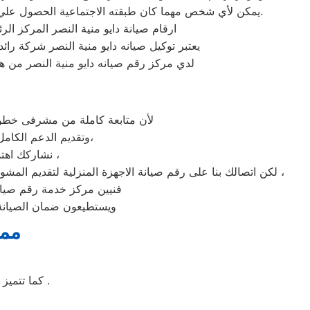
يمكن لأي شخص مهما كان طبقته الاجتماعية الحصول علي كافة الخدمات وأعمال التصليح التي يُقدمها توكيل ميكروويف دايو المُدعمة بباقات من الخصومات والعروض التي ليس لها مثيل.
ارقام صيانة دايو منية النصر المركز ال
يعتبر توكيل صيانه دايو منية النصر شركة را
لدي مركز رقم صيانه دايو منية النصر من ه
لأن متابعة كاملة من مشرفى خطوط 
وتقديم الدعم الكامل لخدمة ما بعد البيع. دعم فنى شامل على مدار اليوم من خدمة عملاء دايو فى منية النصر،
نشاركك اهتمامك ونقدر مدى الارتباك فى حالة حدوث خلل او عطل فى ايا من اجهزتنا المنزلية ،
لكن اتصالك بنا على رقم صيانة الاجهزة المنزلية لتقديم المشورة القنية ومساعدتك فى انهاء مشكلة طارئة او عطل بسيط هو امر نقدره تمام ونقدم لك الحلول الممكنة والمساعدة قدر المستطاع ،
فنيين مركز خدمة رقم صيانه 
ويستطيعون ضمان الصيانة 
ممي
كما تتميز غسالة ملابس دايو بسهولة التنظيف وبها خاصة التنظيف الذاتي للحله بعد الغسيل .