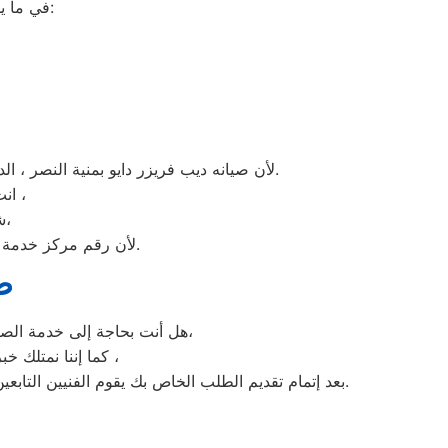
في ما يلي جمعنا لك أرقام صيانة الغسالة الأوتوماتيك لأشهر الماركات في منية النصر:
لأن صيانه ديب فريزر دايو بمنية النصر ، الديب فريزر دايو غني عن التعريف فائق الجودة دائما ما تبهرنا بموديلات فريدة و مختلفة التقنية عن مثيلاتها انها دايو.
انت الان تتعامل مع خبراء من مركز صيانه دايو للديب فريزر في منية النصر ،
شرفونا بالزيارة او اتصلوا نصلكم لعمل الخدمة المنزلية و بصيانة الفورية،
لأن رقم مركز خدمة عملاء دايو للديب فريزر بجميع المحافظات اتصلوا الان مركز صيانه دايو منية النصر مباشرة.
ص
هل أنت بحاجة إلى خدمة الصيانة الفورية لغسالة الأطباق دايو منية النصر لديك؟ نحن نمنحك خدمة الصيانة الفورية التي ترغب بها،
كما إننا نمتلك خبرة أكثر من 10 سنوات في خدمات إصلاحات كافة أنواع غسالات الأطباق دايو منية النصر ،
بعد إتمام تقديم الطلب الخاص بك يقوم الفنيين التابعين لـ غسالات الاطباق دايو منية النصر ، بعمل معاينة بالمنزل لتحديد العطل، ثم القيام بإصلاحه دون سحب الجهاز إلى التوكيل.