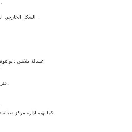
وهو نظام يتيح لك التحكم بكامل وظائف الغس
الشكل الخارجي لغسالة ملابس دايو جيد ومتوفر منها اكثر من لون مثل ابيض واسود وسيلفر لتناسب الجميع .
غسالة ملابس دايو تتوفر
لكن تتمكن م
فترة الضمان غسالة ملابس دايو 5 سنوات شامل بضمان شركة العربي جروب .
ف
كما تهتم ادارة مركز صيانه دايو بمنية النصر بأنتقاء امهر منية النصر و الفنيين للعمل علي تقديم خدمة تليق بعملائنا بمنية النصر.