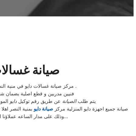
صيانة غسالات
مركز صيانة غسالات دايو في منية النصر سوف يساعدك في تخطي المشاكل الفنية واصلاح الأعطال بواسطة فنيين اصلاح منتجات دايو منية النصر .
فنيين مدربين و قطع اصلية بضمان ش
يتم طلب
الصيانة
عن طريق رقم توكيل
دايو
الموحد 01154008110 أو الموقع الالكترونى او الارقام المبينة بالموقع
صيانة جميع اجهزة دايو المنزلية مركز
صيانة دايو
بمنية النصر اهلا
وذلك على مدار الساعه عملاؤنا الكرام نحن فى توكيل دايو المعتمد بمنية النصر اتصل بنا على الخط الساخن لصيانة غسالات دايو اتصل بنا…