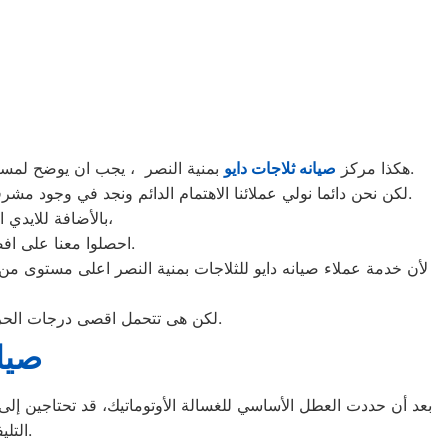
بمنية النصر ، يجب ان يوضح لمستخدمى ثلاجات دايو بمنية النصر ان كلنا يعلم مدى اهمية الثلاجة بالمنزل ونحن لا ندخر جهدا كي نلبي جميع طلبات الصيانه لثلاجات دايو.
هكذا مركز
صيانه ثلاجات دايو
لكن نحن دائما نولي عملائنا الاهتمام الدائم ونجد في وجود مشرفي مراقبة الجودة الاختيار الامثل لخروج اجهزة الثلاجات سواء من مركز الصيانه لثلاجات دايو المعتمد بمنية النصر او من منزل العميل.
بالأضافة للايدي المدربة صاحبة الخبرة في كافة اعطال ثلاجات دايو بجميع موديلاتها القديم منها والحديث،
احصلوا معنا على افضل خدمة للثلاجات في منية النصر من خلال رقم مركز صيانه دايو المعتمد في منية النصر.
لأن خدمة عملاء صيانه دايو للثلاجات بمنية النصر اعلى مستوى من 
لكن هى تتحمل اقصى درجات الحرارة الصيف تعمل فى اسواء الظروف باستمرارية فى التشغيل المتواصل حيث لا يضاهيها اى ثلاجات اخر.
صيان
بعد أن حددت العطل الأساسي للغسالة الأوتوماتيك، قد تحتاجين إلى ط
التليفونات الوهمية لشركات صيانة غير معروفة، ما قد يعرضك لعمليات النصب.