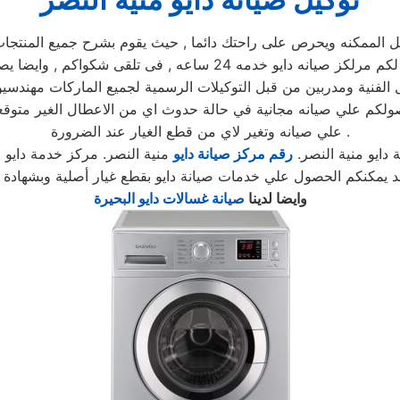
ممكنه ويحرص على راحتك دائما , حيث يقوم بشرح جميع المنتجات ومم
يوجد فريق دعم فنى يقوم صيانه جميع الاجهزه الكهربائيه, كما توفر لكم 
 الفنية ومدربين من قبل التوكيلات الرسمية لجميع الماركات مهندسين
 حصولكم علي صيانه مجانية في حالة حدوث اي من الاعطال الغير مت
علي صيانه وتغير لاي من قطع الغيار عند الضرورة .
 دايو منية النصر.
رقم مركز صيانة دايو
منية النصر. مركز خدمة دايو م
مد يمكنكم الحصول علي خدمات صيانة دايو بقطع غيار أصلية وبشهادة
وايضا لدينا
صيانة غسالات دايو البحيرة