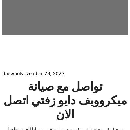
daewoo
November 29, 2023
تواصل مع صيانة
ميكروويف دايو زفتي اتصل
الان
مرحبا بكم مع صيانة ميكروويف دايو زفتي
عميلنا العزيز تواصل