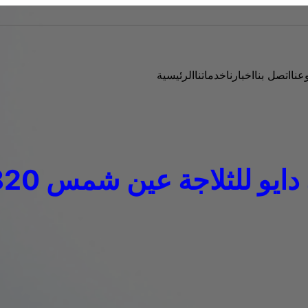
عنا
اتصل بنا
اخبارنا
خدماتنا
الرئيسية
 للثلاجة عين شمس 0235682820