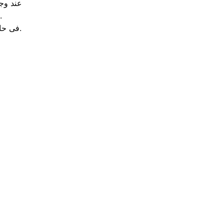
عند وجو
فقط قم بتغيير تايمر الاذابة او قم بتغيير السخان او الثر
فى حالة وجود ثقب فى الفريزر فأنه يكون بهذا الشكل تالف ولابد من تغييره.