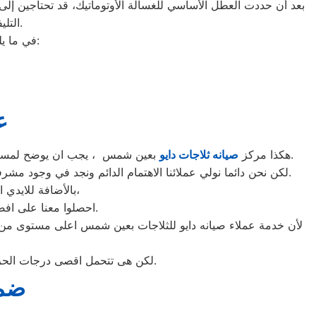
بعد أن حددت العطل الأساسي للغسالة الأوتوماتيك، قد تحتاجين إلى ط
التليفونات الوهمية لشركات صيانة غير معروفة، ما قد يعرضك لعمليات النصب.
في ما يلي جمعنا لك أرقام صيانة الغسالة الأوتوماتيك لأشهر الماركات في عين شمس:
ع
بعين شمس ، يجب ان يوضح لمستخدمى ثلاجات دايو بعين شمس ان كلنا يعلم مدى اهمية الثلاجة بالمنزل ونحن لا ندخر جهدا كي نلبي جميع طلبات الصيانه لثلاجات دايو.
هكذا مركز
صيانه ثلاجات دايو
لكن نحن دائما نولي عملائنا الاهتمام الدائم ونجد في وجود مشرفي مراقبة الجودة الاختيار الامثل لخروج اجهزة الثلاجات سواء من مركز الصيانه لثلاجات دايو المعتمد بعين شمس او من منزل العميل.
بالأضافة للايدي المدربة صاحبة الخبرة في كافة اعطال ثلاجات دايو بجميع موديلاتها القديم منها والحديث،
احصلوا معنا على افضل خدمة للثلاجات في عين شمس من خلال رقم مركز صيانه دايو المعتمد في عين شمس.
لأن خدمة عملاء صيانه دايو للثلاجات بعين شمس اعلى مستوى من ال
لكن هى تتحمل اقصى درجات الحرارة الصيف تعمل فى اسواء الظروف باستمرارية فى التشغيل المتواصل حيث لا يضاهيها اى ثلاجات اخر.
ضما