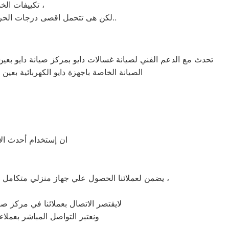
تكييفات الخدمة الشاقة من مبيعات تكييفات دايو الاولى فى مبيعات التكييفات فى عين شمس ،
لكن هى تتحمل اقصى درجات الحرارة الصيف تعمل فى اسواء الظروف باستمرارية فى التشغيل المتواصل حيث لا يضاهيها اى تكييفات اخر..
تحدث مع الدعم الفني لصيانة غسالات دايو بمركز صيانة دايو بعي
الصيانة الخاصة باجهزة دايو الكهربائية بعي
ان إستخدام أحدث الأ
يضمن لعملائنا الحصول علي جهاز منزلي متكامل يعمل بأعلى مستوى من الكفاءة التي ينتظرها عملائنا ولتعزيز الثقة في مركز صيانة دايو عين شمس المعتمد بعين شمس ،
لايقتصر الاتصال بعملائنا في مركز صي
ونعتبر التواصل المباشر بعملا