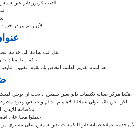
الديب فريزر دايو عين شمس غني عن التعريف فائق الجودة دائما ما تبهرنا بموديلات فريدة و مختلفة التقنية عن مثيلاتها انها دايو.
انت الان تتعامل مع خبراء من مركز صيانه دايو للديب فريزر في عين شمس ،
شرفونا بالزيارة او اتصلوا نصلكم لعمل الخدمة المنزلية و بصيانة الفورية،
لأن رقم مركز خدمة عملاء دايو للديب فريزر بجميع المحافظات اتصلوا الان مركز صيانه دايو عين شمس مباشرة.
عنوان
هل أنت بحاجة إلى خدمة الصيانة الفورية لغسالة الأطباق دايو عين شمس لديك؟ نحن نمنحك خدمة الصيانة الفورية التي ترغب بها،
كما إننا نمتلك خبرة أكثر من 10 سنوات في خدمات إصلاحات كافة أنواع غسالات الأطباق دايو عين شمس ،
بعد إتمام تقديم الطلب الخاص بك يقوم الفنيين التابع
ضم
هكذا مركز صيانه تكييفات دايو بعين شمس ، يجب ان يوضح لمستخدمى تكييفات دايو بعين شمس ان كلنا يعلم مدى اهمية التكييف بالمنزل ونحن لا ندخر جهدا كي نلبي جميع طلبات الصيانه لتكييفات دايو.
لكن نحن دائما نولي عملائنا الاهتمام الدائم ونجد في وجود مشرفي مراقبة الجودة الاختيار الامثل لخروج اجهزة التكييفات سواء من مركز الصيانه لتكييفات دايو المعتمد بعين شمس او من منزل العميل.
بالأضافة للايدي المدربة صاحبة الخبرة في كافة اعطال تكييفات دايو بجميع موديلاتها القديم منها والحديث،
احصلوا معنا على افضل خدمة للتكييفات في عين شمس من خلال رقم مركز صيانه دايو المعتمد في عين شمس.
لأن خدمة عملاء صيانه دايو للتكييفات بعين شمس اعلى مستوى من ال