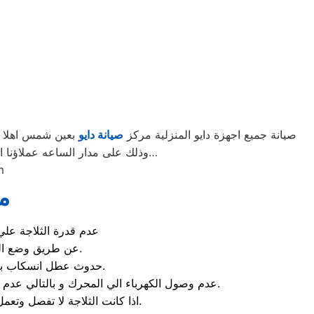
صيانة جميع اجهزة دايو المنزلية مركز
صيانة دايو
بعين شمس اهلا بك
وذلك على مدار الساعه عملاؤنا الكرام نحن فى توكيل دايو المعتمد بعين شمس اتصل بنا على الخط الساخن لصيانة غسالات دايو اتصل بنا…
عين
م
عدم قدرة الثلاجة علي
عن طريق وضع الكثير من الاطعمة في الثلاجة و بالتالي سيحدد انسداد في الفلتر المخصص للتهوية.
حدوث عطل انسكاب بعض المياة من الثلاجة و يحدث هذا العطل عند وجود تلف في الخرطوم الخاص بالثلاجة.
عدم وصول الكهرباء الي المحرك و بالتالي عدم عمل المحرك و اذا حدثت هذه المشكلة يمكنك الاعتماد علي الخبراء الموجودين في مركز صيانه دايو عين شمس.
اذا كانت الثلاجة لا تفصل وتعمل باستمرار والتبريد جيد فأن العطل يكون من الثرموستات لا تعمل فقط قم بتغيير الثرموستات.