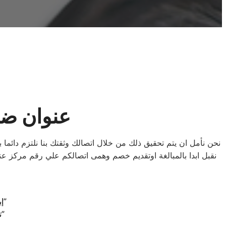
عنوان ضم
نحن نأمل ان يتم تحقيق ذلك من خلال اتصالك وثقتك بنا نلتزم دائما ب
نقبل ابدا بالمبالغة اوتقديم خصم وهمى اتصالكم علي رقم مركز
“إبقاء الأجهزة في أفضل حال: صيانة دايو الموثوقة في عين شمس”
“تخلص من المتاعب: خدمات صيانة دايو الممتازة في عين شمس”