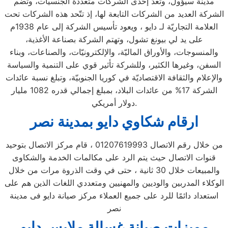
مدينة سيؤول، وتعدّ إحدى الشركات متعددة الجنسيات، وتضم
الشركة العديد من الشركات التابعة لها، إذ تتّحد هذه الشركات تحت
العلامة التجاريّة لـ دايو ، ويعود تأسيس الشركة إلى عام 1938م
على يد لي بيونغ تشول، وتهتم الشركة بصناعة الأغذية،
والمنسوجات، والأوراق الماليّة، والإلكترونيّات، والصناعات، وبناء
السفن، وغيرها الكثير، وللشركة تأثير قوي على التنمية والسياسة
والإعلام والثقافة الاقتصاديّة في كوريا الجنوبيّة، وتبلغ نسبة عائدات
الشركة 17% من عائدات البلاد، بمبلغ إجمالي قدره 1082 مليار
دولار أمريكي.
ارقام شكاوي دايو بمدينة نصر
من خلال رقم الاتصال 01207619993 ، قام مركز الاتصال بتوحيد
قنوات الاتصال حيث يتم الرد على مكالمات الخدمة والشكاوى
والمبيعات خلال 30 ثانية ، حتى في وقت الذروة مرات من خلال
الوكلاء المدربين والوديين والمهنيين ومتعددي اللغات الذين هم على
استعداد دائمًا للرد على جميع العملاء مركز صيانة دايو فى مدينة
نصر
مميزات صيانة غسالة ملابس دايو