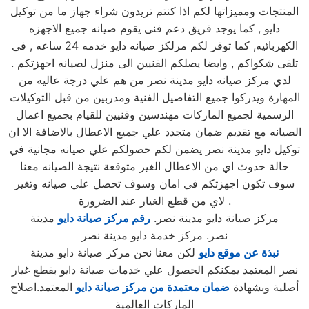
المنتجات ومميزاتها لكم اذا كنتم تريدون شراء جهاز ما من توكيل
دايو , كما يوجد فريق دعم فنى يقوم صيانه جميع الاجهزه
الكهربائيه, كما توفر لكم مرلكز صيانه دايو خدمه 24 ساعه , فى
تلقى شكواكم , وايضا يصلكم الفنيين الى منزل لصيانه اجهزتكم .
لدي مركز صيانه دايو مدينة نصر من هم علي درجة عاليه من
المهارة ويدركوا جميع التفاصيل الفنية ومدربين من قبل التوكيلات
الرسمية لجميع الماركات مهندسين وفنيين للقيام بجميع اعمال
الصيانه مع تقديم ضمان متجدد علي جميع الاعطال بالاضافة الا ان
توكيل دايو مدينة نصر يضمن لكم حصولكم علي صيانه مجانية في
حالة حدوث اي من الاعطال الغير متوقعة نتيجة الصيانه معنا
سوف تكون اجهزتكم في امان وسوف تحصل علي صيانه وتغير
لاي من قطع الغيار عند الضرورة .
مركز صيانة دايو مدينة نصر.
رقم مركز صيانة دايو
مدينة
نصر. مركز خدمة دايو مدينة نصر
نبذة عن موقع دايو
لكن معنا نحن مركز صيانة دايو مدينة
نصر المعتمد يمكنكم الحصول علي خدمات صيانة دايو بقطع غيار
أصلية وبشهادة
ضمان معتمدة من مركز صيانة دايو
المعتمد.اصلاح
الماركات العالمية