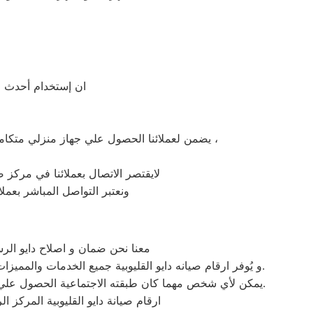
ان إستخدام أحدث الأ
يضمن لعملائنا الحصول علي جهاز منزلي متكامل يعمل بأعلى مستوى من الكفاءة التي ينتظرها عملائنا ولتعزيز الثقة في مركز صيانة دايو القليوبية المعتمد بالقليوبية ،
لايقتصر الاتصال بعملائنا في مركز صي
ونعتبر التواصل المباشر بعملا
معنا نحن ضمان و اصلاح دايو الرسم
و يُوفر ارقام صيانه دايو القليوبية جميع الخدمات والمميزات التي تُساهم في تحقيق راحة وأمان العملاء من خلال تخفيض أسعار تلك الخدمات والبُعد التام عن التكاليف المالية باهظة الثمن.
يمكن لأي شخص مهما كان طبقته الاجتماعية الحصول علي كافة الخدمات وأعمال التصليح التي يُقدمها توكيل ميكروويف دايو المُدعمة بباقات من الخصومات والعروض التي ليس لها مثيل.
ارقام صيانة دايو القليوبية المركز ا