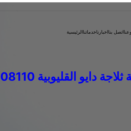
عنا
اتصل بنا
اخبارنا
خدماتنا
الرئيسية
جة دايو القليوبية 01154008110