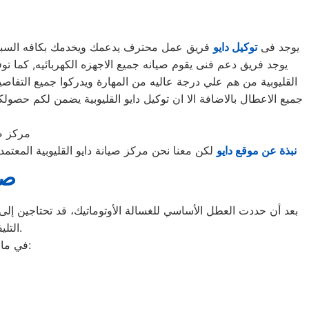
يوجد فى
توكيل دايو
فريق عمل محترف يدعمك ويخدمك بكافه السبل الم
القليوبية من هم علي درجة عاليه من المهارة ويدركوا جميع التفاص
جميع الاعطال بالاضافة الا ان توكيل دايو القليوبية يضمن لكم ح
مركز صي
نبذة عن موقع دايو
لكن معنا نحن مركز صيانة دايو القليوبية المعت
صي
بعد أن حددت العطل الأساسي للغسالة الأوتوماتيك، قد تحتاجين إلى ط
التليفونات الوهمية لشركات صيانة غير معروفة، ما قد يعرضك لعمليات النصب.
في ما يلي جمعنا لك أرقام صيانة الغسالة الأوتوماتيك لأشهر الماركات في القليوبية: