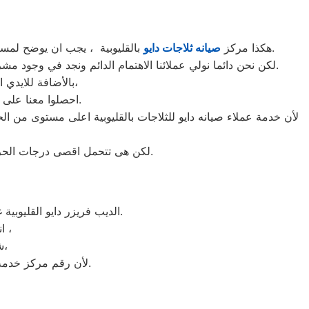
بالقليوبية ، يجب ان يوضح لمستخدمى ثلاجات دايو بالقليوبية ان كلنا يعلم مدى اهمية الثلاجة بالمنزل ونحن لا ندخر جهدا كي نلبي جميع طلبات الصيانه لثلاجات دايو.
هكذا مركز
صيانه ثلاجات دايو
لكن نحن دائما نولي عملائنا الاهتمام الدائم ونجد في وجود مشرفي مراقبة الجودة الاختيار الامثل لخروج اجهزة الثلاجات سواء من مركز الصيانه لثلاجات دايو المعتمد بالقليوبية او من منزل العميل.
بالأضافة للايدي المدربة صاحبة الخبرة في كافة اعطال ثلاجات دايو بجميع موديلاتها القديم منها والحديث،
احصلوا معنا على افضل خدمة للثلاجات في القليوبية من خلال رقم مركز صيانه دايو المعتمد في القليوبية.
لأن خدمة عملاء صيانه دايو للثلاجات بالقليوبية اعلى مستوى من ا
لكن هى تتحمل اقصى درجات الحرارة الصيف تعمل فى اسواء الظروف باستمرارية فى التشغيل المتواصل حيث لا يضاهيها اى ثلاجات اخر.
الديب فريزر دايو القليوبية غني عن التعريف فائق الجودة دائما ما تبهرنا بموديلات فريدة و مختلفة التقنية عن مثيلاتها انها دايو.
انت الان تتعامل مع خبراء من مركز صيانه دايو للديب فريزر في القليوبية ،
شرفونا بالزيارة او اتصلوا نصلكم لعمل الخدمة المنزلية و بصيانة الفورية،
لأن رقم مركز خدمة عملاء دايو للديب فريزر بجميع المحافظات اتصلوا الان مركز صيانه دايو القليوبية مباشرة.