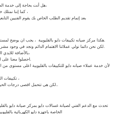
هل أنت بحاجة إلى خدمة الصيانة الفورية لغسالة الأطباق دايو القليوبية لديك؟ نحن نمنحك خدمة الصيانة الفورية التي ترغب بها،
كما إننا نمتلك خبرة أكثر من 10 سنوات في خدمات إصلاحات كافة أنواع غسالات الأطباق دايو القليوبية ،
بعد إتمام تقديم الطلب الخاص بك يقوم الفنيين التابع
هكذا مركز صيانه تكييفات دايو بالقليوبية ، يجب ان يوضح لمستخدمى تكييفات دايو بالقليوبية ان كلنا يعلم مدى اهمية التكييف بالمنزل ونحن لا ندخر جهدا كي نلبي جميع طلبات الصيانه لتكييفات دايو.
لكن نحن دائما نولي عملائنا الاهتمام الدائم ونجد في وجود مشرفي مراقبة الجودة الاختيار الامثل لخروج اجهزة التكييفات سواء من مركز الصيانه لتكييفات دايو المعتمد بالقليوبية او من منزل العميل.
بالأضافة للايدي المدربة صاحبة الخبرة في كافة اعطال تكييفات دايو بجميع موديلاتها القديم منها والحديث،
احصلوا معنا على افضل خدمة للتكييفات في القليوبية من خلال رقم مركز صيانه دايو المعتمد في القليوبية.
لأن خدمة عملاء صيانه دايو للتكييفات بالقليوبية اعلى مستوى من 
تكييفات الخدمة الشاقة من مبيعات تكييفات دايو الاولى فى مبيعات التكييفات فى القليوبية ،
لكن هى تتحمل اقصى درجات الحرارة الصيف تعمل فى اسواء الظروف باستمرارية فى التشغيل المتواصل حيث لا يضاهيها اى تكييفات اخر..
تحدث مع الدعم الفني لصيانة غسالات دايو بمركز صيانة دايو بالقليوب
الخاصة باجهزة دايو الكهربائية بالقليو