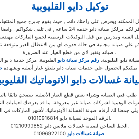
توكيل دايو القليوبية
مكنه ويحرص على راحتك دائما , حيث يقوم جابرح جميع المنتجات ومم
يوجد فريق دعم فنى يقوم صيانه جميع الاجهزه الكهربائيه, كما توفر 
يل الفنية ومدربين من قبل التوكيلات الرسمية لجميع الماركات مهندس
صولكم علي صيانه مجانية في حالة حدوث اي من الاعطال الغير متوقع
صيانه وتغير لاي من قطع الغيار عند الضرورة .
انة دايو القليوبية.
رقم مركز صيانة دايو
القليوبية. مركز خدمة دايو الق
مد يمكنكم الحصول علي خدمات صيانة دايو بقطع غيار أصلية وبشهادة
ض
انة غسالات دايو الاتوماتيك القليوبي
لب فني الصيانة وشراء بعض قطع الغيار الأصلية. ننصحكِ دائمًا بالتأك
الرقم الموحد لصيانة دايو 01010916814.
الخط الساخن لصيانة غسالات ملابس دايو 01210999852.
01096922100.
صيانة غسالات دايو