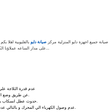
صيانة جميع اجهزة دايو المنزلية مركز
صيانة دايو
بالقليوبية اهلا بك
على مدار الساعه عملاؤنا الكرام نحن فى توكيل دايو المعتمد بالقليوبية اتصل بنا على الخط الساخن لصيانة غسالات دايو اتصل بنا…
عدم قدرة الثلاجة علي
عن طريق وضع الكثير من الاطعمة في الثلاجة و بالتالي سيحدد انسداد في الفلتر المخصص للتهوية.
حدوث عطل انسكاب بعض المياة من الثلاجة و يحدث هذا العطل عند وجود تلف في الخرطوم الخاص بالثلاجة.
عدم وصول الكهرباء الي المحرك و بالتالي عدم عمل المحرك و اذا حدثت هذه المشكلة يمكنك الاعتماد علي الخبراء الموجودين في مركز صيانه دايو القليوبية.