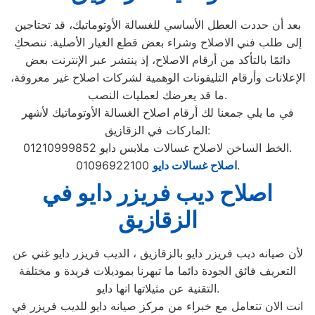
بعد أن حددت العطل الأساسي للغسالة الأوتوماتيك، قد تحتاجين
إلى طلب فني الاصلاح وشراء بعض قطع الغيار الأصلية. ننصحكِ
دائمًا بالتأكد من أرقام الاصلاح، إذ ينتشر عبر الإنترنت بعض
الإعلانات وأرقام التليفونات الوهمية لشركات اصلاح غير معروفة،
ما قد يعرضك لعمليات النصب.
في ما يلي جمعنا لك أرقام اصلاح الغسالة الأوتوماتيك لأشهر
الماركات في الزقازيق:
الخط الساخن لاصلاح غسالات ملابس دايو 01210999852.
01096922100.
اصلاح غسالات دايو
اصلاح ديب فريزر دايو في
الزقازيق
لأن صيانه ديب فريزر دايو بالزقازيق ، الديب فريزر دايو غني عن
التعريف فائق الجودة دائما ما تبهرنا بموديلات فريدة و مختلفة
التقنية عن مثيلاتها انها دايو.
انت الان تتعامل مع خبراء من مركز صيانه دايو للديب فريزر في