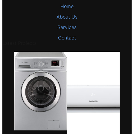
Home
About Us
Services
Contact
Latest Projects