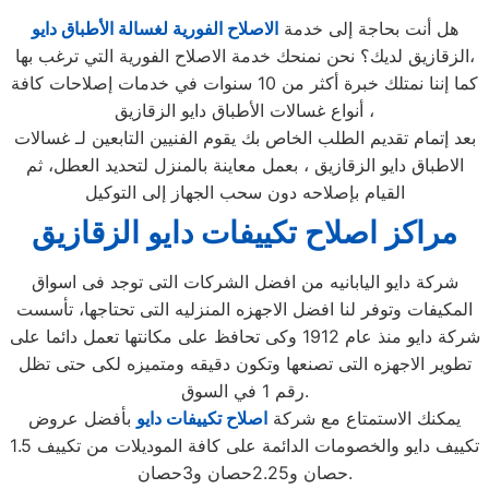
هل أنت بحاجة إلى خدمة
الاصلاح الفورية لغسالة الأطباق دايو
الزقازيق لديك؟ نحن نمنحك خدمة الاصلاح الفورية التي ترغب بها،
كما إننا نمتلك خبرة أكثر من 10 سنوات في خدمات إصلاحات كافة
أنواع غسالات الأطباق دايو الزقازيق ،
بعد إتمام تقديم الطلب الخاص بك يقوم الفنيين التابعين لـ غسالات
الاطباق دايو الزقازيق ، بعمل معاينة بالمنزل لتحديد العطل، ثم
القيام بإصلاحه دون سحب الجهاز إلى التوكيل
مراكز اصلاح تكييفات دايو الزقازيق
شركة دايو اليابانيه من افضل الشركات التى توجد فى اسواق
المكيفات وتوفر لنا افضل الاجهزه المنزليه التى تحتاجها، تأسست
شركة دايو منذ عام 1912 وكى تحافظ على مكانتها تعمل دائما على
تطوير الاجهزه التى تصنعها وتكون دقيقه ومتميزه لكى حتى تظل
رقم 1 في السوق.
يمكنك الاستمتاع مع شركة
اصلاح تكييفات دايو
بأفضل عروض
تكييف دايو والخصومات الدائمة على كافة الموديلات من تكييف 1.5
حصان و2.25حصان و3حصان.