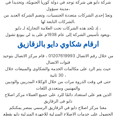
شركة دايو هي شركة توجد في دولة كوريا الجنوبيّة، وتحديداً في
مدينة سيؤول،
وتعدّ إحدى الشركات متعددة الجنسيات، وتضم الشركة العديد من
الشركات التابعة لها،
إذ تتّحد هذه الشركات تحت العلامة التجاريّة لـ دايو ،
ويعود تأسيس الشركة إلى عام 1938م على يد لي بيونغ تشول،
ارقام شكاوي دايو بالزقازيق
من خلال رقم الاتصال 01207619993 ، قام مركز الاتصال بتوحيد
قنوات الاتصال
حيث يتم الرد على مكالمات الخدمة والشكاوى والمبيعات خلال
30 ثانية ،
حتى في وقت الذروة مرات من خلال الوكلاء المدربين والوديين
والمهنيين ومتعددي اللغات
الذين هم على استعداد دائمًا للرد على جميع العملاء مركز اصلاح
دايو فى الزقازيق
معنا مركز اصلاح دايو في الزقازيق الرسمي بمصر يمكنكم
الحصول علي خدمات الاصلاح المنزلية للاجهزة المنزلية دايو بقطع