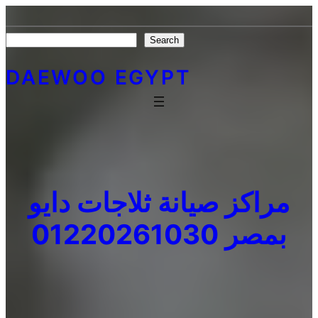
Skip
to
Search
Search
content
DAEWOO EGYPT
مراكز صيانة ثلاجات دايو
بمصر 01220261030