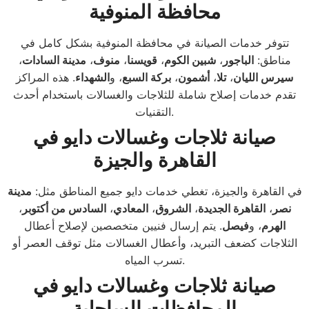
محافظة المنوفية
تتوفر خدمات الصيانة في محافظة المنوفية بشكل كامل في
مناطق:
الباجور
،
شبين الكوم
،
قويسنا
،
منوف
،
مدينة السادات
،
سيرس الليان
،
تلا
،
أشمون
،
بركة السبع
، و
الشهداء
. هذه المراكز
تقدم خدمات إصلاح شاملة للثلاجات والغسالات باستخدام أحدث
التقنيات.
صيانة ثلاجات وغسالات دايو في
القاهرة والجيزة
في القاهرة والجيزة، تغطي خدمات دايو جميع المناطق مثل:
مدينة
نصر
،
القاهرة الجديدة
،
الشروق
،
المعادي
،
السادس من أكتوبر
،
الهرم
، و
فيصل
. يتم إرسال فنيين متخصصين لإصلاح أعطال
الثلاجات كضعف التبريد، وأعطال الغسالات مثل توقف العصر أو
تسرب المياه.
صيانة ثلاجات وغسالات دايو في
المحافظات الساحلية