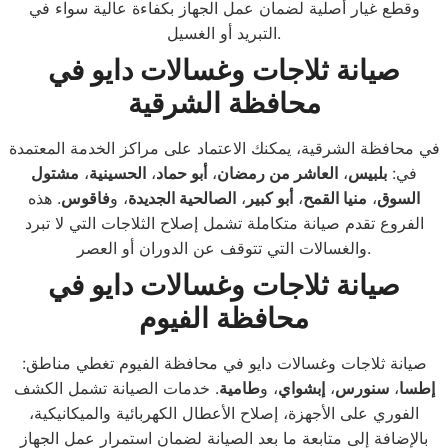
وقطع غيار أصلية لضمان عمل الجهاز بكفاءة عالية سواء في
التبريد أو الغسيل.
صيانة ثلاجات وغسالات دايو في
محافظة الشرقية
في محافظة الشرقية، يمكنك الاعتماد على مراكز الخدمة المعتمدة
في:
بلبيس
،
العاشر من رمضان
،
أبو حماد
،
الحسينية
،
مشتول
السوق
،
منيا القمح
،
أبو كبير
،
الصالحية الجديدة
، و
فاقوس
. هذه
الفروع تقدم صيانة متكاملة تشمل إصلاح الثلاجات التي لا تبرد
والغسالات التي تتوقف عن الدوران أو العصر.
صيانة ثلاجات وغسالات دايو في
محافظة الفيوم
صيانة ثلاجات وغسالات دايو في محافظة الفيوم تغطي مناطق:
إطسا
،
سنورس
،
إبشواي
، و
طامية
. خدمات الصيانة تشمل الكشف
الفوري على الأجهزة، إصلاح الأعطال الكهربائية والميكانيكية،
بالإضافة إلى متابعة ما بعد الصيانة لضمان استمرار عمل الجهاز