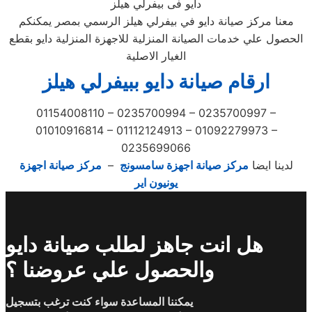
دايو فى بيفرلي هيلز
معنا مركز صيانة دايو في بيفرلي هيلز الرسمي بمصر يمكنكم
الحصول علي خدمات الصيانة المنزلية للاجهزة المنزلية دايو بقطع
الغيار الاصلية
ارقام صيانة دايو ببيفرلي هيلز
01154008110 – 0235700994 – 0235700997 –
01010916814 – 01112124913 – 01092279973 –
0235699066
لدينا ايضا
مركز صيانة اجهزة سامسونج
–
مركز صيانة اجهزة
يونيون اير
هل انت جاهز لطلب صيانة دايو
والحصول علي عروضنا ؟
يمكننا المساعدة سواء كنت ترغب بتسجيل