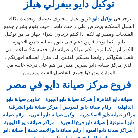
توكيل دايو بيفرلي هيلز
يوجد فى
توكيل دايو
فريق عمل محترف يدعمك ويخدمك بكافه
السبل الممكنه ويحرص على راحتك دائما , حيث يقوم بشرح جميع
المنتجات ومميزاتها لكم اذا كنتم تريدون شراء جهاز ما من توكيل
دايو , كما يوجد فريق دعم فنى يقوم صيانه جميع الاجهزه
الكهربائيه, كما توفر لكم مرلكز صيانه دايو خدمه 24 ساعه , فى
تلقى شكواكم , وايضا يصلكم الفنيين الى منزل لصيانه اجهزتكم .
لدي مركز صيانه دايو بيفرلي هيلز من هم علي درجة عاليه من
المهارة ويدركوا جميع التفاصيل الفنية ومدربين
فروع مركز صيانة دايو في مصر
صيانة دايو القاهرة
| شركة صيانة دايو الجيزة
|
عناوين صيانة دايو
الدقهلية
|
ارقام صيانة دايو السويس
|
مركز صيانة دايو الشرقية
|
مراكز صيانة دايو الاسكندرية
|
توكيل صيانة دايو الغربية
|
رقم صيانة
دايو المنوفية
|
صيانة دايو فرع البحيرة
|
مراكز صيانة دايو القليوبية
|
مراكز صيانة دايو الفيوم
|
رقم صيانة دايو الاسماعيلية
|
صيانة دايو
فرع كفر الشيخ
|
صيانة دايو بني سويف