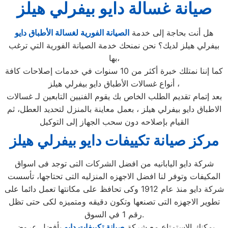
صيانة غسالة دايو بيفرلي هيلز
هل أنت بحاجة إلى خدمة
الصيانة الفورية لغسالة الأطباق دايو
بيفرلي هيلز لديك؟ نحن نمنحك خدمة الصيانة الفورية التي ترغب
بها،
كما إننا نمتلك خبرة أكثر من 10 سنوات في خدمات إصلاحات كافة
أنواع غسالات الأطباق دايو بيفرلي هيلز ،
بعد إتمام تقديم الطلب الخاص بك يقوم الفنيين التابعين لـ غسالات
الاطباق دايو بيفرلي هيلز ، بعمل معاينة بالمنزل لتحديد العطل، ثم
القيام بإصلاحه دون سحب الجهاز إلى التوكيل
مركز صيانة تكييفات دايو بيفرلي هيلز
شركة دايو اليابانيه من افضل الشركات التى توجد فى اسواق
المكيفات وتوفر لنا افضل الاجهزه المنزليه التى تحتاجها، تأسست
شركة دايو منذ عام 1912 وكى تحافظ على مكانتها تعمل دائما على
تطوير الاجهزه التى تصنعها وتكون دقيقه ومتميزه لكى حتى تظل
رقم 1 في السوق.
يمكنك الاستمتاع مع شركة
صيانة تكييفات دايو
بأفضل عروض