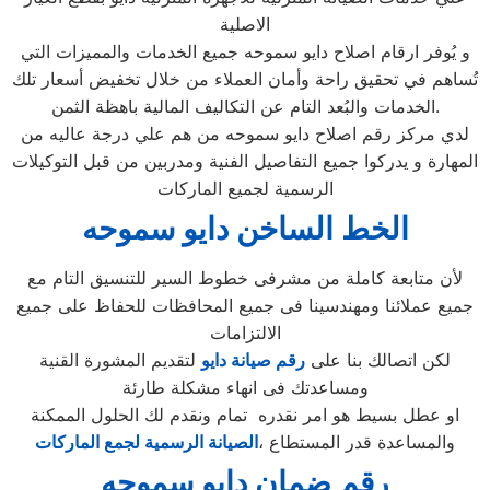
الاصلية
و يُوفر ارقام اصلاح دايو سموحه جميع الخدمات والمميزات التي
تُساهم في تحقيق راحة وأمان العملاء من خلال تخفيض أسعار تلك
الخدمات والبُعد التام عن التكاليف المالية باهظة الثمن.
لدي مركز رقم اصلاح دايو سموحه من هم علي درجة عاليه من
المهارة و يدركوا جميع التفاصيل الفنية ومدربين من قبل التوكيلات
الرسمية لجميع الماركات
الخط الساخن دايو سموحه
لأن متابعة كاملة من مشرفى خطوط السير للتنسيق التام مع
جميع عملائنا ومهندسينا فى جميع المحافظات للحفاظ على جميع
الالتزامات
لكن اتصالك بنا على
رقم صيانة دايو
لتقديم المشورة القنية
ومساعدتك فى انهاء مشكلة طارئة
او عطل بسيط هو امر نقدره تمام ونقدم لك الحلول الممكنة
والمساعدة قدر المستطاع ،
الصيانة الرسمية لجمع الماركات
رقم ضمان دايو سموحه