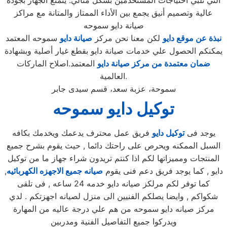
التي تلبي احتياجات المستخدمين بشكل مثالي. يتمتع الجهاز بجودة
عالية وتصميم أنيق يجمع بين الأداء الممتاز والمتانة مع مراكز
صيانة دايو سموحه
نبذة عن موقع دايو
لكن معنا نحن مركز
صيانة دايو
سموحه المعتمد
يمكنكم الحصول علي خدمات صيانة دايو بقطع غيار أصلية وبشهادة
ضمان معتمدة من مركز صيانة دايو
المعتمد.اصلاح الماركات
العالمية.
سموحة، عزبة سعد، قسم سيدى جابر
توكيل دايو سموحه
يوجد فى
توكيل دايو
فريق عمل محترف يدعمك ويخدمك بكافه
السبل الممكنه ويحرص على راحتك دائما , حيث يقوم بشرح جميع
المنتجات ومميزاتها لكم اذا كنتم تريدون شراء جهاز ما من توكيل
دايو , كما يوجد فريق دعم فنى يقوم
صيانه جميع الاجهزه الكهربائيه
,
كما توفر لكم مرلكز صيانه دايو خدمه 24 ساعه , فى تلقى
شكواكم , وايضا يصلكم الفنيين الى منزل لصيانه اجهزتكم . لدي
مركز صيانه دايو سموحه من هم علي درجة عاليه من المهارة
ويدركوا جميع التفاصيل الفنية ومدربين