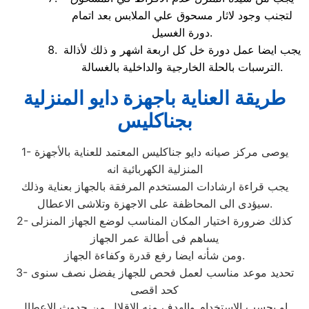
لتجنب وجود لاثار مسحوق علي الملابس بعد اتمام
دورة الغسيل.
يجب ايضا عمل دورة خل كل اربعة اشهر و ذلك لأذالة
الترسبات بالحلة الخارجية والداخلية بالغسالة.
طريقة العناية باجهزة دايو المنزلية
بجناكليس
1- يوصى مركز صيانه دايو جناكليس المعتمد للعناية بالأجهزة
المنزلية الكهربائية انه
يجب قراءة ارشادات المستخدم المرفقة بالجهاز بعناية وذلك
سيؤدى الى المحاظفة على الاجهزة وتلاشى الاعطال.
2- كذلك ضرورة اختيار المكان المناسب لوضع الجهاز المنزلى
يساهم فى أطالة عمر الجهاز
ومن شأنه ايضا رفع قدرة وكفاءة الجهاز.
3- تحديد موعد مناسب لعمل فحص للجهاز يفضل نصف سنوى
كحد اقصى
او بحسب الاستخدام والهدف منه الاقلال من حدوث الاعطال.