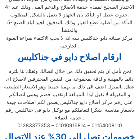
4- الاختيار الصحيح لمقدم خدمة الاصلاح والدعم الفنى وذلك عند
حدوث عطل او التأكد بأن الجهاز لا يعمل بالشكل المطلوب.
5- التأكد من أصلية قطع الغيار وذلك بالتدقيق الجيد لبلد الصنع
والمنشأ
مركز صيانه دايو جناكليس ينبه انه لا يجب الاكتفاء بقراءة العبوة
الخارجية.
ارقام اصلاح دايو في جناكليس
نحن نأمل ان يتم تحقيق ذلك من خلال اتصالك وثقتك بنا نلتزم
دائما بالمهنية والدقة بمجموعة من الفنيين المحترفين لاصلاح اى
عطل بالمنزل اضف الى ذلك ما يهمنا جميعا وهو الاسعار الطبيعية
و المقبولة لا نقبل ابدا بالمبالغة اوتقديم خصم وهمى اتصالكم
علي رقم مركز اصلاح دايو جناكليس يضمن لكم اصلاحات جيدة
باسعار مناسبة شكرا لتعاملكم مع توكيل دايو في جناكليس رقم
خدمة العملاء .
01283377353 – 01010916814 – 01154008110
خصومات تصل الى 30% عند الاتصال