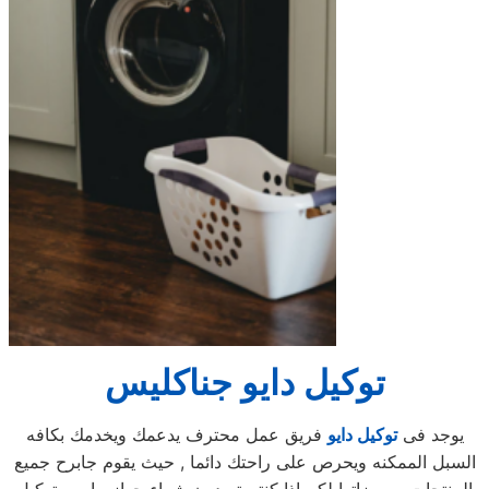
توكيل دايو جناكليس
يوجد فى
توكيل دايو
فريق عمل محترف يدعمك ويخدمك بكافه
السبل الممكنه ويحرص على راحتك دائما , حيث يقوم جابرح جميع