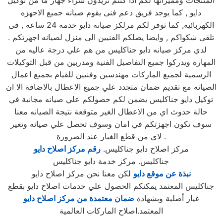
المنتجات ومميزاتها لكم اذا كنتم تريدون شراء جهاز ما من توكيل
دايو , كما يوجد فريق دعم فنى يقوم صيانه جميع الاجهزه
الكهربائيه, كما توفر لكم مرلكز صيانه دايو خدمه 24 ساعه , فى
تلقى شكواكم , وايضا يصلكم الفنيين الى منزل لصيانه اجهزتكم .
لدي مركز صيانه دايو جناكليس من هم علي درجة عاليه من
المهارة ويدركوا جميع التفاصيل الفنية ومدربين من قبل التوكيلات
الرسمية لجميع الماركات مهندسين وفنيين للقيام بجميع اعمال
الصيانه مع تقديم ضمان متجدد علي جميع الاعطال بالاضافة الا ان
توكيل دايو جناكليس يضمن لكم حصولكم علي صيانه مجانية في
حالة حدوث اي من الاعطال الغير متوقعة نتيجة الصيانه معنا
سوف تكون اجهزتكم في امان وسوف تحصل علي صيانه وتغير
لاي من قطع الغيار عند الضرورة .
مركز اصلاح دايو جناكليس.
رقم مركز اصلاح دايو
جناكليس. مركز خدمة دايو جناكليس
نبذة عن موقع دايو
لكن معنا نحن مركز اصلاح دايو
جناكليس المعتمد يمكنكم الحصول علي خدمات اصلاح دايو بقطع
غيار أصلية وبشهادة
ضمان معتمدة من مركز اصلاح دايو
المعتمد.اصلاح الماركات العالمية