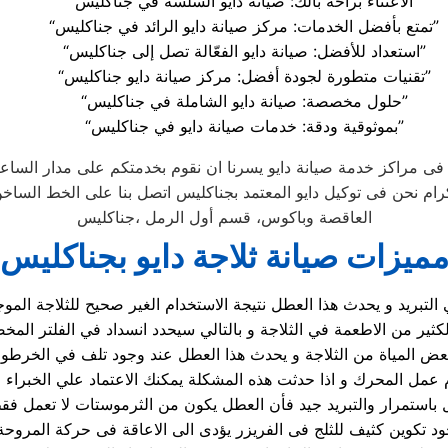
“الاعتناء براحة بالك: صيانة دايو السلسة في جناكليس”
“تمتع بأفضل الخدمات: مركز صيانة دايو الرائد في جناكليس”
“استعداد للأفضل: صيانة دايو الفعّالة تصل إلى جناكليس”
“تقنيات متطورة لجودة أفضل: مركز صيانة دايو جناكليس”
“حلول مخصصة: صيانة دايو الشاملة في جناكليس”
“بموثوقية ودقة: خدمات صيانة دايو في جناكليس”
فى مراكز خدمة صيانة دايو يسرنا ان نقوم بخدمتكم على مدار الساعه
جناكليس‎، العاقصة وباكوس، قسم أول الرمل
ميزات صيانة ثلاجة دايو بجناكليس
 التبريد و يحدث هذا العطل نتيجة الاستخدام الغير صحيح للثلاجة الم
د تكوين كثيف للثلج فى الفريزر يؤدى الى الاعاقة فى حركة المروحة