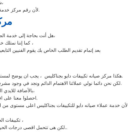
شرفونا بالزيارة او اتصلوا نصلكم لعمل الخدمة المنزلية و بصيانة الفورية،
لأن رقم مركز خدمة عملاء دايو للديب فريزر بجميع المحافظات اتصلوا الان مركز صيانه دايو جناكليس مباشرة.
مرك
هل أنت بحاجة إلى خدمة الصيانة الفورية لغسالة الأطباق دايو جناكليس لديك؟ نحن نمنحك خدمة الصيانة الفورية التي ترغب بها،
كما إننا نمتلك خبرة أكثر من 10 سنوات في خدمات إصلاحات كافة أنواع غسالات الأطباق دايو جناكليس ،
بعد إتمام تقديم الطلب الخاص بك يقوم الفنيين التابع
هكذا مركز صيانه تكييفات دايو بجناكليس ، يجب ان يوضح لمستخدمى تكييفات دايو بجناكليس ان كلنا يعلم مدى اهمية التكييف بالمنزل ونحن لا ندخر جهدا كي نلبي جميع طلبات الصيانه لتكييفات دايو.
لكن نحن دائما نولي عملائنا الاهتمام الدائم ونجد في وجود مشرفي مراقبة الجودة الاختيار الامثل لخروج اجهزة التكييفات سواء من مركز الصيانه لتكييفات دايو المعتمد بجناكليس او من منزل العميل.
بالأضافة للايدي المدربة صاحبة الخبرة في كافة اعطال تكييفات دايو بجميع موديلاتها القديم منها والحديث،
احصلوا معنا على افضل خدمة للتكييفات في جناكليس من خلال رقم مركز صيانه دايو المعتمد في جناكليس.
لأن خدمة عملاء صيانه دايو للتكييفات بجناكليس اعلى مستوى من ال
تكييفات الخدمة الشاقة من مبيعات تكييفات دايو الاولى فى مبيعات التكييفات فى جناكليس ،
لكن هى تتحمل اقصى درجات الحرارة الصيف تعمل فى اسواء الظروف باستمرارية فى التشغيل المتواصل حيث لا يضاهيها اى تكييفات اخر..