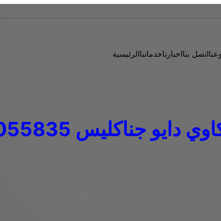
عنا
اتصل بنا
اخبارنا
خدماتنا
الرئيسية
دايو جناكليس 01093055835