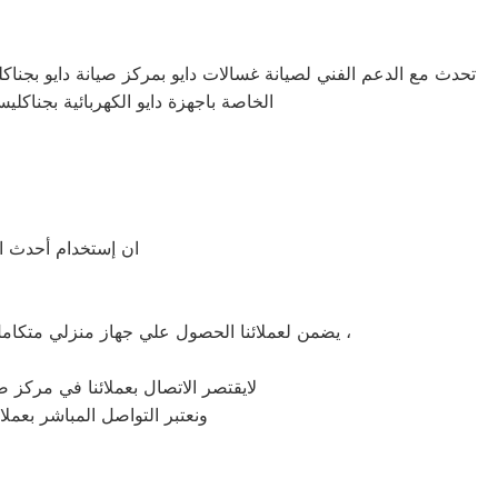
تحدث مع الدعم الفني لصيانة غسالات دايو بمركز صيانة دايو بجناكلي
الخاصة باجهزة دايو الكهربائية بجناكلي
ان إستخدام أحدث ال
يضمن لعملائنا الحصول علي جهاز منزلي متكامل يعمل بأعلى مستوى من الكفاءة التي ينتظرها عملائنا ولتعزيز الثقة في مركز صيانة دايو جناكليس المعتمد بجناكليس ،
لايقتصر الاتصال بعملائنا في مركز صي
ونعتبر التواصل المباشر بعملا