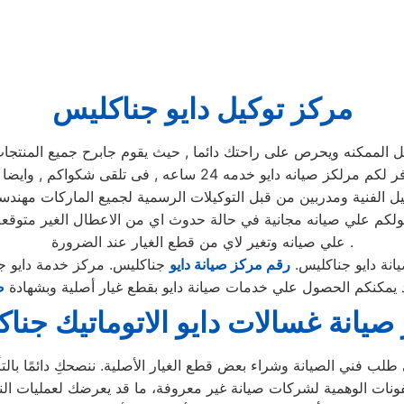
مركز توكيل دايو جناكليس
مكنه ويحرص على راحتك دائما , حيث يقوم جابرح جميع المنتجات ومم
يوجد فريق دعم فنى يقوم صيانه جميع الاجهزه الكهربائيه, كما توفر 
ل الفنية ومدربين من قبل التوكيلات الرسمية لجميع الماركات مهندسي
حصولكم علي صيانه مجانية في حالة حدوث اي من الاعطال الغير متوق
علي صيانه وتغير لاي من قطع الغيار عند الضرورة .
انة دايو جناكليس.
رقم مركز صيانة دايو
جناكليس. مركز خدمة دايو ج
د يمكنكم الحصول علي خدمات صيانة دايو بقطع غيار أصلية وبشهادة
ض
صيانة غسالات دايو الاتوماتيك جنا
لب فني الصيانة وشراء بعض قطع الغيار الأصلية. ننصحكِ دائمًا بالتأك