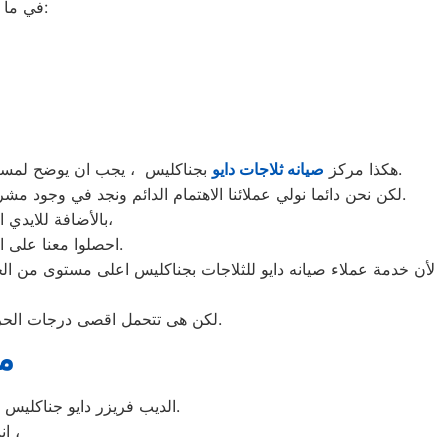
في ما يلي جمعنا لك أرقام صيانة الغسالة الأوتوماتيك لأشهر الماركات في جناكليس:
بجناكليس ، يجب ان يوضح لمستخدمى ثلاجات دايو بجناكليس ان كلنا يعلم مدى اهمية الثلاجة بالمنزل ونحن لا ندخر جهدا كي نلبي جميع طلبات الصيانه لثلاجات دايو.
هكذا مركز
صيانه ثلاجات دايو
لكن نحن دائما نولي عملائنا الاهتمام الدائم ونجد في وجود مشرفي مراقبة الجودة الاختيار الامثل لخروج اجهزة الثلاجات سواء من مركز الصيانه لثلاجات دايو المعتمد بجناكليس او من منزل العميل.
بالأضافة للايدي المدربة صاحبة الخبرة في كافة اعطال ثلاجات دايو بجميع موديلاتها القديم منها والحديث،
احصلوا معنا على افضل خدمة للثلاجات في جناكليس من خلال رقم مركز صيانه دايو المعتمد في جناكليس.
لأن خدمة عملاء صيانه دايو للثلاجات بجناكليس اعلى مستوى من الح
لكن هى تتحمل اقصى درجات الحرارة الصيف تعمل فى اسواء الظروف باستمرارية فى التشغيل المتواصل حيث لا يضاهيها اى ثلاجات اخر.
م
الديب فريزر دايو جناكليس غني عن التعريف فائق الجودة دائما ما تبهرنا بموديلات فريدة و مختلفة التقنية عن مثيلاتها انها دايو.
انت الان تتعامل مع خبراء من مركز صيانه دايو للديب فريزر في جناكليس ،