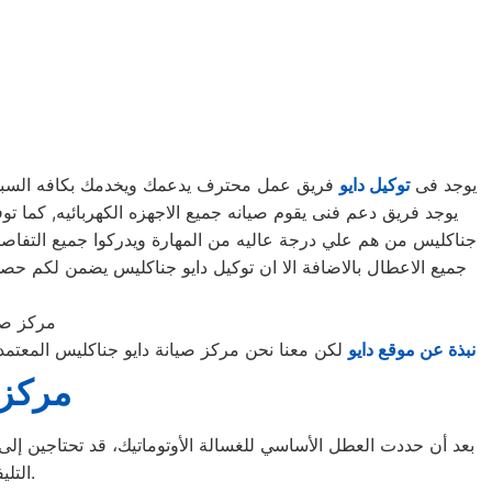
يوجد فى
توكيل دايو
فريق عمل محترف يدعمك ويخدمك بكافه السبل الم
جناكليس من هم علي درجة عاليه من المهارة ويدركوا جميع التفاصي
جميع الاعطال بالاضافة الا ان توكيل دايو جناكليس يضمن لكم 
مركز صي
نبذة عن موقع دايو
لكن معنا نحن مركز صيانة دايو جناكليس المعتم
مركز 
بعد أن حددت العطل الأساسي للغسالة الأوتوماتيك، قد تحتاجين إلى ط
التليفونات الوهمية لشركات صيانة غير معروفة، ما قد يعرضك لعمليات النصب.