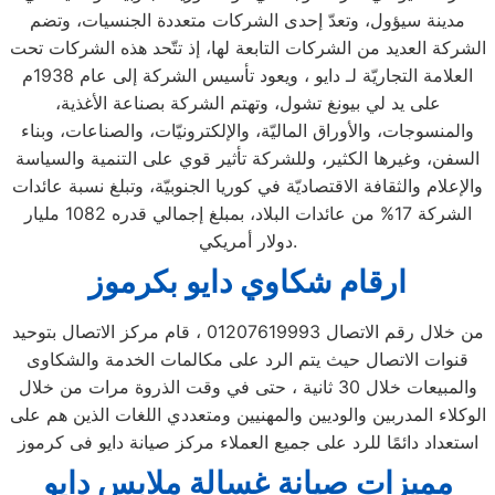
مدينة سيؤول، وتعدّ إحدى الشركات متعددة الجنسيات، وتضم
الشركة العديد من الشركات التابعة لها، إذ تتّحد هذه الشركات تحت
العلامة التجاريّة لـ دايو ، ويعود تأسيس الشركة إلى عام 1938م
على يد لي بيونغ تشول، وتهتم الشركة بصناعة الأغذية،
والمنسوجات، والأوراق الماليّة، والإلكترونيّات، والصناعات، وبناء
السفن، وغيرها الكثير، وللشركة تأثير قوي على التنمية والسياسة
والإعلام والثقافة الاقتصاديّة في كوريا الجنوبيّة، وتبلغ نسبة عائدات
الشركة 17% من عائدات البلاد، بمبلغ إجمالي قدره 1082 مليار
دولار أمريكي.
ارقام شكاوي دايو بكرموز
من خلال رقم الاتصال 01207619993 ، قام مركز الاتصال بتوحيد
قنوات الاتصال حيث يتم الرد على مكالمات الخدمة والشكاوى
والمبيعات خلال 30 ثانية ، حتى في وقت الذروة مرات من خلال
الوكلاء المدربين والوديين والمهنيين ومتعددي اللغات الذين هم على
استعداد دائمًا للرد على جميع العملاء مركز صيانة دايو فى كرموز
مميزات صيانة غسالة ملابس دايو