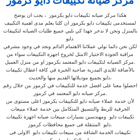
مركز صيانة تكييفات دايو كرموز
هكذا مركز صيانه تكييفات دايو بكرموز ، يجب ان يوضح
لمستخدمى تكييفات دايو بكرموز ان كلنا يعلم مدى اهمية التكييف
بالمنزل ونحن لا ندخر جهدا كي نلبي جميع طلبات الصيانه لتكييفات
دايو.
لكن نحن دائما نولي عملائنا الاهتمام الدائم ونجد في وجود مشرفي
مراقبة الجودة الاختيار الامثل لخروج اجهزة التكييفات سواء من
مركز الصيانه لتكييفات دايو المعتمد بكرموز او من منزل العميل.
بالأضافة للايدي المدربة صاحبة الخبرة في كافة اعطال تكييفات
دايو بجميع موديلاتها القديم منها والحديث،
احصلوا معنا على افضل خدمة للتكييفات في كرموز من خلال رقم
مركز صيانه دايو المعتمد في كرموز.
لأن خدمة عملاء صيانه دايو للتكييفات بكرموز اعلى مستوى من
الحرفية للربط والتنسيق المتكامل بين خدمة عملاء مبيعات
تكييفات دايو ومهندسين بسيارات مبيعات صيانه اجهزة تكييفات
دايو المتنقلة فى جميع محافظات كرموز.
تكييفات الخدمة الشاقة من مبيعات تكييفات دايو الاولى فى
مبيعات التكييفات فى كرموز ،