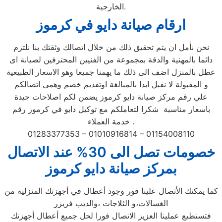
الخارجية.
ارقام صيانة دايو في كرموز
نحن نأمل ان يتم تحقيق ذلك من خلال اتصالك وثقتك بنا نلتزم
دائما بالمهنية والدقة بمجموعة من الفنيين المحترفين لصيانة اى
عطل بالمنزل اضف الى ذلك ما يهمنا جميعا وهو الاسعار الطبيعية
و المقبولة لا نقبل ابدا بالمبالغة اوتقديم خصم وهمى اتصالكم
علي رقم مركز صيانة دايو كرموز يضمن لكم اصلاحات جيدة
باسعار مناسبة شكرا لتعاملكم مع توكيل دايو في كرموز رقم
خدمة العملاء .
01283377353 – 01010916814 – 01154008110
خصومات تصل الى 30% عند الاتصال
بمركز صيانة دايو كرموز
كما يمكنك الأتصال علينا فور وجود أعطال في أجهزتك المنزلية من
الغسالات،و الثلاجات ،والديب فريزر
فتستطيع عملينا العزيز الاتصال فورا لحل جميع أعطال أجهزتك