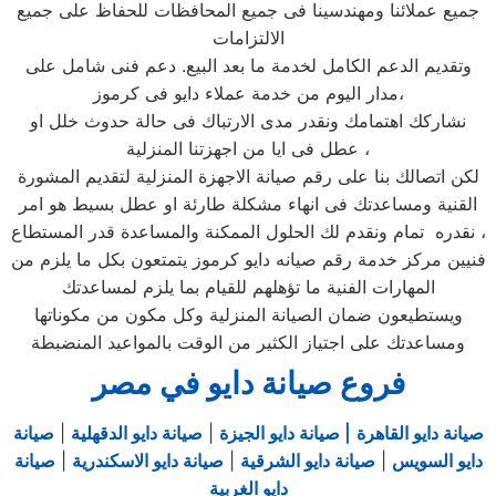
جميع عملائنا ومهندسينا فى جميع المحافظات للحفاظ على جميع
الالتزامات
وتقديم الدعم الكامل لخدمة ما بعد البيع. دعم فنى شامل على
مدار اليوم من خدمة عملاء دايو فى كرموز،
نشاركك اهتمامك ونقدر مدى الارتباك فى حالة حدوث خلل او
عطل فى ايا من اجهزتنا المنزلية ،
لكن اتصالك بنا على رقم صيانة الاجهزة المنزلية لتقديم المشورة
القنية ومساعدتك فى انهاء مشكلة طارئة او عطل بسيط هو امر
نقدره تمام ونقدم لك الحلول الممكنة والمساعدة قدر المستطاع ،
فنيين مركز خدمة رقم صيانه دايو كرموز يتمتعون بكل ما يلزم من
المهارات الفنية ما تؤهلهم للقيام بما يلزم لمساعدتك
ويستطيعون ضمان الصيانة المنزلية وكل مكون من مكوناتها
ومساعدتك على اجتياز الكثير من الوقت بالمواعيد المنضبطة
فروع صيانة دايو في مصر
صيانة دايو القاهرة
| صيانة دايو الجيزة
|
صيانة دايو الدقهلية
|
صيانة
دايو السويس
|
صيانة دايو الشرقية
|
صيانة دايو الاسكندرية
|
صيانة
دايو الغربية