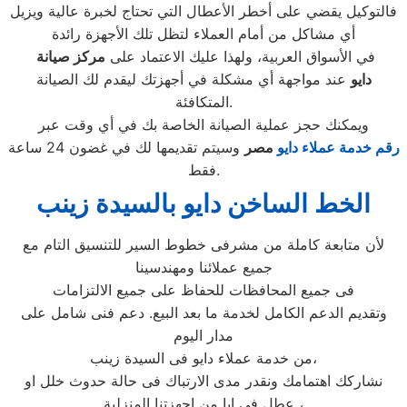
فالتوكيل يقضي على أخطر الأعطال التي تحتاج لخبرة عالية ويزيل
أي مشاكل من أمام العملاء لتظل تلك الأجهزة رائدة
في الأسواق العربية، ولهذا عليك الاعتماد على
مركز صيانة
دايو
عند مواجهة أي مشكلة في أجهزتك ليقدم لك الصيانة
المتكافئة.
ويمكنك حجز عملية الصيانة الخاصة بك في أي وقت عبر
رقم
خدمة عملاء دايو
مصر
وسيتم تقديمها لك في غضون 24 ساعة
فقط.
الخط الساخن دايو بالسيدة زينب
لأن متابعة كاملة من مشرفى خطوط السير للتنسيق التام مع
جميع عملائنا ومهندسينا
فى جميع المحافظات للحفاظ على جميع الالتزامات
وتقديم الدعم الكامل لخدمة ما بعد البيع. دعم فنى شامل على
مدار اليوم
من خدمة عملاء دايو فى السيدة زينب،
نشاركك اهتمامك ونقدر مدى الارتباك فى حالة حدوث خلل او
عطل فى ايا من اجهزتنا المنزلية ،