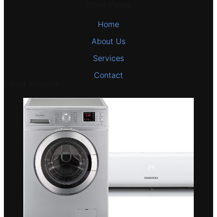
Other Pages
Home
About Us
Services
Contact
Latest Projects