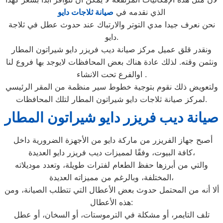
الذي نقدمه في
صيانة ثلاجات دايو
نحن نعرف جيدا مدي التوتر والارتباك عند حدوث عطل في ثلاجة
دايو.
ونقدر قلق عميل مركز صيانة ديب فريزر دايو شيراتون المطار
ونثمن وقته. لذلك عادة هناك بعض المحافظات لايوجد بها فروع لنا
اوالفرع تحت الانشاء .
ولتعويض ذلك نقوم بتوجية خطوط سير منظمة من المقر الرئيسي
لمركز صيانة ثلاجات دايو شيراتون المطار لتلك المحافظات.
صيانة ديب فريزر دايو شيراتون المطار
أصبح جهاز الفريزر من ماركة دايو من الأجهزة الضرورية داخل
كافة البيوت، وفقًا لمميزات ديب فريزر دايو العديدة،
والتي من أبرزها حفظ الطعام لفترات طويلة، وتعدد موديلاته
المختلفة، وبالرغم من مميزاته العديدة،
ألا أنه من المحتمل حدوث بعض الأعطال التي تتطلب الصيانة، ومن
هذه الأعطال:
تلف التايمر، أو مشكلة في الترموستات، أو السخان، أو عطل