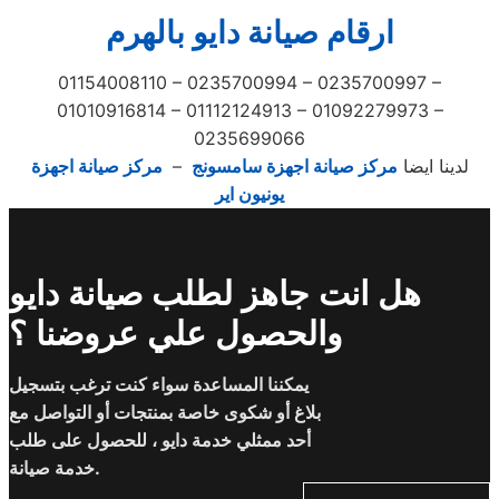
ارقام صيانة دايو بالهرم
01154008110 – 0235700994 – 0235700997 –
01010916814 – 01112124913 – 01092279973 –
0235699066
لدينا ايضا
مركز صيانة اجهزة سامسونج
–
مركز صيانة اجهزة
يونيون اير
هل انت جاهز لطلب صيانة دايو
والحصول علي عروضنا ؟
يمكننا المساعدة سواء كنت ترغب بتسجيل
بلاغ أو شكوى خاصة بمنتجات أو التواصل مع
أحد ممثلي خدمة دايو ، للحصول على طلب
خدمة صيانة.