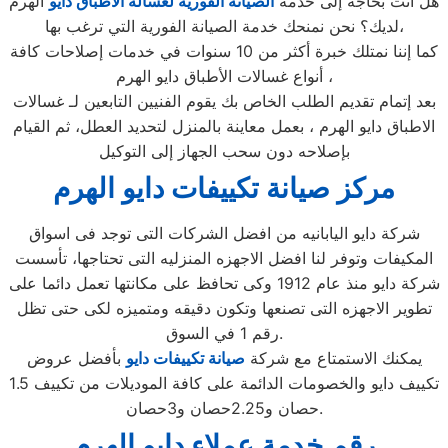
هل أنت بحاجة إلى خدمة
الصيانة الفورية لغسالة الأطباق دايو
الهرم
لديك؟ نحن نمنحك خدمة الصيانة الفورية التي ترغب بها،
كما إننا نمتلك خبرة أكثر من 10 سنوات في خدمات إصلاحات كافة
أنواع غسالات الأطباق دايو الهرم ،
بعد إتمام تقديم الطلب الخاص بك يقوم الفنيين التابعين لـ غسالات
الاطباق دايو الهرم ، بعمل معاينة بالمنزل لتحديد العطل، ثم القيام
بإصلاحه دون سحب الجهاز إلى التوكيل
مركز صيانة تكييفات دايو الهرم
شركة دايو اليابانيه من افضل الشركات التى توجد فى اسواق
المكيفات وتوفر لنا افضل الاجهزه المنزليه التى تحتاجها، تأسست
شركة دايو منذ عام 1912 وكى تحافظ على مكانتها تعمل دائما على
تطوير الاجهزه التى تصنعها وتكون دقيقه ومتميزه لكى حتى تظل
رقم 1 في السوق.
يمكنك الاستمتاع مع شركة
صيانة تكييفات دايو
بأفضل عروض
تكييف دايو والخصومات الدائمة على كافة الموديلات من تكييف 1.5
حصان و2.25حصان و3حصان.
رقم خدمة عملاء دايو الهرم