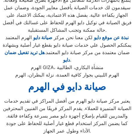
يتمتع بالمهارات اللازمة للتعامل مع الاجهزة بطرق صحيحة وفعالة.
سيقدمون لك خدمات الصيانة بأفضل معايير الجودة، وضمان عمل
الجهاز بكفاءة عالية. بفضل هذه الاعتمادية، يمكنك الاعتماد على
فريق الصيانة في توكيل دايو الهرم للحفاظ على غسالتك في أفضل
حالة ممكنة وتجنب المشاكل المستقبلية.
نبذة عن موقع دايو
لكن معنا نحن مركز
صيانة دايو
الهرم المعتمد
يمكنكم الحصول علي خدمات صيانة دايو بقطع غيار أصلية وبشهادة
ضمان معتمدة من مركز صيانة دايو المعتمد.
هل تريد تفعيل ضمان
.
دايو
الهرم GIZA، منشأة البكاري، الطالبية
الهرم اللبيني بجوار كافية العمدة، نزلة البطران، الهرم
صيانة دايو في الهرم
يعتبر مركز صيانة دايو الهرم من أفضل المراكز في تقديم خدمات
الصيانة المتميزة للعملاء. يقدم المركز فريقًا من الفنيين المحترفين
والمدربين للقيام بإصلاح أجهزة دايو مصر بسرعة وكفاءة فائقة.
كما يضمن المركز استخدام قطع غيار أصلية للحفاظ على جودة
الأداء وطول عمر الجهاز.