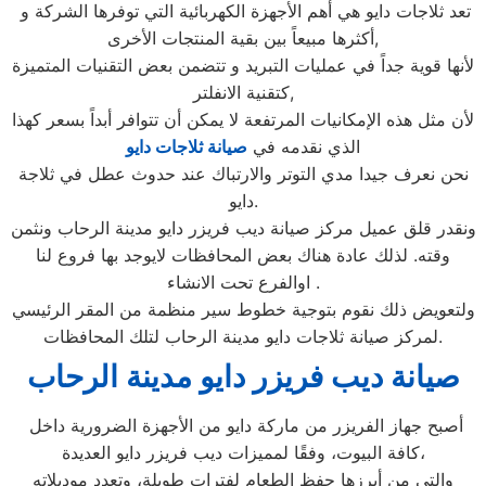
تعد ثلاجات دايو هي أهم الأجهزة الكهربائية التي توفرها الشركة و
أكثرها مبيعاً بين بقية المنتجات الأخرى,
لأنها قوية جداً في عمليات التبريد و تتضمن بعض التقنيات المتميزة
كتقنية الانفلتر,
لأن مثل هذه الإمكانيات المرتفعة لا يمكن أن تتوافر أبداً بسعر كهذا
الذي نقدمه في
صيانة ثلاجات دايو
نحن نعرف جيدا مدي التوتر والارتباك عند حدوث عطل في ثلاجة
دايو.
ونقدر قلق عميل مركز صيانة ديب فريزر دايو مدينة الرحاب ونثمن
وقته. لذلك عادة هناك بعض المحافظات لايوجد بها فروع لنا
اوالفرع تحت الانشاء .
ولتعويض ذلك نقوم بتوجية خطوط سير منظمة من المقر الرئيسي
لمركز صيانة ثلاجات دايو مدينة الرحاب لتلك المحافظات.
صيانة ديب فريزر دايو مدينة الرحاب
أصبح جهاز الفريزر من ماركة دايو من الأجهزة الضرورية داخل
كافة البيوت، وفقًا لمميزات ديب فريزر دايو العديدة،
والتي من أبرزها حفظ الطعام لفترات طويلة، وتعدد موديلاته