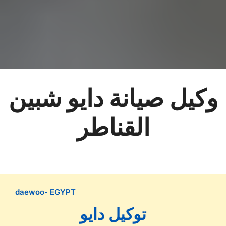
وكيل صيانة دايو شبين
القناطر
daewoo- EGYPT
توكيل دايو