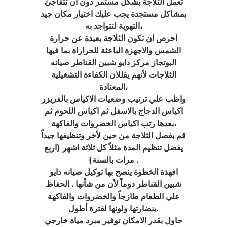
تعمل الثلاجة بشكل مستمر دون ان تتفاجئ
بمشاكل مستجدة يجب عليك اختيار مكان جيد
التهوية لتتواجد به،
احرص ان تكون الثلاجة بعيدة عن حرارة
الشمس والاجهزة الباعثة للحراراة بما فيها
البوتجاز مركز دايو شبين القناطر صيانه
الثلاجات لأنهم يقللان الكفاءة التشغيلية
المعتادة،
واظب علي ترتيب وضعيات الاكياس بالفريزر
اكياس الدجاج بالاسفل ثم اكياس اللحوم ثم
بعدها رتب اكياس الخضروات والفاكهة،
قم بفصل الثلاجة من حين لأخر وتنظيفها جيداً
يفضل تنظيم المدة مثلاً كل ثلاثة اشهر (اربع
مرات بالسنة) .
افهذة الخطوة ينصح بها توكيل صيانه دايو
شبين القناطر دوماً لأن من شأنها . الحفاظ
علي الطعام طازجاً والخضروات والفاكهة
بنضارتها ولونها لفترة أطول.
حاول بقدر الامكان توفير مبرد مياة خارجي