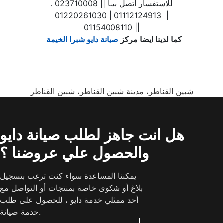
. للاستفسار اتصل بينا || 023710008
| 01112124913 | 01220261030
| 01154008110|
كما لدينا ايضا مركز
صيانة دايو شبرا الخيمة
شبين القناطر، مدينة شبين القناطر، شبين القناطر
هل انت جاهز لطلب صيانة دايو
والحصول علي عروضنا ؟
يمكننا المساعدة سواء كنت ترغب بتسجيل
بلاغ أو شكوى خاصة بمنتجات أو التواصل مع
أحد ممثلي خدمة دايو ، للحصول على طلب
خدمة صيانة.