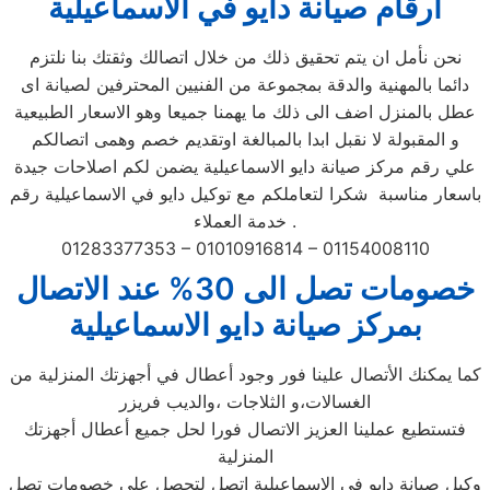
ارقام صيانة دايو في الاسماعيلية
نحن نأمل ان يتم تحقيق ذلك من خلال اتصالك وثقتك بنا نلتزم
دائما بالمهنية والدقة بمجموعة من الفنيين المحترفين لصيانة اى
عطل بالمنزل اضف الى ذلك ما يهمنا جميعا وهو الاسعار الطبيعية
و المقبولة لا نقبل ابدا بالمبالغة اوتقديم خصم وهمى اتصالكم
علي رقم مركز صيانة دايو الاسماعيلية يضمن لكم اصلاحات جيدة
باسعار مناسبة شكرا لتعاملكم مع توكيل دايو في الاسماعيلية رقم
خدمة العملاء .
01283377353 – 01010916814 – 01154008110
خصومات تصل الى 30% عند الاتصال
بمركز صيانة دايو الاسماعيلية
كما يمكنك الأتصال علينا فور وجود أعطال في أجهزتك المنزلية من
الغسالات،و الثلاجات ،والديب فريزر
فتستطيع عملينا العزيز الاتصال فورا لحل جميع أعطال أجهزتك
المنزلية
وكيل صيانة دايو في الاسماعيلية اتصل لتحصل علي خصومات تصل