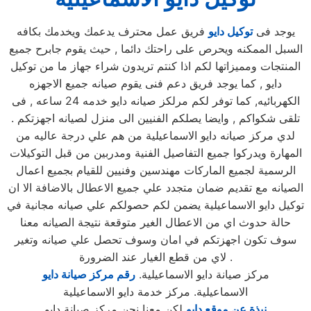
يوجد فى
توكيل دايو
فريق عمل محترف يدعمك ويخدمك بكافه
السبل الممكنه ويحرص على راحتك دائما , حيث يقوم جابرح جميع
المنتجات ومميزاتها لكم اذا كنتم تريدون شراء جهاز ما من توكيل
دايو , كما يوجد فريق دعم فنى يقوم صيانه جميع الاجهزه
الكهربائيه, كما توفر لكم مرلكز صيانه دايو خدمه 24 ساعه , فى
تلقى شكواكم , وايضا يصلكم الفنيين الى منزل لصيانه اجهزتكم .
لدي مركز صيانه دايو الاسماعيلية من هم علي درجة عاليه من
المهارة ويدركوا جميع التفاصيل الفنية ومدربين من قبل التوكيلات
الرسمية لجميع الماركات مهندسين وفنيين للقيام بجميع اعمال
الصيانه مع تقديم ضمان متجدد علي جميع الاعطال بالاضافة الا ان
توكيل دايو الاسماعيلية يضمن لكم حصولكم علي صيانه مجانية في
حالة حدوث اي من الاعطال الغير متوقعة نتيجة الصيانه معنا
سوف تكون اجهزتكم في امان وسوف تحصل علي صيانه وتغير
لاي من قطع الغيار عند الضرورة .
مركز صيانة دايو الاسماعيلية.
رقم مركز صيانة دايو
الاسماعيلية. مركز خدمة دايو الاسماعيلية
نبذة عن موقع دايو
لكن معنا نحن مركز صيانة دايو