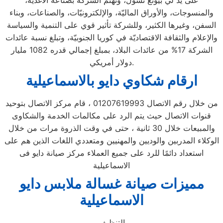
على يد لي بيونغ تشول، وتهتم الشركة بصناعة الأغذية،
والمنسوجات، والأوراق الماليّة، والإلكترونيّات، والصناعات، وبناء
السفن، وغيرها الكثير، وللشركة تأثير قوي على التنمية والسياسة
والإعلام والثقافة الاقتصاديّة في كوريا الجنوبيّة، وتبلغ نسبة عائدات
الشركة 17% من عائدات البلاد، بمبلغ إجمالي قدره 1082 مليار
دولار أمريكي.
ارقام شكاوي دايو بالاسماعيلية
من خلال رقم الاتصال 01207619993 ، قام مركز الاتصال بتوحيد
قنوات الاتصال حيث يتم الرد على مكالمات الخدمة والشكاوى
والمبيعات خلال 30 ثانية ، حتى في وقت الذروة مرات من خلال
الوكلاء المدربين والوديين والمهنيين ومتعددي اللغات الذين هم على
استعداد دائمًا للرد على جميع العملاء مركز صيانة دايو فى
الاسماعيلية
مميزات صيانة غسالة ملابس دايو
الاسماعيلية
التنظيف