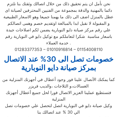
نحن نأمل ان يتم تحقيق ذلك من خلال اتصالك وثقتك بنا نلتزم
دائما بالمهنية والدقة بمجموعة من الفنيين المحترفين لصيانة اى
عطل بالمنزل اضف الى ذلك ما يهمنا جميعا وهو الاسعار الطبيعية
و المقبولة لا نقبل ابدا بالمبالغة اوتقديم خصم وهمى اتصالكم
علي رقم مركز صيانة دايو النوبارية يضمن لكم اصلاحات جيدة
باسعار مناسبة شكرا لتعاملكم مع توكيل دايو في النوبارية رقم
خدمة العملاء .
01283377353 – 01010916814 – 01154008110
خصومات تصل الى 30% عند الاتصال
بمركز صيانة دايو النوبارية
كما يمكنك الأتصال علينا فور وجود أعطال في أجهزتك المنزلية من
الغسالات،و الثلاجات ،والديب فريزر
فتستطيع عملينا العزيز الاتصال فورا لحل جميع أعطال أجهزتك
المنزلية
وكيل صيانة دايو في النوبارية اتصل لتحصل علي خصومات تصل
الي 30 % عند اتصالك بنا