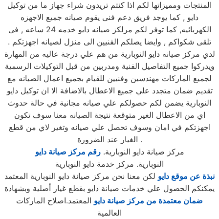
المنتجات ومميزاتها لكم اذا كنتم تريدون شراء جهاز ما من توكيل
دايو , كما يوجد فريق دعم فنى يقوم صيانه جميع الاجهزه
الكهربائيه, كما توفر لكم مرلكز صيانه دايو خدمه 24 ساعه , فى
تلقى شكواكم , وايضا يصلكم الفنيين الى منزل لصيانه اجهزتكم .
لدي مركز صيانه دايو النوبارية من هم علي درجة عاليه من المهارة
ويدركوا جميع التفاصيل الفنية ومدربين من قبل التوكيلات الرسمية
لجميع الماركات مهندسين وفنيين للقيام بجميع اعمال الصيانه مع
تقديم ضمان متجدد علي جميع الاعطال بالاضافة الا ان توكيل دايو
النوبارية يضمن لكم حصولكم علي صيانه مجانية في حالة حدوث
اي من الاعطال الغير متوقعة نتيجة الصيانه معنا سوف تكون
اجهزتكم في امان وسوف تحصل علي صيانه وتغير لاي من قطع
الغيار عند الضرورة .
مركز صيانة دايو النوبارية.
رقم مركز صيانة دايو
النوبارية. مركز خدمة دايو النوبارية
نبذة عن موقع دايو
لكن معنا نحن مركز صيانة دايو النوبارية المعتمد
يمكنكم الحصول علي خدمات صيانة دايو بقطع غيار أصلية وبشهادة
ضمان معتمدة من مركز صيانة دايو
المعتمد.اصلاح الماركات
العالمية