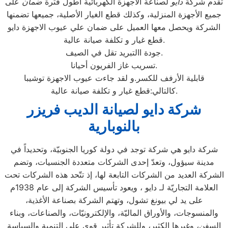
تقدم شركة
دايو
لصناعة الأجهزة الكهربائية أطول فترة
ضمان
على
جميع الأجهزة المنزلية، وكذلك قطع الغيار الأصلية، جميعها تضمنها
الشركة ويحصل معها العميل على ضمان علي عيوب الاجهزة دايو
قطع غيار و تكلفة صيانة عالية.
جودة االتبريد تقل في الصيف.
تسريب غاز الفريون أحيانا.
قابلية الأرفف للكسر.و لقد جاءت عيوب الاجهزة توشيبا
كالتالي:قطع غيار و تكلفة صيانة عالية.
شركة دايو لصيانة الديب فريزر
بالنوبارية
شركة دايو هي شركة توجد في دولة كوريا الجنوبيّة، وتحديداً في
مدينة سيؤول، وتعدّ إحدى الشركات متعددة الجنسيات، وتضم
الشركة العديد من الشركات التابعة لها، إذ تتّحد هذه الشركات تحت
العلامة التجاريّة لـ دايو ، ويعود تأسيس الشركة إلى عام 1938م
على يد لي بيونغ تشول، وتهتم الشركة بصناعة الأغذية،
والمنسوجات، والأوراق الماليّة، والإلكترونيّات، والصناعات، وبناء
السفن، وغيرها الكثير، وللشركة تأثير قوي على التنمية والسياسة