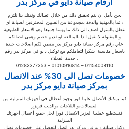
ارقام صيانة دايو في مركز بدر
نحن نأمل ان يتم تحقيق ذلك من خلال اتصالك وثقتك بنا نلتزم
دائما بالمهنية والدقة بمجموعة من الفنيين المحترفين لصيانة اى
عطل بالمنزل اضف الى ذلك ما يهمنا جميعا وهو الاسعار الطبيعية
و المقبولة لا نقبل ابدا بالمبالغة اوتقديم خصم وهمى اتصالكم
علي رقم مركز صيانة دايو مركز بدر يضمن لكم اصلاحات جيدة
باسعار مناسبة شكرا لتعاملكم مع توكيل دايو في مركز بدر رقم
خدمة العملاء .
01283377353 – 01010916814 – 01154008110
خصومات تصل الى 30% عند الاتصال
بمركز صيانة دايو مركز بدر
كما يمكنك الأتصال علينا فور وجود أعطال في أجهزتك المنزلية من
الغسالات،و الثلاجات ،والديب فريزر
فتستطيع عملينا العزيز الاتصال فورا لحل جميع أعطال أجهزتك
المنزلية
وكيل صيانة دايو في مركز بدر اتصل لتحصل علي خصومات تصل