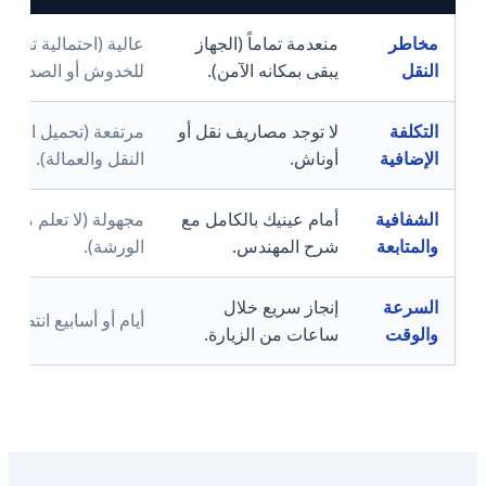
مخاطر
منعدمة تماماً (الجهاز
عالية (احتمالية تعرض
النقل
يبقى بمكانه الآمن).
للخدوش أو الصدمات)
التكلفة
لا توجد مصاريف نقل أو
مرتفعة (تحميل العمي
الإضافية
أوناش.
النقل والعمالة).
الشفافية
أمام عينيك بالكامل مع
مجهولة (لا تعلم ماذا 
والمتابعة
شرح المهندس.
الورشة).
السرعة
إنجاز سريع خلال
أيام أو أسابيع انتظار.
والوقت
ساعات من الزيارة.