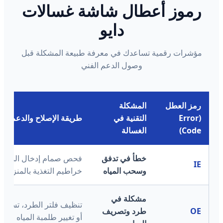
رموز أعطال شاشة غسالات
دايو
مؤشرات رقمية تساعدك في معرفة طبيعة المشكلة قبل
وصول الدعم الفني
رمز العطل
المشكلة
(Error
التقنية في
طريقة الإصلاح والدعم لدين
Code)
الغسالة
خطأ في تدفق
فحص صمام إدخال المياه 
IE
وسحب المياه
خراطيم التغذية بالمنزل.
مشكلة في
تنظيف فلتر الطرد، تسلي
OE
طرد وتصريف
أو تغيير طلمبة المياه التالف