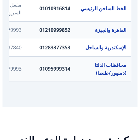
مفعل لطلب
الخط الساخن الرئيسي
01010916814
السريع
القاهرة والجيزة
01210999852
23179993
الإسكندرية والساحل
01283377353
60037840
محافظات الدلتا
23179993
01095999314
(دمنهور/طنطا)