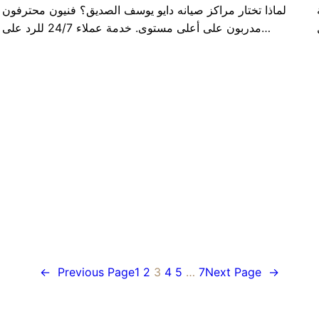
لماذا تختار مراكز صيانه دايو يوسف الصديق؟ فنيون محترفون
مدربون على أعلى مستوى. خدمة عملاء 24/7 للرد على…
←
Previous Page
1
2
3
4
5
…
7
Next Page
→