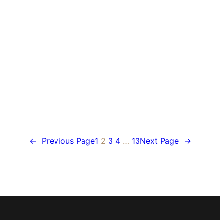
ي
←
Previous Page
1
2
3
4
…
13
Next Page
→