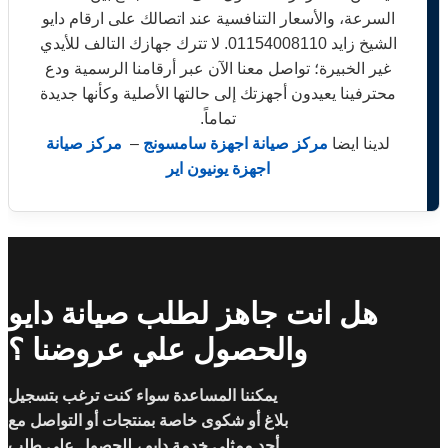
السرعة، والأسعار التنافسية عند اتصالك على ارقام دايو
الشيخ زايد 01154008110. لا تترك جهازك التالف للأيدي
غير الخبيرة؛ تواصل معنا الآن عبر أرقامنا الرسمية ودع
محترفينا يعيدون أجهزتك إلى حالتها الأصلية وكأنها جديدة
تماماً.
لدينا ايضا
مركز صيانة اجهزة سامسونج
–
مركز صيانة
اجهزة يونيون اير
هل انت جاهز لطلب صيانة دايو
والحصول علي عروضنا ؟
يمكننا المساعدة سواء كنت ترغب بتسجيل
بلاغ أو شكوى خاصة بمنتجات أو التواصل مع
أحد ممثلي خدمة دايو ، للحصول على طلب