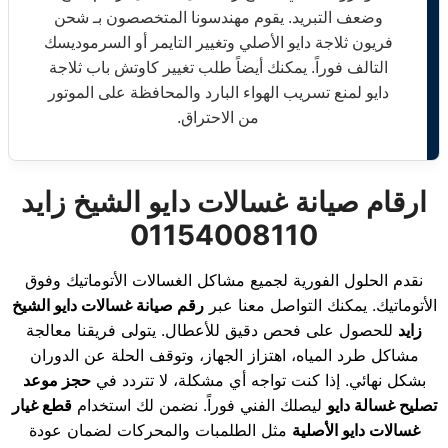
وضعف التبريد. يقوم مهندسونا المتخصصون بـ شحن
فريون ثلاجة دايو الأصلي وتغيير التايمر أو السرموديسك
التالف فوراً. يمكنك أيضاً طلب تغيير كاوتش باب ثلاجة
دايو لمنع تسريب الهواء البارد والمحافظة على الموتور
من الاحتراق.
ارقام صيانة غسالات دايو الشيخ زايد
01154008110
نقدم الحلول الفورية لجميع مشاكل الغسالات الأتوماتيك وفوق
الأتوماتيك. يمكنك التواصل معنا عبر
رقم صيانة غسالات دايو الشيخ
زايد
للحصول على فحص دقيق للأعطال. يتولى فريقنا معالجة
مشاكل طرد المياه، اهتزاز الجهاز، وتوقف الحلة عن الدوران
بشكل نهائي. إذا كنت تواجه أي مشكلة، لا تتردد في
حجز موعد
تصليح غسالة دايو
ليصلك الفني فوراً. نضمن لك استخدام
قطع غيار
غسالات دايو الأصلية
مثل الطلمبات والمحركات لضمان عودة