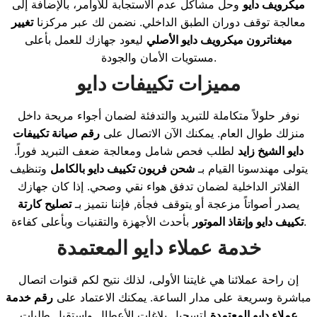
ميكرويف دايو
وحل مشاكل عدم الاستجابة للأوامر، بالإضافة إلى
معالجة توقف دوران الطبق الداخلي. نضمن لك عبر مركزنا
تغيير
ميغناترون ميكرويف دايو الأصلي
ليعود جهازك للعمل بأعلى
مستويات الأمان والجودة.
مميزات تكييفات دايو
نوفر حلولاً متكاملة للتبريد والتدفئة لضمان أجواء مريحة داخل
منزلك طوال العام. يمكنك الآن الاتصال على
رقم صيانة تكييفات
دايو الشيخ زايد
لطلب فحص شامل ومعالجة ضعف التبريد فوراً.
يتولى مهندسونا القيام بـ
شحن فريون تكييف دايو بالكامل
وتنظيف
الفلاتر الداخلية لضمان تدفق هواء نقي وصحي. إذا كان جهازك
يصدر أصواتاً مزعجة أو يتوقف فجأة, فإننا نتميز بـ
تصليح كارتة
بأحدث الأجهزة والتقنيات وبأعلى كفاءة.
تكييف دايو وإنقاذ الموتور
خدمة عملاء دايو المعتمدة
إن راحة عملائنا هي غايتنا الأولى، لذلك نتيح لكم قنوات اتصال
مباشرة وسريعة على مدار الساعة. يمكنك الاعتماد على
رقم خدمة
عملاء دايو المعتمدة
لتسجيل بلاغات الأعطال واستقبل طلبات