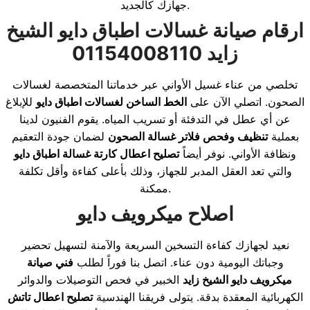
جهازك كالجديد.
ارقام صيانة غسالات اطباق دايو الشيخ
زايد 01154008110
تخلصي من عناء غسيل الأواني عبر خدماتنا المتخصصة لغسالات
الصحون. اتصلي الآن على
الخط الساخن لغسالات اطباق دايو
للإبلاغ
عن أي عطل في التدفئة أو تسريب المياه. يقوم الفنيون لدينا
بعملية
تنظيف وفحص فلاتر غسالة الصحون
لضمان جودة التعقيم
ونظافة الأواني. نوفر أيضاً
تصليح اعطال كارتة غسالة اطباق دايو
والتي تعد العقل المدبر للجهاز، وذلك بأعلى كفاءة وأقل تكلفة
ممكنة.
اصلاح ميكرويف دايو
نعيد لجهازك كفاءة التسخين السريعة والآمنة لتسهيل تحضير
وجباتك اليومية دون عناء. اتصل بنا فوراً لطلب
فني صيانة
ميكرويف دايو الشيخ زايد
الخبير في فحص التوصيلات والدوائر
الكهربائية المعقدة بدقة. يتولى فريقنا الهندسية
تصليح اعطال تاتش