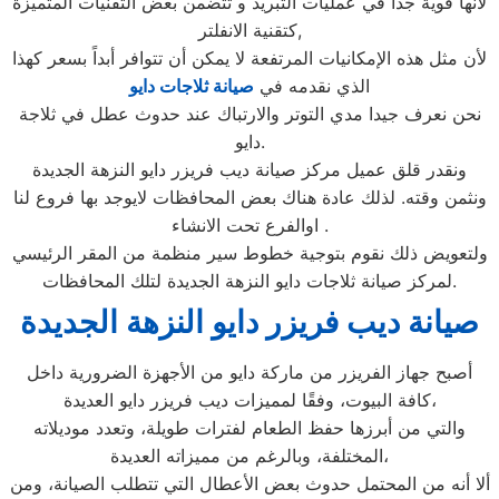
لأنها قوية جداً في عمليات التبريد و تتضمن بعض التقنيات المتميزة
كتقنية الانفلتر,
لأن مثل هذه الإمكانيات المرتفعة لا يمكن أن تتوافر أبداً بسعر كهذا
الذي نقدمه في
صيانة ثلاجات دايو
نحن نعرف جيدا مدي التوتر والارتباك عند حدوث عطل في ثلاجة
دايو.
ونقدر قلق عميل مركز صيانة ديب فريزر دايو النزهة الجديدة
ونثمن وقته. لذلك عادة هناك بعض المحافظات لايوجد بها فروع لنا
اوالفرع تحت الانشاء .
ولتعويض ذلك نقوم بتوجية خطوط سير منظمة من المقر الرئيسي
لمركز صيانة ثلاجات دايو النزهة الجديدة لتلك المحافظات.
صيانة ديب فريزر دايو النزهة الجديدة
أصبح جهاز الفريزر من ماركة دايو من الأجهزة الضرورية داخل
كافة البيوت، وفقًا لمميزات ديب فريزر دايو العديدة،
والتي من أبرزها حفظ الطعام لفترات طويلة، وتعدد موديلاته
المختلفة، وبالرغم من مميزاته العديدة،
ألا أنه من المحتمل حدوث بعض الأعطال التي تتطلب الصيانة، ومن