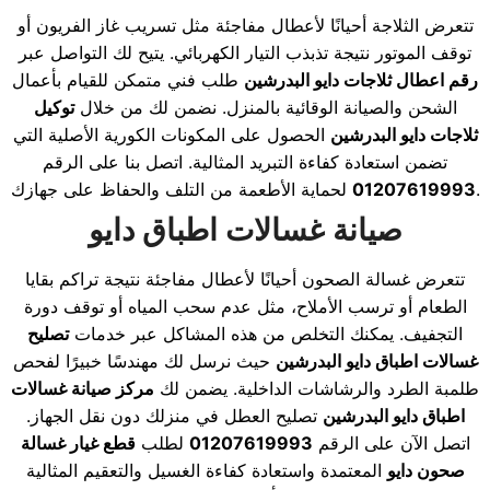
تتعرض الثلاجة أحيانًا لأعطال مفاجئة مثل تسريب غاز الفريون أو
توقف الموتور نتيجة تذبذب التيار الكهربائي. يتيح لك التواصل عبر
رقم اعطال ثلاجات دايو البدرشين
طلب فني متمكن للقيام بأعمال
الشحن والصيانة الوقائية بالمنزل. نضمن لك من خلال
توكيل
ثلاجات دايو البدرشين
الحصول على المكونات الكورية الأصلية التي
تضمن استعادة كفاءة التبريد المثالية. اتصل بنا على الرقم
لحماية الأطعمة من التلف والحفاظ على جهازك.
01207619993
صيانة غسالات اطباق دايو
تتعرض غسالة الصحون أحيانًا لأعطال مفاجئة نتيجة تراكم بقايا
الطعام أو ترسب الأملاح، مثل عدم سحب المياه أو توقف دورة
التجفيف. يمكنك التخلص من هذه المشاكل عبر خدمات
تصليح
غسالات اطباق دايو البدرشين
حيث نرسل لك مهندسًا خبيرًا لفحص
طلمبة الطرد والرشاشات الداخلية. يضمن لك
مركز صيانة غسالات
اطباق دايو البدرشين
تصليح العطل في منزلك دون نقل الجهاز.
اتصل الآن على الرقم
01207619993
لطلب
قطع غيار غسالة
صحون دايو
المعتمدة واستعادة كفاءة الغسيل والتعقيم المثالية