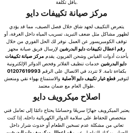
بأقل تكلفة.
مركز صيانة تكييفات دايو
يتعرض التكييف لجهد شاق خلال فصل الصيف، مما قد يؤدي
لظهور مشاكل مثل ضعف التبريد، تسريب المياه داخل الغرفة، أو
توقف الكومبريسور عن العمل. نوفر لك الحل الفوري من خلال
رقم اعطال تكييفات دايو البدرشين
لإرسال فريق صيانة مجهز
بأحدث أدوات القياس وشحن الفريون. يقدم
مركز صيانة تكييفات
دايو البدرشين
خدمات تنظيف الفلاتر وفحص الدوائر الإلكترونية
بكفاءة تامة. لا تتردد في الاتصال على الرقم
01207619993
لتوفير
قطع غيار تكييف دايو الأصلية
والاستمتاع بهواء نقي ومنعش
طوال العام مع ضمان معتمد.
اصلاح ميكرويف دايو
يعتبر الميكرويف جهازًا سريعًا وحساسًا يحتاج دائمًا إلى تعامل فني
متخصص للحفاظ على سلامة الدوائر الكهربائية داخله. إذا كنت
تعاني من مشكلة عدم تسخين الطعام أو حدوث شرار داخل
الجهاز، يمكنك التواصل عبر
رقم اعطال ميكرويف دايو البدرشين