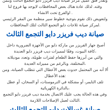
ونقدر قلق عميل مركز صيانة ديب فريزر دايو التجمع الثالث ونثمن
وقته. لذلك عادة هناك بعض المحافظات لايوجد بها فروع لنا
اوالفرع تحت الانشاء .
ولتعويض ذلك نقوم بتوجية خطوط سير منظمة من المقر الرئيسي
لمركز صيانة ثلاجات دايو التجمع الثالث لتلك المحافظات.
صيانة ديب فريزر دايو التجمع الثالث
أصبح جهاز الفريزر من ماركة دايو من الأجهزة الضرورية داخل
كافة البيوت، وفقًا لمميزات ديب فريزر دايو العديدة،
والتي من أبرزها حفظ الطعام لفترات طويلة، وتعدد موديلاته
المختلفة، وبالرغم من مميزاته العديدة،
ألا أنه من المحتمل حدوث بعض الأعطال التي تتطلب الصيانة، ومن
هذه الأعطال:
تلف التايمر، أو مشكلة في الترموستات، أو السخان، أو عطل
بالدائرة الكهربائية،
وفي هذه الحالة يجب عليك الاتصال بخدمة ديب فريزر دايو التجمع
الثالث لعمل الإصلاحات اللازمة.
صيانة غسالات دايو التجمع الثالث